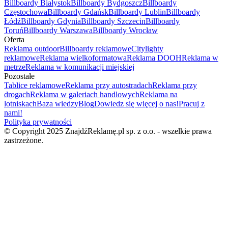
Billboardy Białystok
Billboardy Bydgoszcz
Billboardy
Częstochowa
Billboardy Gdańsk
Billboardy Lublin
Billboardy
Łódź
Billboardy Gdynia
Billboardy Szczecin
Billboardy
Toruń
Billboardy Warszawa
Billboardy Wrocław
Oferta
Reklama outdoor
Billboardy reklamowe
Citylighty
reklamowe
Reklama wielkoformatowa
Reklama DOOH
Reklama w
metrze
Reklama w komunikacji miejskiej
Pozostałe
Tablice reklamowe
Reklama przy autostradach
Reklama przy
drogach
Reklama w galeriach handlowych
Reklama na
lotniskach
Baza wiedzy
Blog
Dowiedz się więcej o nas!
Pracuj z
nami!
Polityka prywatności
© Copyright 2025 ZnajdźReklamę.pl sp. z o.o. - wszelkie prawa
zastrzeżone.