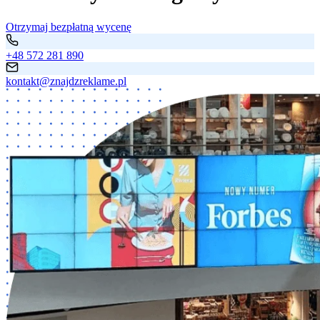
Otrzymaj bezpłatną wycenę
+48 572 281 890
kontakt@znajdzreklame.pl