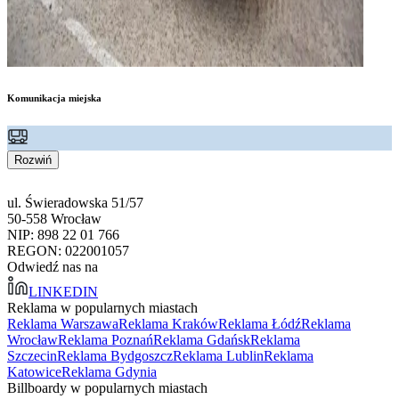
Komunikacja miejska
Rozwiń
ul. Świeradowska 51/57
50-558 Wrocław
NIP: 898 22 01 766
REGON: 022001057
Odwiedź nas na
LINKEDIN
Reklama w popularnych miastach
Reklama Warszawa
Reklama Kraków
Reklama Łódź
Reklama
Wrocław
Reklama Poznań
Reklama Gdańsk
Reklama
Szczecin
Reklama Bydgoszcz
Reklama Lublin
Reklama
Katowice
Reklama Gdynia
Billboardy w popularnych miastach