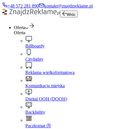
+48 572 281 890
kontakt@znajdzreklame.pl
Wróc
Oferta
Oferta
Billboardy
Citylighty
Reklama wielkoformatowa
Komunikacja miejska
Digital OOH (DOOH)
Backlighty
Paczkomat Ⓡ