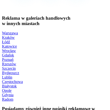
Reklama w galeriach handlowych
w innych miastach
Warszawa
Kraków
Łódź
Katowice
Wrocław
Gdańsk
Poznań
Rzeszów
Szczecin
Bydgoszcz
Lublin
Częstochowa
Białystok
Opole
Gdynia
Radom
Posiadamy również inne nośniki reklamowe w