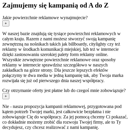
Zajmujemy się kampanią od A do Z
Jakie powierzchnie reklamowe wynajmujecie?
+
W naszej bazie znajdują się tysiące powierzchni reklamowych w
całym kraju. Razem z nami możesz stworzyć swoją kampanię
zewnętrzną na nośnikach takich jak billboardy, citylighty czy też
reklamy w środkach komunikacji miejskiej, lub też w internecie
dzięki zastosowaniu szerokiej palety form reklamy online.
Wszystkie zewnętrzne powierzchnie reklamowe oraz sposoby
reklamy w internecie sprawdzisz szczegółowo w naszych
zakładkach na górze strony. Dla jeszcze lepszych efektów
połączymy te dwa media w jedną kampanię tak, aby Twoja marka
rozwijała się już od pierwszego dnia naszej współpracy.
Czy otrzymanie oferty jest płatne lub do czegoś mnie zobowiązuje?
+
Nie - nasza propozycja kampanii reklamowej, przygotowana pod
kątem potrzeb Twojej marki, jest całkowicie bezpłatna i nie
zobowiązuje Cię do współpracy. Za jej pomocą chcemy Ci pokazać,
co dokładnie możemy zrobić dla rozwoju Twojej firmy, ale to Ty
decydujesz, czy chcesz realizować z nami kampanię.