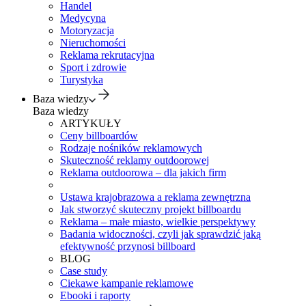
Handel
Medycyna
Motoryzacja
Nieruchomości
Reklama rekrutacyjna
Sport i zdrowie
Turystyka
Baza wiedzy
Baza wiedzy
ARTYKUŁY
Ceny billboardów
Rodzaje nośników reklamowych
Skuteczność reklamy outdoorowej
Reklama outdoorowa – dla jakich firm
Ustawa krajobrazowa a reklama zewnętrzna
Jak stworzyć skuteczny projekt billboardu
Reklama – małe miasto, wielkie perspektywy
Badania widoczności, czyli jak sprawdzić jaką
efektywność przynosi billboard
BLOG
Case study
Ciekawe kampanie reklamowe
Ebooki i raporty