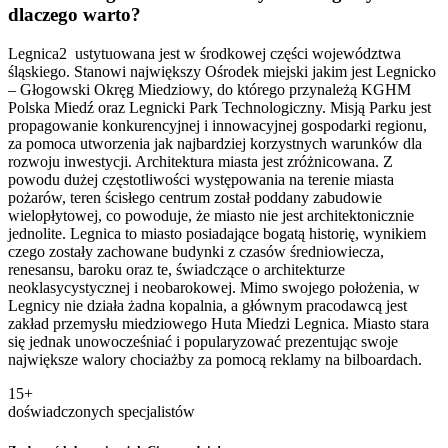
dlaczego warto?
Legnica2 ustytuowana jest w środkowej części województwa
śląskiego. Stanowi największy Ośrodek miejski jakim jest Legnicko
– Głogowski Okręg Miedziowy, do którego przynależą KGHM
Polska Miedź oraz Legnicki Park Technologiczny. Misją Parku jest
propagowanie konkurencyjnej i innowacyjnej gospodarki regionu,
za pomoca utworzenia jak najbardziej korzystnych warunków dla
rozwoju inwestycji. Architektura miasta jest zróżnicowana. Z
powodu dużej częstotliwości występowania na terenie miasta
pożarów, teren ścisłego centrum został poddany zabudowie
wielopłytowej, co powoduje, że miasto nie jest architektonicznie
jednolite. Legnica to miasto posiadające bogatą historię, wynikiem
czego zostały zachowane budynki z czasów średniowiecza,
renesansu, baroku oraz te, świadczące o architekturze
neoklasycystycznej i neobarokowej. Mimo swojego położenia, w
Legnicy nie działa żadna kopalnia, a głównym pracodawcą jest
zakład przemysłu miedziowego Huta Miedzi Legnica. Miasto stara
się jednak unowocześniać i popularyzować prezentując swoje
największe walory chociażby za pomocą reklamy na bilboardach.
15+
doświadczonych specjalistów