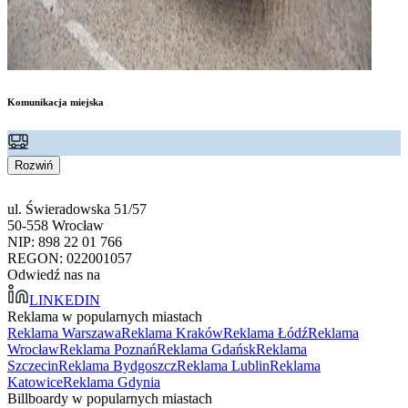
Komunikacja miejska
Rozwiń
ul. Świeradowska 51/57
50-558 Wrocław
NIP: 898 22 01 766
REGON: 022001057
Odwiedź nas na
LINKEDIN
Reklama w popularnych miastach
Reklama Warszawa
Reklama Kraków
Reklama Łódź
Reklama
Wrocław
Reklama Poznań
Reklama Gdańsk
Reklama
Szczecin
Reklama Bydgoszcz
Reklama Lublin
Reklama
Katowice
Reklama Gdynia
Billboardy w popularnych miastach