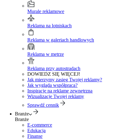
Murale reklamowe
Reklama na lotniskach
Reklama w galeriach handlowych
Reklama w metrze
Reklama przy autostradach
DOWIEDZ SIĘ WIĘCEJ!
Jak mierzymy zasięg Twojej reklamy?
Jak wygląda współpraca?
Inspiracje na reklamę zewnętrzną
Wizualizacje Twojej reklamy
Sprawdź cennik
Branże
Branże
E-commerce
Edukacja
Finanse