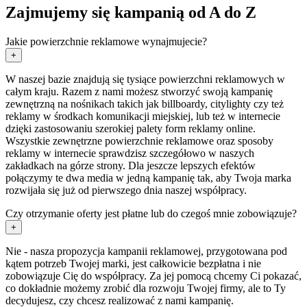
Zajmujemy się kampanią od A do Z
Jakie powierzchnie reklamowe wynajmujecie?
+
W naszej bazie znajdują się tysiące powierzchni reklamowych w
całym kraju. Razem z nami możesz stworzyć swoją kampanię
zewnętrzną na nośnikach takich jak billboardy, citylighty czy też
reklamy w środkach komunikacji miejskiej, lub też w internecie
dzięki zastosowaniu szerokiej palety form reklamy online.
Wszystkie zewnętrzne powierzchnie reklamowe oraz sposoby
reklamy w internecie sprawdzisz szczegółowo w naszych
zakładkach na górze strony. Dla jeszcze lepszych efektów
połączymy te dwa media w jedną kampanię tak, aby Twoja marka
rozwijała się już od pierwszego dnia naszej współpracy.
Czy otrzymanie oferty jest płatne lub do czegoś mnie zobowiązuje?
+
Nie - nasza propozycja kampanii reklamowej, przygotowana pod
kątem potrzeb Twojej marki, jest całkowicie bezpłatna i nie
zobowiązuje Cię do współpracy. Za jej pomocą chcemy Ci pokazać,
co dokładnie możemy zrobić dla rozwoju Twojej firmy, ale to Ty
decydujesz, czy chcesz realizować z nami kampanię.