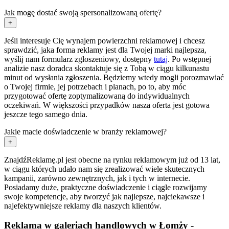
Jak mogę dostać swoją spersonalizowaną ofertę?
+
Jeśli interesuje Cię wynajem powierzchni reklamowej i chcesz
sprawdzić, jaka forma reklamy jest dla Twojej marki najlepsza,
wyślij nam formularz zgłoszeniowy, dostępny
tutaj
. Po wstępnej
analizie nasz doradca skontaktuje się z Tobą w ciągu kilkunastu
minut od wysłania zgłoszenia. Będziemy wtedy mogli porozmawiać
o Twojej firmie, jej potrzebach i planach, po to, aby móc
przygotować ofertę zoptymalizowaną do indywidualnych
oczekiwań. W większości przypadków nasza oferta jest gotowa
jeszcze tego samego dnia.
Jakie macie doświadczenie w branży reklamowej?
+
ZnajdźReklamę.pl jest obecne na rynku reklamowym już od 13 lat,
w ciągu których udało nam się zrealizować wiele skutecznych
kampanii, zarówno zewnętrznych, jak i tych w internecie.
Posiadamy duże, praktyczne doświadczenie i ciągle rozwijamy
swoje kompetencje, aby tworzyć jak najlepsze, najciekawsze i
najefektywniejsze reklamy dla naszych klientów.
Reklama w galeriach handlowych w Łomży -