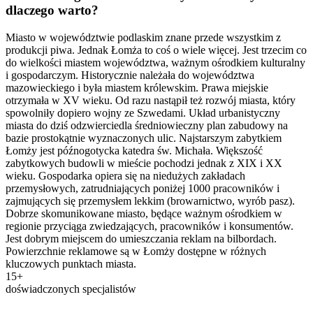
dlaczego warto?
Miasto w województwie podlaskim znane przede wszystkim z
produkcji piwa. Jednak Łomża to coś o wiele więcej. Jest trzecim co
do wielkości miastem województwa, ważnym ośrodkiem kulturalny
i gospodarczym. Historycznie należała do województwa
mazowieckiego i była miastem królewskim. Prawa miejskie
otrzymała w XV wieku. Od razu nastąpił też rozwój miasta, który
spowolniły dopiero wojny ze Szwedami. Układ urbanistyczny
miasta do dziś odzwierciedla średniowieczny plan zabudowy na
bazie prostokątnie wyznaczonych ulic. Najstarszym zabytkiem
Łomży jest późnogotycka katedra św. Michała. Większość
zabytkowych budowli w mieście pochodzi jednak z XIX i XX
wieku. Gospodarka opiera się na niedużych zakładach
przemysłowych, zatrudniających poniżej 1000 pracowników i
zajmujących się przemysłem lekkim (browarnictwo, wyrób pasz).
Dobrze skomunikowane miasto, będące ważnym ośrodkiem w
regionie przyciąga zwiedzających, pracowników i konsumentów.
Jest dobrym miejscem do umieszczania reklam na bilbordach.
Powierzchnie reklamowe są w Łomży dostępne w różnych
kluczowych punktach miasta.
15+
doświadczonych specjalistów