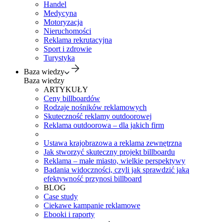
Handel
Medycyna
Motoryzacja
Nieruchomości
Reklama rekrutacyjna
Sport i zdrowie
Turystyka
Baza wiedzy
Baza wiedzy
ARTYKUŁY
Ceny billboardów
Rodzaje nośników reklamowych
Skuteczność reklamy outdoorowej
Reklama outdoorowa – dla jakich firm
Ustawa krajobrazowa a reklama zewnętrzna
Jak stworzyć skuteczny projekt billboardu
Reklama – małe miasto, wielkie perspektywy
Badania widoczności, czyli jak sprawdzić jaką
efektywność przynosi billboard
BLOG
Case study
Ciekawe kampanie reklamowe
Ebooki i raporty