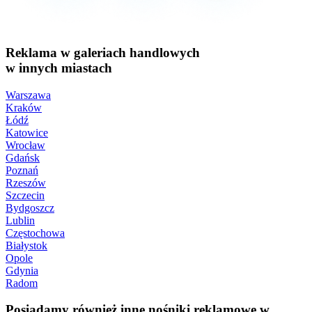
Reklama w galeriach handlowych
w innych miastach
Warszawa
Kraków
Łódź
Katowice
Wrocław
Gdańsk
Poznań
Rzeszów
Szczecin
Bydgoszcz
Lublin
Częstochowa
Białystok
Opole
Gdynia
Radom
Posiadamy również inne nośniki reklamowe w