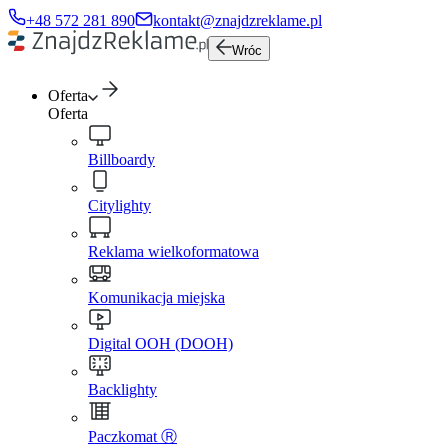
+48 572 281 890
kontakt@znajdzreklame.pl
Wróc
Oferta
Oferta
Billboardy
Citylighty
Reklama wielkoformatowa
Komunikacja miejska
Digital OOH (DOOH)
Backlighty
Paczkomat Ⓡ