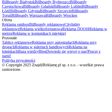
Billboardy Białystok
Billboardy Bydgoszcz
Billboardy
Częstochowa
Billboardy Gdańsk
Billboardy Lublin
Billboardy
Łódź
Billboardy Gdynia
Billboardy Szczecin
Billboardy
Toruń
Billboardy Warszawa
Billboardy Wrocław
Oferta
Reklama outdoor
Billboardy reklamowe
Citylighty
reklamowe
Reklama wielkoformatowa
Reklama DOOH
Reklama w
metrze
Reklama w komunikacji miejskiej
Pozostałe
Tablice reklamowe
Reklama przy autostradach
Reklama przy
drogach
Reklama w galeriach handlowych
Reklama na
lotniskach
Baza wiedzy
Blog
Dowiedz się więcej o nas!
Pracuj z
nami!
Polityka prywatności
© Copyright 2025 ZnajdźReklamę.pl sp. z o.o. - wszelkie prawa
zastrzeżone.