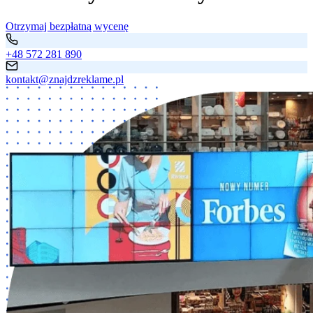
Otrzymaj bezpłatną wycenę
+48 572 281 890
kontakt@znajdzreklame.pl