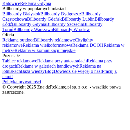
Katowice
Reklama Gdynia
Billboardy w popularnych miastach
Billboardy Białystok
Billboardy Bydgoszcz
Billboardy
Częstochowa
Billboardy Gdańsk
Billboardy Lublin
Billboardy
Łódź
Billboardy Gdynia
Billboardy Szczecin
Billboardy
Toruń
Billboardy Warszawa
Billboardy Wrocław
Oferta
Reklama outdoor
Billboardy reklamowe
Citylighty
reklamowe
Reklama wielkoformatowa
Reklama DOOH
Reklama w
metrze
Reklama w komunikacji miejskiej
Pozostałe
Tablice reklamowe
Reklama przy autostradach
Reklama przy
drogach
Reklama w galeriach handlowych
Reklama na
lotniskach
Baza wiedzy
Blog
Dowiedz się więcej o nas!
Pracuj z
nami!
Polityka prywatności
© Copyright 2025 ZnajdźReklamę.pl sp. z o.o. - wszelkie prawa
zastrzeżone.