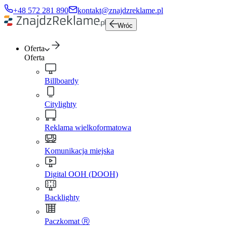
+48 572 281 890
kontakt@znajdzreklame.pl
Wróc
Oferta
Oferta
Billboardy
Citylighty
Reklama wielkoformatowa
Komunikacja miejska
Digital OOH (DOOH)
Backlighty
Paczkomat Ⓡ