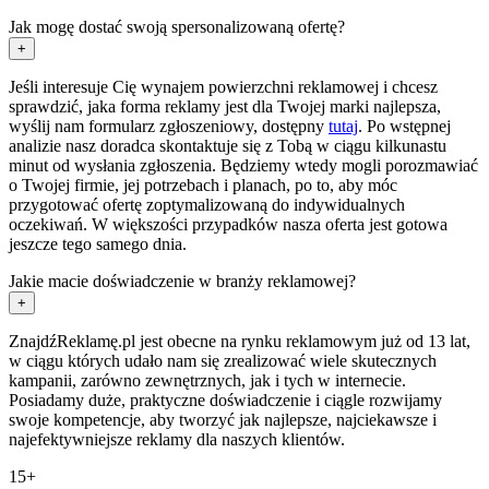
Jak mogę dostać swoją spersonalizowaną ofertę?
+
Jeśli interesuje Cię wynajem powierzchni reklamowej i chcesz
sprawdzić, jaka forma reklamy jest dla Twojej marki najlepsza,
wyślij nam formularz zgłoszeniowy, dostępny
tutaj
. Po wstępnej
analizie nasz doradca skontaktuje się z Tobą w ciągu kilkunastu
minut od wysłania zgłoszenia. Będziemy wtedy mogli porozmawiać
o Twojej firmie, jej potrzebach i planach, po to, aby móc
przygotować ofertę zoptymalizowaną do indywidualnych
oczekiwań. W większości przypadków nasza oferta jest gotowa
jeszcze tego samego dnia.
Jakie macie doświadczenie w branży reklamowej?
+
ZnajdźReklamę.pl jest obecne na rynku reklamowym już od 13 lat,
w ciągu których udało nam się zrealizować wiele skutecznych
kampanii, zarówno zewnętrznych, jak i tych w internecie.
Posiadamy duże, praktyczne doświadczenie i ciągle rozwijamy
swoje kompetencje, aby tworzyć jak najlepsze, najciekawsze i
najefektywniejsze reklamy dla naszych klientów.
15+