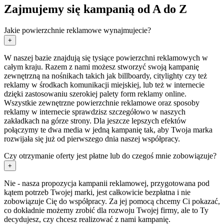
Zajmujemy się kampanią od A do Z
Jakie powierzchnie reklamowe wynajmujecie?
+
W naszej bazie znajdują się tysiące powierzchni reklamowych w
całym kraju. Razem z nami możesz stworzyć swoją kampanię
zewnętrzną na nośnikach takich jak billboardy, citylighty czy też
reklamy w środkach komunikacji miejskiej, lub też w internecie
dzięki zastosowaniu szerokiej palety form reklamy online.
Wszystkie zewnętrzne powierzchnie reklamowe oraz sposoby
reklamy w internecie sprawdzisz szczegółowo w naszych
zakładkach na górze strony. Dla jeszcze lepszych efektów
połączymy te dwa media w jedną kampanię tak, aby Twoja marka
rozwijała się już od pierwszego dnia naszej współpracy.
Czy otrzymanie oferty jest płatne lub do czegoś mnie zobowiązuje?
+
Nie - nasza propozycja kampanii reklamowej, przygotowana pod
kątem potrzeb Twojej marki, jest całkowicie bezpłatna i nie
zobowiązuje Cię do współpracy. Za jej pomocą chcemy Ci pokazać,
co dokładnie możemy zrobić dla rozwoju Twojej firmy, ale to Ty
decydujesz, czy chcesz realizować z nami kampanię.