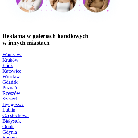
Reklama w galeriach handlowych
w innych miastach
Warszawa
Kraków
Łódź
Katowice
Wrocław
Gdańsk
Poznań
Rzeszów
Szczecin
Bydgoszcz
Lublin
Częstochowa
Białystok
Opole
Gdynia
Radom