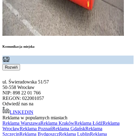
Komunikacja miejska
Rozwiń
ul. Świeradowska 51/57
50-558 Wrocław
NIP: 898 22 01 766
REGON: 022001057
Odwiedź nas na
LINKEDIN
Reklama w popularnych miastach
Reklama Warszawa
Reklama Kraków
Reklama Łódź
Reklama
Wrocław
Reklama Poznań
Reklama Gdańsk
Reklama
Szczecin
Reklama Bydgoszcz
Reklama Lublin
Reklama