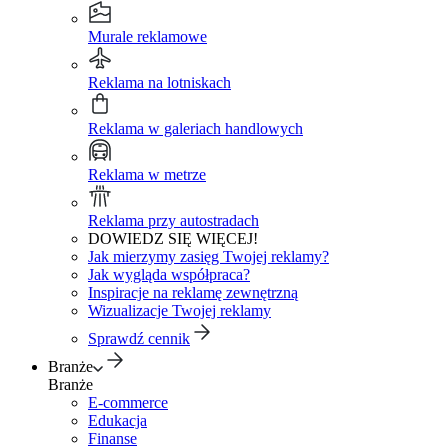
Murale reklamowe
Reklama na lotniskach
Reklama w galeriach handlowych
Reklama w metrze
Reklama przy autostradach
DOWIEDZ SIĘ WIĘCEJ!
Jak mierzymy zasięg Twojej reklamy?
Jak wygląda współpraca?
Inspiracje na reklamę zewnętrzną
Wizualizacje Twojej reklamy
Sprawdź cennik
Branże
Branże
E-commerce
Edukacja
Finanse