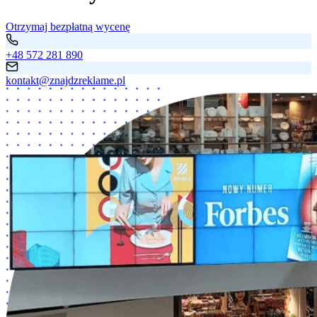
Otrzymaj bezpłatną wycenę
+48 572 281 890
kontakt@znajdzreklame.pl