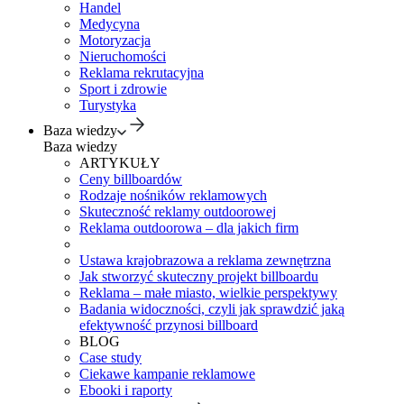
Handel
Medycyna
Motoryzacja
Nieruchomości
Reklama rekrutacyjna
Sport i zdrowie
Turystyka
Baza wiedzy
Baza wiedzy
ARTYKUŁY
Ceny billboardów
Rodzaje nośników reklamowych
Skuteczność reklamy outdoorowej
Reklama outdoorowa – dla jakich firm
Ustawa krajobrazowa a reklama zewnętrzna
Jak stworzyć skuteczny projekt billboardu
Reklama – małe miasto, wielkie perspektywy
Badania widoczności, czyli jak sprawdzić jaką
efektywność przynosi billboard
BLOG
Case study
Ciekawe kampanie reklamowe
Ebooki i raporty