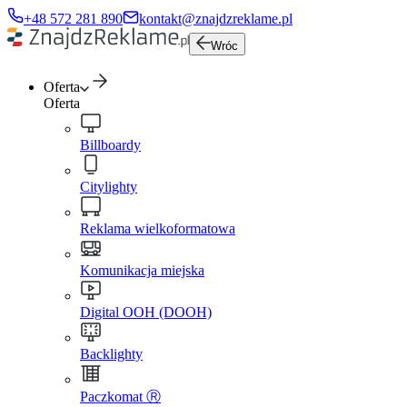
+48 572 281 890
kontakt@znajdzreklame.pl
Wróc
Oferta
Oferta
Billboardy
Citylighty
Reklama wielkoformatowa
Komunikacja miejska
Digital OOH (DOOH)
Backlighty
Paczkomat Ⓡ