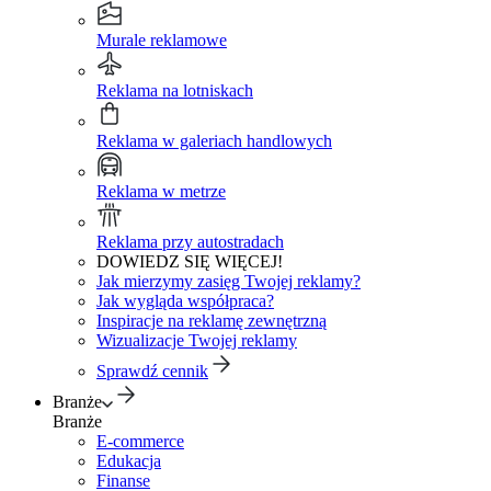
Murale reklamowe
Reklama na lotniskach
Reklama w galeriach handlowych
Reklama w metrze
Reklama przy autostradach
DOWIEDZ SIĘ WIĘCEJ!
Jak mierzymy zasięg Twojej reklamy?
Jak wygląda współpraca?
Inspiracje na reklamę zewnętrzną
Wizualizacje Twojej reklamy
Sprawdź cennik
Branże
Branże
E-commerce
Edukacja
Finanse