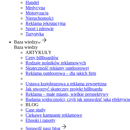
Handel
Medycyna
Motoryzacja
Nieruchomości
Reklama rekrutacyjna
Sport i zdrowie
Turystyka
Baza wiedzy
Baza wiedzy
ARTYKUŁY
Ceny billboardów
Rodzaje nośników reklamowych
Skuteczność reklamy outdoorowej
Reklama outdoorowa – dla jakich firm
Ustawa krajobrazowa a reklama zewnętrzna
Jak stworzyć skuteczny projekt billboardu
Reklama – małe miasto, wielkie perspektywy
Badania widoczności, czyli jak sprawdzić jaką efektywno
BLOG
Case study
Ciekawe kampanie reklamowe
Ebooki i raporty
Sprawdź nasz blog