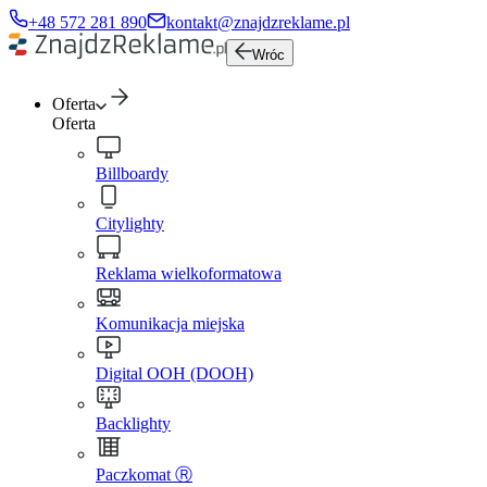
+48 572 281 890
kontakt@znajdzreklame.pl
Wróc
Oferta
Oferta
Billboardy
Citylighty
Reklama wielkoformatowa
Komunikacja miejska
Digital OOH (DOOH)
Backlighty
Paczkomat Ⓡ