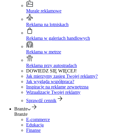
Murale reklamowe
Reklama na lotniskach
Reklama w galeriach handlowych
Reklama w metrze
Reklama przy autostradach
DOWIEDZ SIĘ WIĘCEJ!
Jak mierzymy zasięg Twojej reklamy?
Jak wygląda współpraca?
Inspiracje na reklamę zewnętrzną
Wizualizacje Twojej reklamy
Sprawdź cennik
Branże
Branże
E-commerce
Edukacja
Finanse