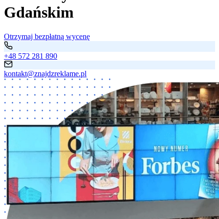
Gdańskim
Otrzymaj bezpłatną wycenę
+48 572 281 890
kontakt@znajdzreklame.pl