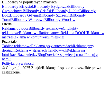
Billboardy w popularnych miastach
Billboardy Białystok
Billboardy Bydgoszcz
Billboardy
Częstochowa
Billboardy Gdańsk
Billboardy Lublin
Billboardy
Łódź
Billboardy Gdynia
Billboardy Szczecin
Billboardy
Toruń
Billboardy Warszawa
Billboardy Wrocław
Oferta
Reklama outdoor
Billboardy reklamowe
Citylighty
reklamowe
Reklama wielkoformatowa
Reklama DOOH
Reklama w
metrze
Reklama w komunikacji miejskiej
Pozostałe
Tablice reklamowe
Reklama przy autostradach
Reklama przy
drogach
Reklama w galeriach handlowych
Reklama na
lotniskach
Baza wiedzy
Blog
Dowiedz się więcej o nas!
Pracuj z
nami!
Polityka prywatności
© Copyright 2025 ZnajdźReklamę.pl sp. z o.o. - wszelkie prawa
zastrzeżone.