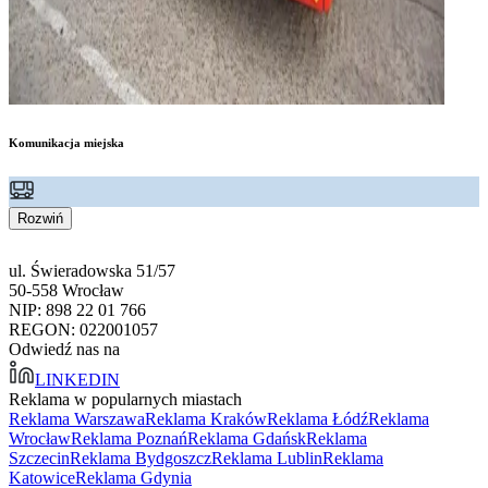
Komunikacja miejska
Rozwiń
ul. Świeradowska 51/57
50-558 Wrocław
NIP: 898 22 01 766
REGON: 022001057
Odwiedź nas na
LINKEDIN
Reklama w popularnych miastach
Reklama Warszawa
Reklama Kraków
Reklama Łódź
Reklama
Wrocław
Reklama Poznań
Reklama Gdańsk
Reklama
Szczecin
Reklama Bydgoszcz
Reklama Lublin
Reklama
Katowice
Reklama Gdynia