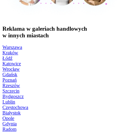
Reklama w galeriach handlowych
w innych miastach
Warszawa
Kraków
Łódź
Katowice
Wrocław
Gdańsk
Poznań
Rzeszów
Szczecin
Bydgoszcz
Lublin
Częstochowa
Białystok
Opole
Gdynia
Radom