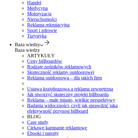
Handel
Medycyna
Motoryzacja
Nieruchomości
Reklama rekrutacyjna
Sport i zdrowie
Turystyka
Baza wiedzy
Baza wiedzy
ARTYKUŁY
Ceny billboardów
Rodzaje nośników reklamowych
Skuteczność reklamy outdoorowej
Reklama outdoorowa – dla jakich firm
Ustawa krajobrazowa a reklama zewnętrzna
Jak stworzyć skuteczny projekt billboardu
Reklama – małe miasto, wielkie perspektywy
Badania widoczności, czyli jak sprawdzić jaką
efektywność przynosi billboard
BLOG
Case study
Ciekawe kampanie reklamowe
Ebooki i raporty