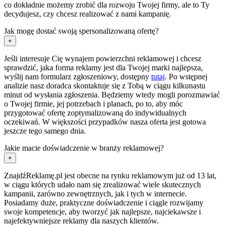
co dokładnie możemy zrobić dla rozwoju Twojej firmy, ale to Ty
decydujesz, czy chcesz realizować z nami kampanię.
Jak mogę dostać swoją spersonalizowaną ofertę?
+
Jeśli interesuje Cię wynajem powierzchni reklamowej i chcesz
sprawdzić, jaka forma reklamy jest dla Twojej marki najlepsza,
wyślij nam formularz zgłoszeniowy, dostępny
tutaj
. Po wstępnej
analizie nasz doradca skontaktuje się z Tobą w ciągu kilkunastu
minut od wysłania zgłoszenia. Będziemy wtedy mogli porozmawiać
o Twojej firmie, jej potrzebach i planach, po to, aby móc
przygotować ofertę zoptymalizowaną do indywidualnych
oczekiwań. W większości przypadków nasza oferta jest gotowa
jeszcze tego samego dnia.
Jakie macie doświadczenie w branży reklamowej?
+
ZnajdźReklamę.pl jest obecne na rynku reklamowym już od 13 lat,
w ciągu których udało nam się zrealizować wiele skutecznych
kampanii, zarówno zewnętrznych, jak i tych w internecie.
Posiadamy duże, praktyczne doświadczenie i ciągle rozwijamy
swoje kompetencje, aby tworzyć jak najlepsze, najciekawsze i
najefektywniejsze reklamy dla naszych klientów.