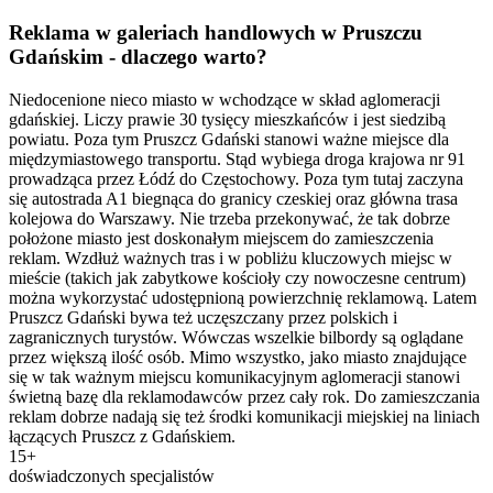
Reklama w galeriach handlowych w Pruszczu
Gdańskim - dlaczego warto?
Niedocenione nieco miasto w wchodzące w skład aglomeracji
gdańskiej. Liczy prawie 30 tysięcy mieszkańców i jest siedzibą
powiatu. Poza tym Pruszcz Gdański stanowi ważne miejsce dla
międzymiastowego transportu. Stąd wybiega droga krajowa nr 91
prowadząca przez Łódź do Częstochowy. Poza tym tutaj zaczyna
się autostrada A1 biegnąca do granicy czeskiej oraz główna trasa
kolejowa do Warszawy. Nie trzeba przekonywać, że tak dobrze
położone miasto jest doskonałym miejscem do zamieszczenia
reklam. Wzdłuż ważnych tras i w pobliżu kluczowych miejsc w
mieście (takich jak zabytkowe kościoły czy nowoczesne centrum)
można wykorzystać udostępnioną powierzchnię reklamową. Latem
Pruszcz Gdański bywa też uczęszczany przez polskich i
zagranicznych turystów. Wówczas wszelkie bilbordy są oglądane
przez większą ilość osób. Mimo wszystko, jako miasto znajdujące
się w tak ważnym miejscu komunikacyjnym aglomeracji stanowi
świetną bazę dla reklamodawców przez cały rok. Do zamieszczania
reklam dobrze nadają się też środki komunikacji miejskiej na liniach
łączących Pruszcz z Gdańskiem.
15+
doświadczonych specjalistów