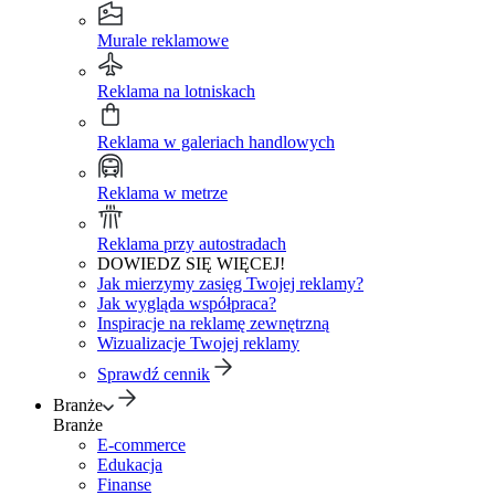
Murale reklamowe
Reklama na lotniskach
Reklama w galeriach handlowych
Reklama w metrze
Reklama przy autostradach
DOWIEDZ SIĘ WIĘCEJ!
Jak mierzymy zasięg Twojej reklamy?
Jak wygląda współpraca?
Inspiracje na reklamę zewnętrzną
Wizualizacje Twojej reklamy
Sprawdź cennik
Branże
Branże
E-commerce
Edukacja
Finanse