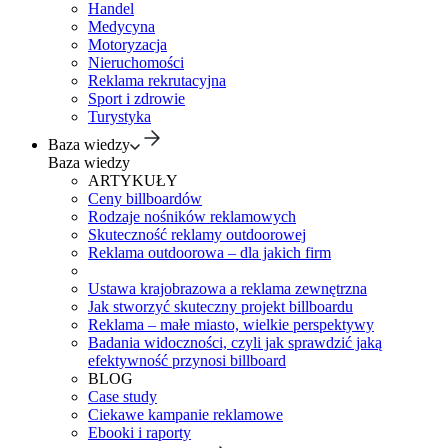
Handel
Medycyna
Motoryzacja
Nieruchomości
Reklama rekrutacyjna
Sport i zdrowie
Turystyka
Baza wiedzy
Baza wiedzy
ARTYKUŁY
Ceny billboardów
Rodzaje nośników reklamowych
Skuteczność reklamy outdoorowej
Reklama outdoorowa – dla jakich firm
Ustawa krajobrazowa a reklama zewnętrzna
Jak stworzyć skuteczny projekt billboardu
Reklama – małe miasto, wielkie perspektywy
Badania widoczności, czyli jak sprawdzić jaką
efektywność przynosi billboard
BLOG
Case study
Ciekawe kampanie reklamowe
Ebooki i raporty