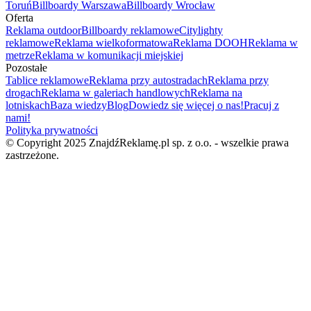
Toruń
Billboardy Warszawa
Billboardy Wrocław
Oferta
Reklama outdoor
Billboardy reklamowe
Citylighty
reklamowe
Reklama wielkoformatowa
Reklama DOOH
Reklama w
metrze
Reklama w komunikacji miejskiej
Pozostałe
Tablice reklamowe
Reklama przy autostradach
Reklama przy
drogach
Reklama w galeriach handlowych
Reklama na
lotniskach
Baza wiedzy
Blog
Dowiedz się więcej o nas!
Pracuj z
nami!
Polityka prywatności
© Copyright 2025 ZnajdźReklamę.pl sp. z o.o. - wszelkie prawa
zastrzeżone.