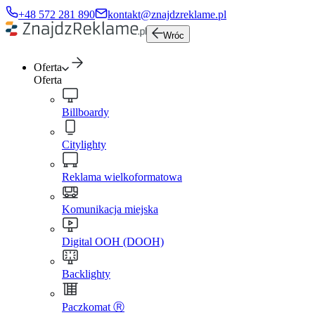
+48 572 281 890
kontakt@znajdzreklame.pl
Wróc
Oferta
Oferta
Billboardy
Citylighty
Reklama wielkoformatowa
Komunikacja miejska
Digital OOH (DOOH)
Backlighty
Paczkomat Ⓡ