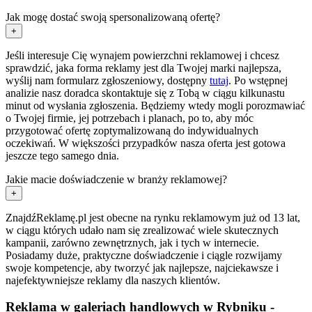
Jak mogę dostać swoją spersonalizowaną ofertę?
+
Jeśli interesuje Cię wynajem powierzchni reklamowej i chcesz
sprawdzić, jaka forma reklamy jest dla Twojej marki najlepsza,
wyślij nam formularz zgłoszeniowy, dostępny
tutaj
. Po wstępnej
analizie nasz doradca skontaktuje się z Tobą w ciągu kilkunastu
minut od wysłania zgłoszenia. Będziemy wtedy mogli porozmawiać
o Twojej firmie, jej potrzebach i planach, po to, aby móc
przygotować ofertę zoptymalizowaną do indywidualnych
oczekiwań. W większości przypadków nasza oferta jest gotowa
jeszcze tego samego dnia.
Jakie macie doświadczenie w branży reklamowej?
+
ZnajdźReklamę.pl jest obecne na rynku reklamowym już od 13 lat,
w ciągu których udało nam się zrealizować wiele skutecznych
kampanii, zarówno zewnętrznych, jak i tych w internecie.
Posiadamy duże, praktyczne doświadczenie i ciągle rozwijamy
swoje kompetencje, aby tworzyć jak najlepsze, najciekawsze i
najefektywniejsze reklamy dla naszych klientów.
Reklama w galeriach handlowych w Rybniku -