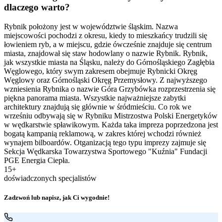
dlaczego warto?
Rybnik położony jest w województwie śląskim. Nazwa
miejscowości pochodzi z okresu, kiedy to mieszkańcy trudzili się
łowieniem ryb, a w miejscu, gdzie ówcześnie znajduje się centrum
miasta, znajdował się staw hodowlany o nazwie Rybnik. Rybnik,
jak wszystkie miasta na Śląsku, należy do Górnośląskiego Zagłębia
Węglowego, który swym zakresem obejmuje Rybnicki Okręg
Węglowy oraz Górnośląski Okręg Przemysłowy. Z najwyższego
wzniesienia Rybnika o nazwie Góra Grzybówka rozprzestrzenia się
piękna panorama miasta. Wszystkie najważniejsze zabytki
architektury znajdują się głównie w śródmieściu. Co rok we
wrześniu odbywają się w Rybniku Mistrzostwa Polski Energetyków
w wędkarstwie spławikowym. Każda taka impreza poprzedzona jest
bogatą kampanią reklamową, w zakres której wchodzi również
wynajem bilboardów. Otganizacją tego typu imprezy zajmuje się
Sekcja Wędkarska Towarzystwa Sportowego "Kuźnia" Fundacji
PGE Energia Ciepła.
15+
doświadczonych specjalistów
Zadzwoń lub napisz, jak Ci wygodnie!