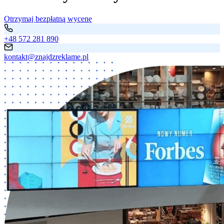
Otrzymaj bezpłatną wycenę
+48 572 281 890
kontakt@znajdzreklame.pl