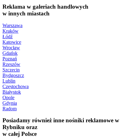
Reklama w galeriach handlowych
w innych miastach
Warszawa
Kraków
Łódź
Katowice
Wrocław
Gdańsk
Poznań
Rzeszów
Szczecin
Bydgoszcz
Lublin
Częstochowa
Białystok
Opole
Gdynia
Radom
Posiadamy również inne nośniki reklamowe w
Rybniku oraz
w całej Polsce