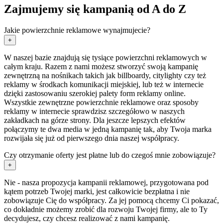
Zajmujemy się kampanią od A do Z
Jakie powierzchnie reklamowe wynajmujecie?
+
W naszej bazie znajdują się tysiące powierzchni reklamowych w
całym kraju. Razem z nami możesz stworzyć swoją kampanię
zewnętrzną na nośnikach takich jak billboardy, citylighty czy też
reklamy w środkach komunikacji miejskiej, lub też w internecie
dzięki zastosowaniu szerokiej palety form reklamy online.
Wszystkie zewnętrzne powierzchnie reklamowe oraz sposoby
reklamy w internecie sprawdzisz szczegółowo w naszych
zakładkach na górze strony. Dla jeszcze lepszych efektów
połączymy te dwa media w jedną kampanię tak, aby Twoja marka
rozwijała się już od pierwszego dnia naszej współpracy.
Czy otrzymanie oferty jest płatne lub do czegoś mnie zobowiązuje?
+
Nie - nasza propozycja kampanii reklamowej, przygotowana pod
kątem potrzeb Twojej marki, jest całkowicie bezpłatna i nie
zobowiązuje Cię do współpracy. Za jej pomocą chcemy Ci pokazać,
co dokładnie możemy zrobić dla rozwoju Twojej firmy, ale to Ty
decydujesz, czy chcesz realizować z nami kampanię.