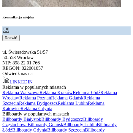
Komunikacja miejska
Rozwiń
ul. Świeradowska 51/57
50-558 Wrocław
NIP: 898 22 01 766
REGON: 022001057
Odwiedź nas na
LINKEDIN
Reklama w popularnych miastach
Reklama Warszawa
Reklama Kraków
Reklama Łódź
Reklama
Wrocław
Reklama Poznań
Reklama Gdańsk
Reklama
Szczecin
Reklama Bydgoszcz
Reklama Lublin
Reklama
Katowice
Reklama Gdynia
Billboardy w popularnych miastach
Billboardy Białystok
Billboardy Bydgoszcz
Billboardy
Częstochowa
Billboardy Gdańsk
Billboardy Lublin
Billboardy
Łódź
Billboardy Gdynia
Billboardy Szczecin
Billboardy