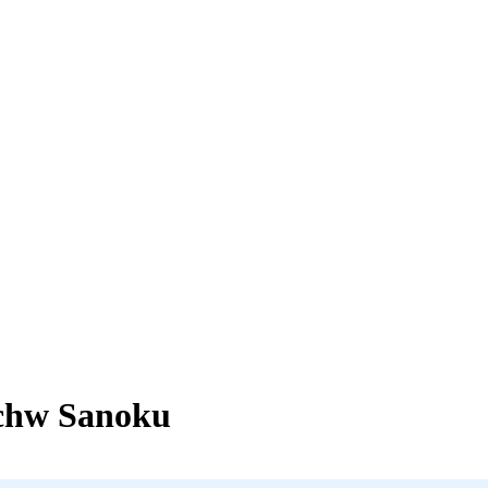
ch
w Sanoku