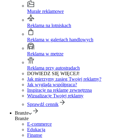
Murale reklamowe
Reklama na lotniskach
Reklama w galeriach handlowych
Reklama w metrze
Reklama przy autostradach
DOWIEDZ SIĘ WIĘCEJ!
Jak mierzymy zasięg Twojej reklamy?
Jak wygląda współpraca?
Inspiracje na reklamę zewnętrzną
Wizualizacje Twojej reklamy
Sprawdź cennik
Branże
Branże
E-commerce
Edukacja
Finanse