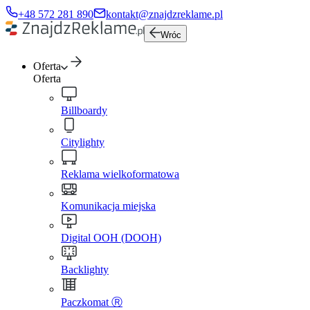
+48 572 281 890
kontakt@znajdzreklame.pl
Wróc
Oferta
Oferta
Billboardy
Citylighty
Reklama wielkoformatowa
Komunikacja miejska
Digital OOH (DOOH)
Backlighty
Paczkomat Ⓡ