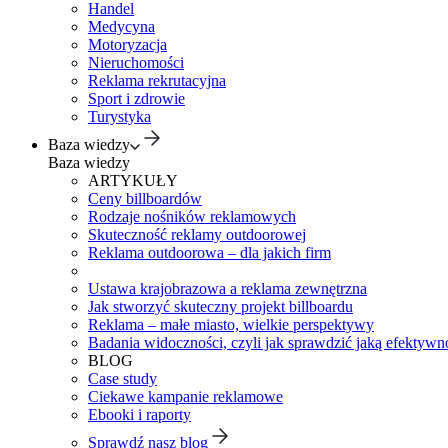
Handel
Medycyna
Motoryzacja
Nieruchomości
Reklama rekrutacyjna
Sport i zdrowie
Turystyka
Baza wiedzy
Baza wiedzy
ARTYKUŁY
Ceny billboardów
Rodzaje nośników reklamowych
Skuteczność reklamy outdoorowej
Reklama outdoorowa – dla jakich firm
Ustawa krajobrazowa a reklama zewnętrzna
Jak stworzyć skuteczny projekt billboardu
Reklama – małe miasto, wielkie perspektywy
Badania widoczności, czyli jak sprawdzić jaką efektywno
BLOG
Case study
Ciekawe kampanie reklamowe
Ebooki i raporty
Sprawdź nasz blog