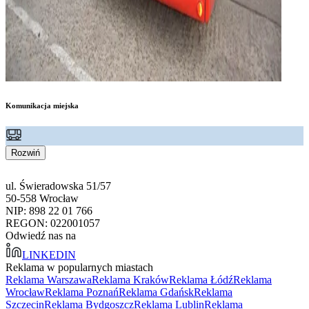
Komunikacja miejska
Rozwiń
ul. Świeradowska 51/57
50-558 Wrocław
NIP: 898 22 01 766
REGON: 022001057
Odwiedź nas na
LINKEDIN
Reklama w popularnych miastach
Reklama Warszawa
Reklama Kraków
Reklama Łódź
Reklama
Wrocław
Reklama Poznań
Reklama Gdańsk
Reklama
Szczecin
Reklama Bydgoszcz
Reklama Lublin
Reklama