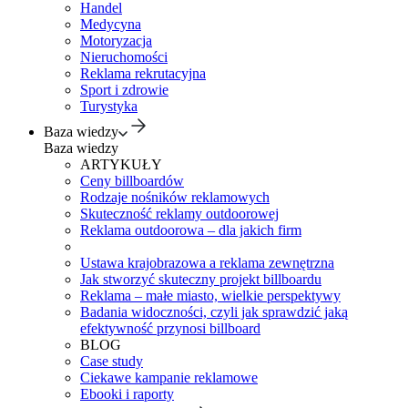
Handel
Medycyna
Motoryzacja
Nieruchomości
Reklama rekrutacyjna
Sport i zdrowie
Turystyka
Baza wiedzy
Baza wiedzy
ARTYKUŁY
Ceny billboardów
Rodzaje nośników reklamowych
Skuteczność reklamy outdoorowej
Reklama outdoorowa – dla jakich firm
Ustawa krajobrazowa a reklama zewnętrzna
Jak stworzyć skuteczny projekt billboardu
Reklama – małe miasto, wielkie perspektywy
Badania widoczności, czyli jak sprawdzić jaką
efektywność przynosi billboard
BLOG
Case study
Ciekawe kampanie reklamowe
Ebooki i raporty