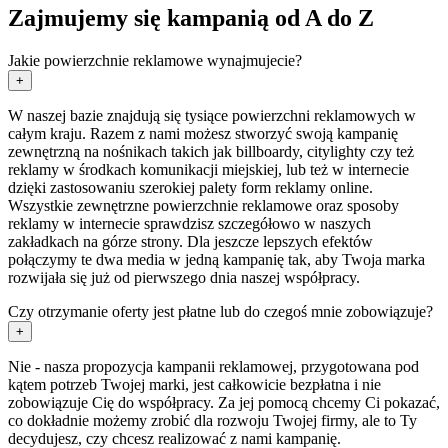
Zajmujemy się kampanią od A do Z
Jakie powierzchnie reklamowe wynajmujecie?
+
W naszej bazie znajdują się tysiące powierzchni reklamowych w
całym kraju. Razem z nami możesz stworzyć swoją kampanię
zewnętrzną na nośnikach takich jak billboardy, citylighty czy też
reklamy w środkach komunikacji miejskiej, lub też w internecie
dzięki zastosowaniu szerokiej palety form reklamy online.
Wszystkie zewnętrzne powierzchnie reklamowe oraz sposoby
reklamy w internecie sprawdzisz szczegółowo w naszych
zakładkach na górze strony. Dla jeszcze lepszych efektów
połączymy te dwa media w jedną kampanię tak, aby Twoja marka
rozwijała się już od pierwszego dnia naszej współpracy.
Czy otrzymanie oferty jest płatne lub do czegoś mnie zobowiązuje?
+
Nie - nasza propozycja kampanii reklamowej, przygotowana pod
kątem potrzeb Twojej marki, jest całkowicie bezpłatna i nie
zobowiązuje Cię do współpracy. Za jej pomocą chcemy Ci pokazać,
co dokładnie możemy zrobić dla rozwoju Twojej firmy, ale to Ty
decydujesz, czy chcesz realizować z nami kampanię.