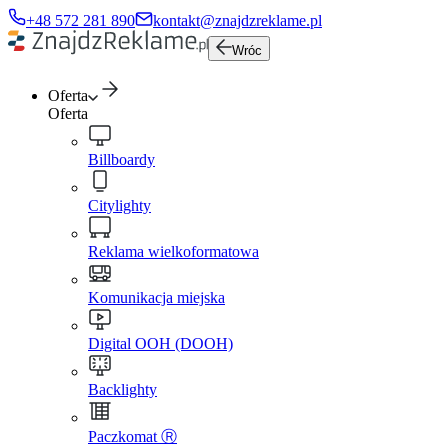
+48 572 281 890
kontakt@znajdzreklame.pl
Wróc
Oferta
Oferta
Billboardy
Citylighty
Reklama wielkoformatowa
Komunikacja miejska
Digital OOH (DOOH)
Backlighty
Paczkomat Ⓡ