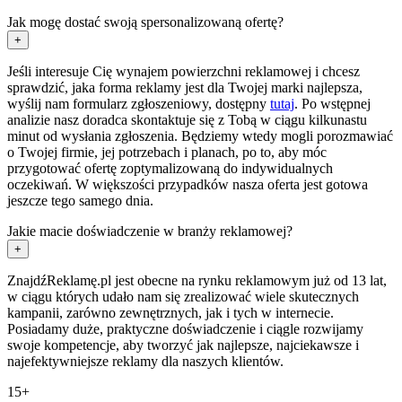
Jak mogę dostać swoją spersonalizowaną ofertę?
+
Jeśli interesuje Cię wynajem powierzchni reklamowej i chcesz
sprawdzić, jaka forma reklamy jest dla Twojej marki najlepsza,
wyślij nam formularz zgłoszeniowy, dostępny
tutaj
. Po wstępnej
analizie nasz doradca skontaktuje się z Tobą w ciągu kilkunastu
minut od wysłania zgłoszenia. Będziemy wtedy mogli porozmawiać
o Twojej firmie, jej potrzebach i planach, po to, aby móc
przygotować ofertę zoptymalizowaną do indywidualnych
oczekiwań. W większości przypadków nasza oferta jest gotowa
jeszcze tego samego dnia.
Jakie macie doświadczenie w branży reklamowej?
+
ZnajdźReklamę.pl jest obecne na rynku reklamowym już od 13 lat,
w ciągu których udało nam się zrealizować wiele skutecznych
kampanii, zarówno zewnętrznych, jak i tych w internecie.
Posiadamy duże, praktyczne doświadczenie i ciągle rozwijamy
swoje kompetencje, aby tworzyć jak najlepsze, najciekawsze i
najefektywniejsze reklamy dla naszych klientów.
15+