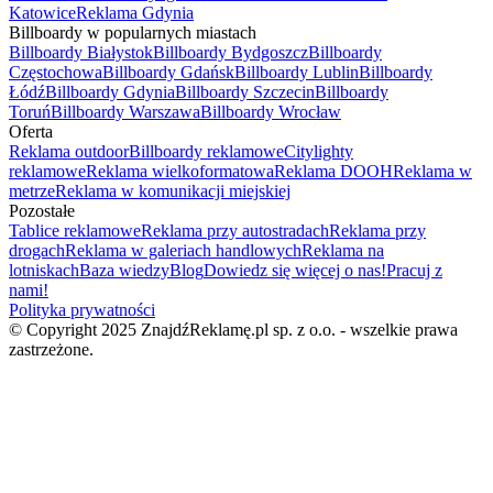
Katowice
Reklama Gdynia
Billboardy w popularnych miastach
Billboardy Białystok
Billboardy Bydgoszcz
Billboardy
Częstochowa
Billboardy Gdańsk
Billboardy Lublin
Billboardy
Łódź
Billboardy Gdynia
Billboardy Szczecin
Billboardy
Toruń
Billboardy Warszawa
Billboardy Wrocław
Oferta
Reklama outdoor
Billboardy reklamowe
Citylighty
reklamowe
Reklama wielkoformatowa
Reklama DOOH
Reklama w
metrze
Reklama w komunikacji miejskiej
Pozostałe
Tablice reklamowe
Reklama przy autostradach
Reklama przy
drogach
Reklama w galeriach handlowych
Reklama na
lotniskach
Baza wiedzy
Blog
Dowiedz się więcej o nas!
Pracuj z
nami!
Polityka prywatności
© Copyright 2025 ZnajdźReklamę.pl sp. z o.o. - wszelkie prawa
zastrzeżone.