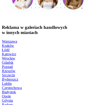
Reklama w galeriach handlowych
w innych miastach
Warszawa
Kraków
Łódź
Katowice
Wrocław
Gdańsk
Poznań
Rzeszów
Szczecin
Bydgoszcz
Lublin
Częstochowa
Białystok
Opole
Gdynia
Radom