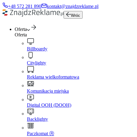
+48 572 281 890
kontakt@znajdzreklame.pl
Wróc
Oferta
Oferta
Billboardy
Citylighty
Reklama wielkoformatowa
Komunikacja miejska
Digital OOH (DOOH)
Backlighty
Paczkomat Ⓡ