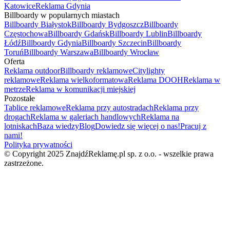
Katowice
Reklama Gdynia
Billboardy w popularnych miastach
Billboardy Białystok
Billboardy Bydgoszcz
Billboardy
Częstochowa
Billboardy Gdańsk
Billboardy Lublin
Billboardy
Łódź
Billboardy Gdynia
Billboardy Szczecin
Billboardy
Toruń
Billboardy Warszawa
Billboardy Wrocław
Oferta
Reklama outdoor
Billboardy reklamowe
Citylighty
reklamowe
Reklama wielkoformatowa
Reklama DOOH
Reklama w
metrze
Reklama w komunikacji miejskiej
Pozostałe
Tablice reklamowe
Reklama przy autostradach
Reklama przy
drogach
Reklama w galeriach handlowych
Reklama na
lotniskach
Baza wiedzy
Blog
Dowiedz się więcej o nas!
Pracuj z
nami!
Polityka prywatności
© Copyright 2025 ZnajdźReklamę.pl sp. z o.o. - wszelkie prawa
zastrzeżone.