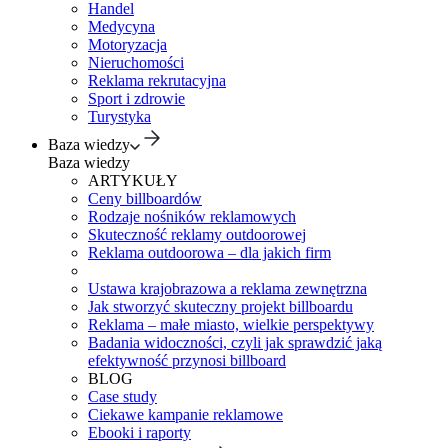
Handel
Medycyna
Motoryzacja
Nieruchomości
Reklama rekrutacyjna
Sport i zdrowie
Turystyka
Baza wiedzy
Baza wiedzy
ARTYKUŁY
Ceny billboardów
Rodzaje nośników reklamowych
Skuteczność reklamy outdoorowej
Reklama outdoorowa – dla jakich firm
Ustawa krajobrazowa a reklama zewnętrzna
Jak stworzyć skuteczny projekt billboardu
Reklama – małe miasto, wielkie perspektywy
Badania widoczności, czyli jak sprawdzić jaką
efektywność przynosi billboard
BLOG
Case study
Ciekawe kampanie reklamowe
Ebooki i raporty