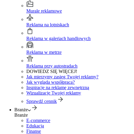
Murale reklamowe
Reklama na lotniskach
Reklama w galeriach handlowych
Reklama w metrze
Reklama przy autostradach
DOWIEDZ SIĘ WIĘCEJ!
Jak mierzymy zasięg Twojej reklamy?
Jak wygląda współpraca?
Inspiracje na reklamę zewnętrzną
Wizualizacje Twojej reklamy
Sprawdź cennik
Branże
Branże
E-commerce
Edukacja
Finanse