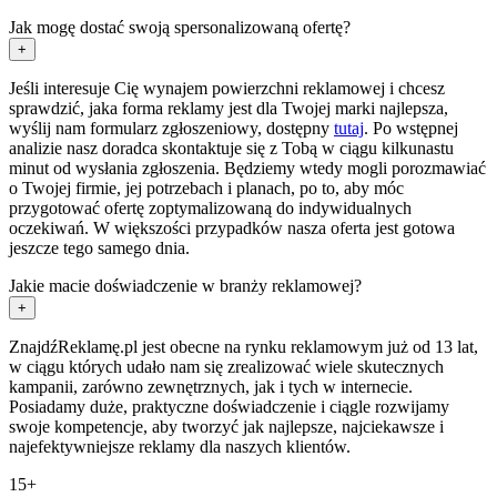
Jak mogę dostać swoją spersonalizowaną ofertę?
+
Jeśli interesuje Cię wynajem powierzchni reklamowej i chcesz
sprawdzić, jaka forma reklamy jest dla Twojej marki najlepsza,
wyślij nam formularz zgłoszeniowy, dostępny
tutaj
. Po wstępnej
analizie nasz doradca skontaktuje się z Tobą w ciągu kilkunastu
minut od wysłania zgłoszenia. Będziemy wtedy mogli porozmawiać
o Twojej firmie, jej potrzebach i planach, po to, aby móc
przygotować ofertę zoptymalizowaną do indywidualnych
oczekiwań. W większości przypadków nasza oferta jest gotowa
jeszcze tego samego dnia.
Jakie macie doświadczenie w branży reklamowej?
+
ZnajdźReklamę.pl jest obecne na rynku reklamowym już od 13 lat,
w ciągu których udało nam się zrealizować wiele skutecznych
kampanii, zarówno zewnętrznych, jak i tych w internecie.
Posiadamy duże, praktyczne doświadczenie i ciągle rozwijamy
swoje kompetencje, aby tworzyć jak najlepsze, najciekawsze i
najefektywniejsze reklamy dla naszych klientów.
15+