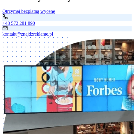
Otrzymaj bezpłatną wycenę
+48 572 281 890
kontakt@znajdzreklame.pl