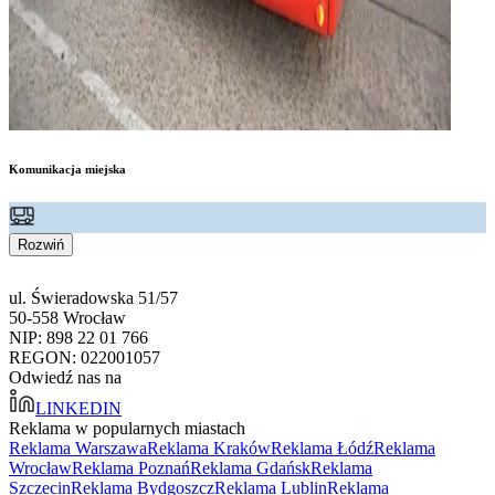
Komunikacja miejska
Rozwiń
ul. Świeradowska 51/57
50-558 Wrocław
NIP: 898 22 01 766
REGON: 022001057
Odwiedź nas na
LINKEDIN
Reklama w popularnych miastach
Reklama Warszawa
Reklama Kraków
Reklama Łódź
Reklama
Wrocław
Reklama Poznań
Reklama Gdańsk
Reklama
Szczecin
Reklama Bydgoszcz
Reklama Lublin
Reklama