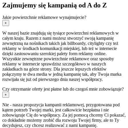
Zajmujemy się kampanią od A do Z
Jakie powierzchnie reklamowe wynajmujecie?
+
W naszej bazie znajdują się tysiące powierzchni reklamowych w
całym kraju. Razem z nami możesz stworzyć swoją kampanię
zewnętrzną na nośnikach takich jak billboardy, citylighty czy też
reklamy w środkach komunikacji miejskiej, lub też w internecie
dzięki zastosowaniu szerokiej palety form reklamy online.
Wszystkie zewnętrzne powierzchnie reklamowe oraz sposoby
reklamy w internecie sprawdzisz szczegółowo w naszych
zakładkach na górze strony. Dla jeszcze lepszych efektów
połączymy te dwa media w jedną kampanię tak, aby Twoja marka
rozwijała się już od pierwszego dnia naszej współpracy.
Czy otrzymanie oferty jest płatne lub do czegoś mnie zobowiązuje?
+
Nie - nasza propozycja kampanii reklamowej, przygotowana pod
kątem potrzeb Twojej marki, jest całkowicie bezpłatna i nie
zobowiązuje Cię do współpracy. Za jej pomocą chcemy Ci pokazać,
co dokładnie możemy zrobić dla rozwoju Twojej firmy, ale to Ty
decydujesz, czy chcesz realizować z nami kampanię.