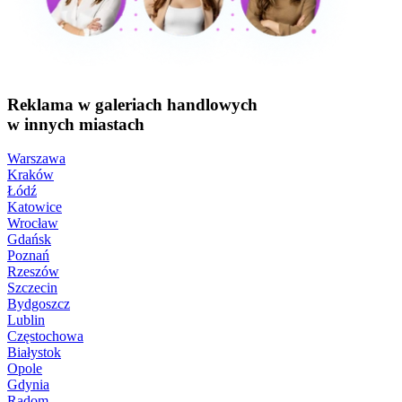
Reklama w galeriach handlowych
w innych miastach
Warszawa
Kraków
Łódź
Katowice
Wrocław
Gdańsk
Poznań
Rzeszów
Szczecin
Bydgoszcz
Lublin
Częstochowa
Białystok
Opole
Gdynia
Radom