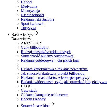
Handel
Medycyna
Motoryzacja
Nieruchomości
Reklama rekrutacyjna
Sport i zdrowie
Turystyka
Baza wiedzy
Baza wiedzy
ARTYKUŁY
Ceny billboardów
Rodzaje nośników reklamowych
Skuteczność reklamy outdoorowej
Reklama outdoorowa – dla jakich firm
Ustawa krajobrazowa a reklama zewnętrzna
Jak stworzyć skuteczny projekt billboardu
Reklama – małe miasto, wielkie perspektywy
Badania widoczności, czyli jak sprawdzić jaką efektywno
BLOG
Case study
Ciekawe kampanie reklamowe
Ebooki i raporty
Sprawdź nasz blog