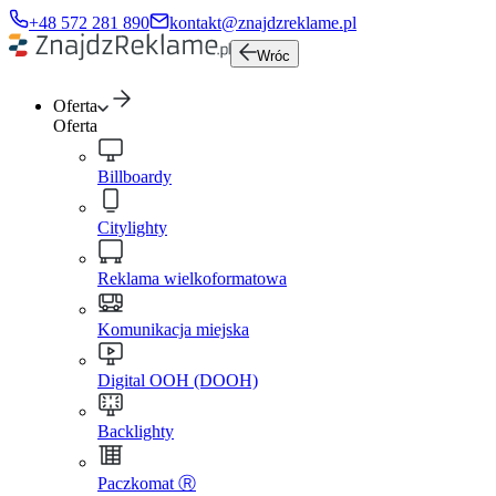
+48 572 281 890
kontakt@znajdzreklame.pl
Wróc
Oferta
Oferta
Billboardy
Citylighty
Reklama wielkoformatowa
Komunikacja miejska
Digital OOH (DOOH)
Backlighty
Paczkomat Ⓡ