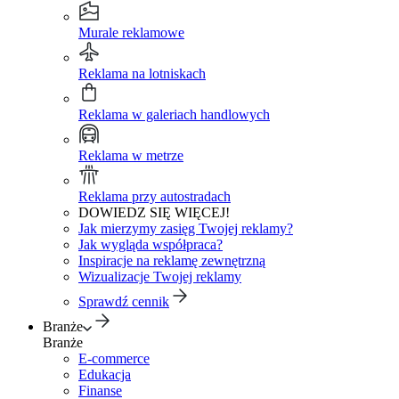
Murale reklamowe
Reklama na lotniskach
Reklama w galeriach handlowych
Reklama w metrze
Reklama przy autostradach
DOWIEDZ SIĘ WIĘCEJ!
Jak mierzymy zasięg Twojej reklamy?
Jak wygląda współpraca?
Inspiracje na reklamę zewnętrzną
Wizualizacje Twojej reklamy
Sprawdź cennik
Branże
Branże
E-commerce
Edukacja
Finanse