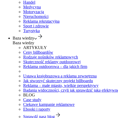
Handel
Medycyna
Motoryzacja
Nieruchomości
Reklama rekrutacyjna
Sport i zdrowie
Turystyka
Baza wiedzy
Baza wiedzy
ARTYKUŁY
Ceny billboardów
Rodzaje nośników reklamowych
Skuteczność reklamy outdoorowej
Reklama outdoorowa – dla jakich firm
Ustawa krajobrazowa a reklama zewnętrzna
Jak stworzyć skuteczny projekt billboardu
Reklama – małe miasto, wielkie perspektywy
Badania widoczności, czyli jak sprawdzić jaką efektywno
BLOG
Case study
Ciekawe kampanie reklamowe
Ebooki i raporty
Sprawdź nasz blog