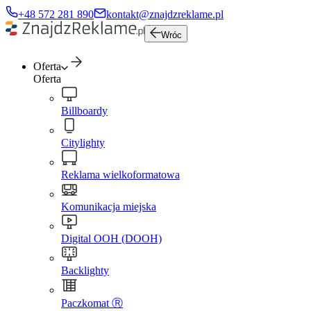
+48 572 281 890
kontakt@znajdzreklame.pl
Wróc
Oferta
Oferta
Billboardy
Citylighty
Reklama wielkoformatowa
Komunikacja miejska
Digital OOH (DOOH)
Backlighty
Paczkomat Ⓡ