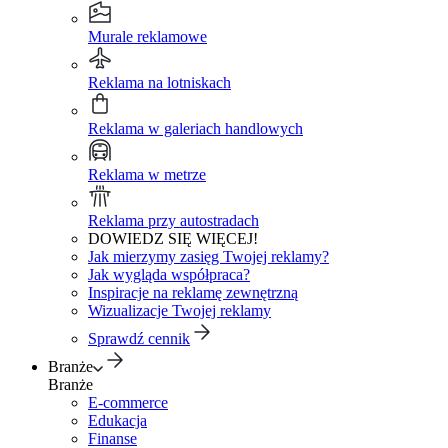
Murale reklamowe
Reklama na lotniskach
Reklama w galeriach handlowych
Reklama w metrze
Reklama przy autostradach
DOWIEDZ SIĘ WIĘCEJ!
Jak mierzymy zasięg Twojej reklamy?
Jak wygląda współpraca?
Inspiracje na reklamę zewnętrzną
Wizualizacje Twojej reklamy
Sprawdź cennik
Branże
Branże
E-commerce
Edukacja
Finanse