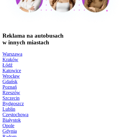
Reklama na autobusach
w innych miastach
Warszawa
Kraków
Łódź
Katowice
Wrocław
Gdańsk
Poznań
Rzeszów
Szczecin
Bydgoszcz
Lublin
Częstochowa
Białystok
Opole
Gdynia
Radom