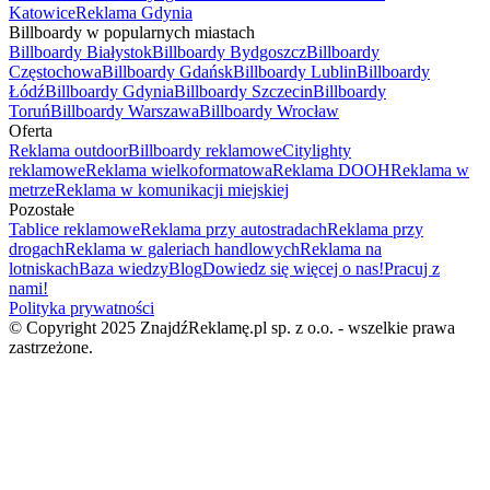
Katowice
Reklama Gdynia
Billboardy w popularnych miastach
Billboardy Białystok
Billboardy Bydgoszcz
Billboardy
Częstochowa
Billboardy Gdańsk
Billboardy Lublin
Billboardy
Łódź
Billboardy Gdynia
Billboardy Szczecin
Billboardy
Toruń
Billboardy Warszawa
Billboardy Wrocław
Oferta
Reklama outdoor
Billboardy reklamowe
Citylighty
reklamowe
Reklama wielkoformatowa
Reklama DOOH
Reklama w
metrze
Reklama w komunikacji miejskiej
Pozostałe
Tablice reklamowe
Reklama przy autostradach
Reklama przy
drogach
Reklama w galeriach handlowych
Reklama na
lotniskach
Baza wiedzy
Blog
Dowiedz się więcej o nas!
Pracuj z
nami!
Polityka prywatności
© Copyright 2025 ZnajdźReklamę.pl sp. z o.o. - wszelkie prawa
zastrzeżone.