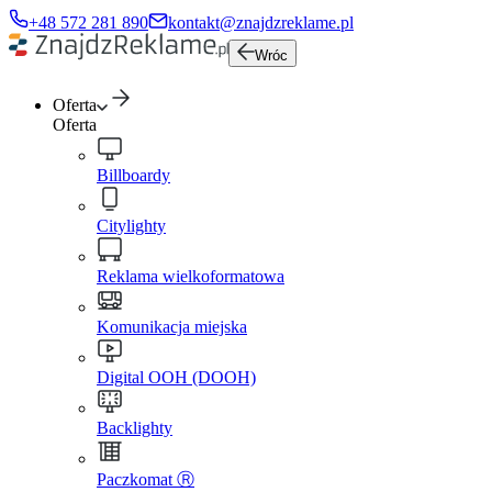
+48 572 281 890
kontakt@znajdzreklame.pl
Wróc
Oferta
Oferta
Billboardy
Citylighty
Reklama wielkoformatowa
Komunikacja miejska
Digital OOH (DOOH)
Backlighty
Paczkomat Ⓡ