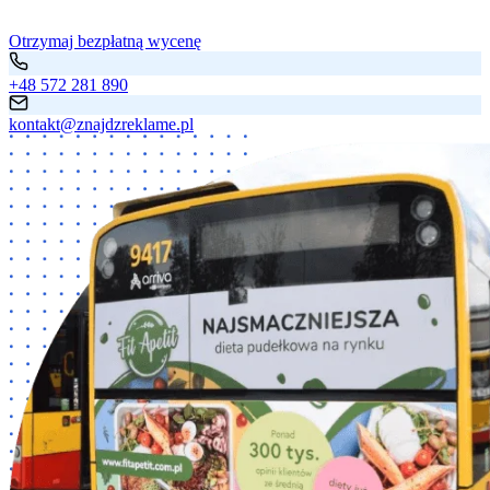
Otrzymaj bezpłatną wycenę
+48 572 281 890
kontakt@znajdzreklame.pl