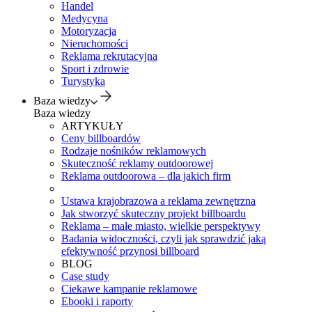
Handel
Medycyna
Motoryzacja
Nieruchomości
Reklama rekrutacyjna
Sport i zdrowie
Turystyka
Baza wiedzy
Baza wiedzy
ARTYKUŁY
Ceny billboardów
Rodzaje nośników reklamowych
Skuteczność reklamy outdoorowej
Reklama outdoorowa – dla jakich firm
Ustawa krajobrazowa a reklama zewnętrzna
Jak stworzyć skuteczny projekt billboardu
Reklama – małe miasto, wielkie perspektywy
Badania widoczności, czyli jak sprawdzić jaką
efektywność przynosi billboard
BLOG
Case study
Ciekawe kampanie reklamowe
Ebooki i raporty