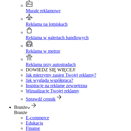
Murale reklamowe
Reklama na lotniskach
Reklama w galeriach handlowych
Reklama w metrze
Reklama przy autostradach
DOWIEDZ SIĘ WIĘCEJ!
Jak mierzymy zasięg Twojej reklamy?
Jak wygląda współpraca?
Inspiracje na reklamę zewnętrzną
Wizualizacje Twojej reklamy
Sprawdź cennik
Branże
Branże
E-commerce
Edukacja
Finanse