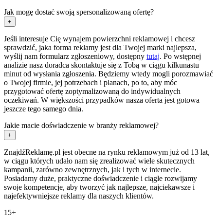
Jak mogę dostać swoją spersonalizowaną ofertę?
+
Jeśli interesuje Cię wynajem powierzchni reklamowej i chcesz
sprawdzić, jaka forma reklamy jest dla Twojej marki najlepsza,
wyślij nam formularz zgłoszeniowy, dostępny
tutaj
. Po wstępnej
analizie nasz doradca skontaktuje się z Tobą w ciągu kilkunastu
minut od wysłania zgłoszenia. Będziemy wtedy mogli porozmawiać
o Twojej firmie, jej potrzebach i planach, po to, aby móc
przygotować ofertę zoptymalizowaną do indywidualnych
oczekiwań. W większości przypadków nasza oferta jest gotowa
jeszcze tego samego dnia.
Jakie macie doświadczenie w branży reklamowej?
+
ZnajdźReklamę.pl jest obecne na rynku reklamowym już od 13 lat,
w ciągu których udało nam się zrealizować wiele skutecznych
kampanii, zarówno zewnętrznych, jak i tych w internecie.
Posiadamy duże, praktyczne doświadczenie i ciągle rozwijamy
swoje kompetencje, aby tworzyć jak najlepsze, najciekawsze i
najefektywniejsze reklamy dla naszych klientów.
15+