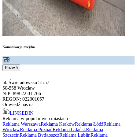
Komunikacja miejska
Rozwiń
ul. Świeradowska 51/57
50-558 Wrocław
NIP: 898 22 01 766
REGON: 022001057
Odwiedź nas na
LINKEDIN
Reklama w popularnych miastach
Reklama Warszawa
Reklama Kraków
Reklama Łódź
Reklama
Wrocław
Reklama Poznań
Reklama Gdańsk
Reklama
Szczecin
Reklama Bydgoszcz
Reklama Lublin
Reklama