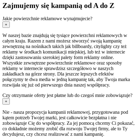
Zajmujemy się kampanią od A do Z
Jakie powierzchnie reklamowe wynajmujecie?
+
W naszej bazie znajdują się tysiące powierzchni reklamowych w
całym kraju. Razem z nami możesz stworzyć swoją kampanię
zewnętrzną na nośnikach takich jak billboardy, citylighty czy też
reklamy w środkach komunikacji miejskiej, lub też w internecie
dzięki zastosowaniu szerokiej palety form reklamy online.
Wszystkie zewnętrzne powierzchnie reklamowe oraz sposoby
reklamy w internecie sprawdzisz szczegółowo w naszych
zakładkach na górze strony. Dla jeszcze lepszych efektów
połączymy te dwa media w jedną kampanię tak, aby Twoja marka
rozwijała się już od pierwszego dnia naszej współpracy.
Czy otrzymanie oferty jest płatne lub do czegoś mnie zobowiązuje?
+
Nie - nasza propozycja kampanii reklamowej, przygotowana pod
kątem potrzeb Twojej marki, jest całkowicie bezpłatna i nie
zobowiązuje Cię do współpracy. Za jej pomocą chcemy Ci pokazać,
co dokładnie możemy zrobić dla rozwoju Twojej firmy, ale to Ty
decydujesz, czy chcesz realizować z nami kampanię.