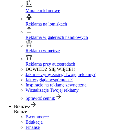
Murale reklamowe
Reklama na lotniskach
Reklama w galeriach handlowych
Reklama w metrze
Reklama przy autostradach
DOWIEDZ SIĘ WIĘCEJ!
Jak mierzymy zasięg Twojej reklamy?
Jak wygląda współpraca?
Inspiracje na reklamę zewnętrzną
Wizualizacje Twojej reklamy
Sprawdź cennik
Branże
Branże
E-commerce
Edukacja
Finanse