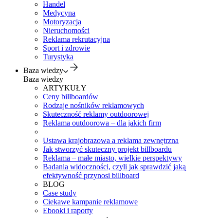
Handel
Medycyna
Motoryzacja
Nieruchomości
Reklama rekrutacyjna
Sport i zdrowie
Turystyka
Baza wiedzy
Baza wiedzy
ARTYKUŁY
Ceny billboardów
Rodzaje nośników reklamowych
Skuteczność reklamy outdoorowej
Reklama outdoorowa – dla jakich firm
Ustawa krajobrazowa a reklama zewnętrzna
Jak stworzyć skuteczny projekt billboardu
Reklama – małe miasto, wielkie perspektywy
Badania widoczności, czyli jak sprawdzić jaką
efektywność przynosi billboard
BLOG
Case study
Ciekawe kampanie reklamowe
Ebooki i raporty