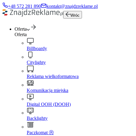
+48 572 281 890
kontakt@znajdzreklame.pl
Wróc
Oferta
Oferta
Billboardy
Citylighty
Reklama wielkoformatowa
Komunikacja miejska
Digital OOH (DOOH)
Backlighty
Paczkomat Ⓡ