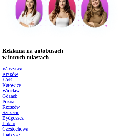
Reklama na autobusach
w innych miastach
Warszawa
Kraków
Łódź
Katowice
Wrocław
Gdańsk
Poznań
Rzeszów
Szczecin
Bydgoszcz
Lublin
Częstochowa
Białystok