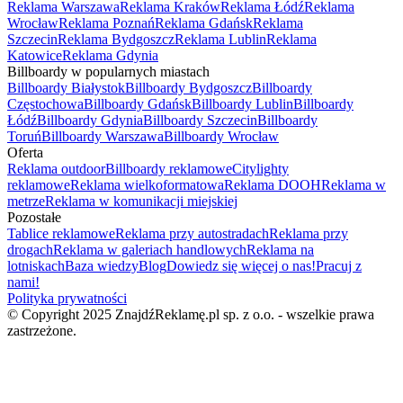
Reklama Warszawa
Reklama Kraków
Reklama Łódź
Reklama
Wrocław
Reklama Poznań
Reklama Gdańsk
Reklama
Szczecin
Reklama Bydgoszcz
Reklama Lublin
Reklama
Katowice
Reklama Gdynia
Billboardy w popularnych miastach
Billboardy Białystok
Billboardy Bydgoszcz
Billboardy
Częstochowa
Billboardy Gdańsk
Billboardy Lublin
Billboardy
Łódź
Billboardy Gdynia
Billboardy Szczecin
Billboardy
Toruń
Billboardy Warszawa
Billboardy Wrocław
Oferta
Reklama outdoor
Billboardy reklamowe
Citylighty
reklamowe
Reklama wielkoformatowa
Reklama DOOH
Reklama w
metrze
Reklama w komunikacji miejskiej
Pozostałe
Tablice reklamowe
Reklama przy autostradach
Reklama przy
drogach
Reklama w galeriach handlowych
Reklama na
lotniskach
Baza wiedzy
Blog
Dowiedz się więcej o nas!
Pracuj z
nami!
Polityka prywatności
© Copyright 2025 ZnajdźReklamę.pl sp. z o.o. - wszelkie prawa
zastrzeżone.