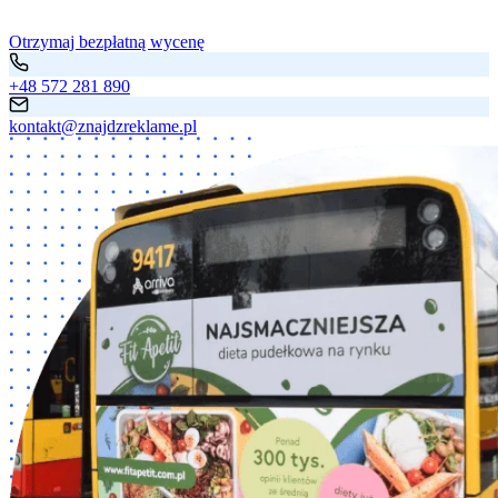
Otrzymaj bezpłatną wycenę
+48 572 281 890
kontakt@znajdzreklame.pl