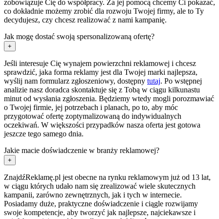
zobowiązuje Cię do współpracy. Za jej pomocą chcemy Ci pokazać,
co dokładnie możemy zrobić dla rozwoju Twojej firmy, ale to Ty
decydujesz, czy chcesz realizować z nami kampanię.
Jak mogę dostać swoją spersonalizowaną ofertę?
+
Jeśli interesuje Cię wynajem powierzchni reklamowej i chcesz
sprawdzić, jaka forma reklamy jest dla Twojej marki najlepsza,
wyślij nam formularz zgłoszeniowy, dostępny
tutaj
. Po wstępnej
analizie nasz doradca skontaktuje się z Tobą w ciągu kilkunastu
minut od wysłania zgłoszenia. Będziemy wtedy mogli porozmawiać
o Twojej firmie, jej potrzebach i planach, po to, aby móc
przygotować ofertę zoptymalizowaną do indywidualnych
oczekiwań. W większości przypadków nasza oferta jest gotowa
jeszcze tego samego dnia.
Jakie macie doświadczenie w branży reklamowej?
+
ZnajdźReklamę.pl jest obecne na rynku reklamowym już od 13 lat,
w ciągu których udało nam się zrealizować wiele skutecznych
kampanii, zarówno zewnętrznych, jak i tych w internecie.
Posiadamy duże, praktyczne doświadczenie i ciągle rozwijamy
swoje kompetencje, aby tworzyć jak najlepsze, najciekawsze i