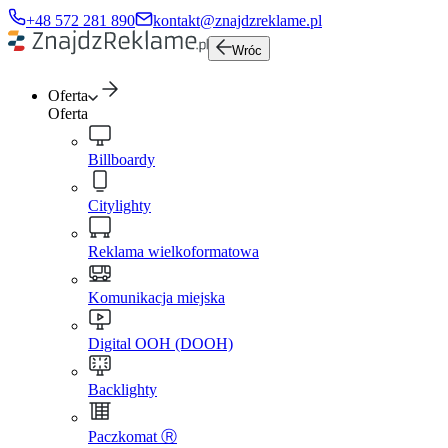
+48 572 281 890
kontakt@znajdzreklame.pl
Wróc
Oferta
Oferta
Billboardy
Citylighty
Reklama wielkoformatowa
Komunikacja miejska
Digital OOH (DOOH)
Backlighty
Paczkomat Ⓡ