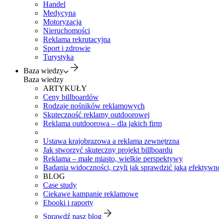
Handel
Medycyna
Motoryzacja
Nieruchomości
Reklama rekrutacyjna
Sport i zdrowie
Turystyka
Baza wiedzy
Baza wiedzy
ARTYKUŁY
Ceny billboardów
Rodzaje nośników reklamowych
Skuteczność reklamy outdoorowej
Reklama outdoorowa – dla jakich firm
Ustawa krajobrazowa a reklama zewnętrzna
Jak stworzyć skuteczny projekt billboardu
Reklama – małe miasto, wielkie perspektywy
Badania widoczności, czyli jak sprawdzić jaką efektywno
BLOG
Case study
Ciekawe kampanie reklamowe
Ebooki i raporty
Sprawdź nasz blog