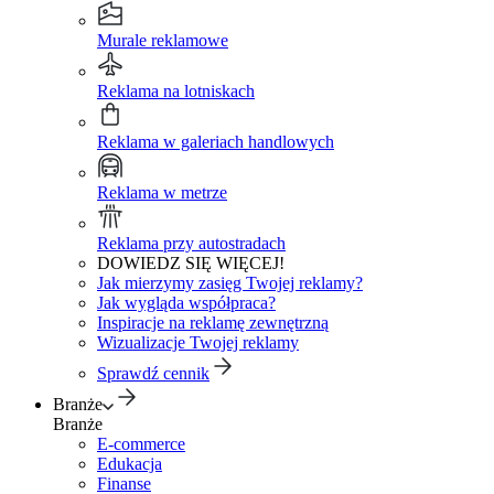
Murale reklamowe
Reklama na lotniskach
Reklama w galeriach handlowych
Reklama w metrze
Reklama przy autostradach
DOWIEDZ SIĘ WIĘCEJ!
Jak mierzymy zasięg Twojej reklamy?
Jak wygląda współpraca?
Inspiracje na reklamę zewnętrzną
Wizualizacje Twojej reklamy
Sprawdź cennik
Branże
Branże
E-commerce
Edukacja
Finanse