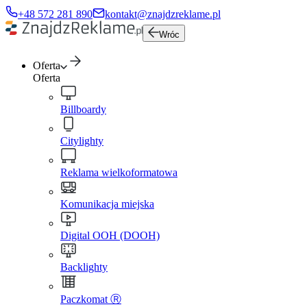
+48 572 281 890
kontakt@znajdzreklame.pl
Wróc
Oferta
Oferta
Billboardy
Citylighty
Reklama wielkoformatowa
Komunikacja miejska
Digital OOH (DOOH)
Backlighty
Paczkomat Ⓡ