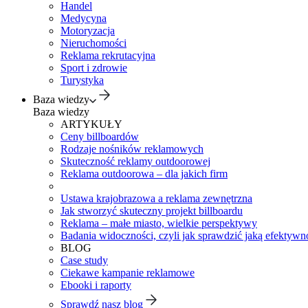
Handel
Medycyna
Motoryzacja
Nieruchomości
Reklama rekrutacyjna
Sport i zdrowie
Turystyka
Baza wiedzy
Baza wiedzy
ARTYKUŁY
Ceny billboardów
Rodzaje nośników reklamowych
Skuteczność reklamy outdoorowej
Reklama outdoorowa – dla jakich firm
Ustawa krajobrazowa a reklama zewnętrzna
Jak stworzyć skuteczny projekt billboardu
Reklama – małe miasto, wielkie perspektywy
Badania widoczności, czyli jak sprawdzić jaką efektywno
BLOG
Case study
Ciekawe kampanie reklamowe
Ebooki i raporty
Sprawdź nasz blog