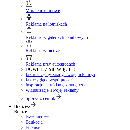
Murale reklamowe
Reklama na lotniskach
Reklama w galeriach handlowych
Reklama w metrze
Reklama przy autostradach
DOWIEDZ SIĘ WIĘCEJ!
Jak mierzymy zasięg Twojej reklamy?
Jak wygląda współpraca?
Inspiracje na reklamę zewnętrzną
Wizualizacje Twojej reklamy
Sprawdź cennik
Branże
Branże
E-commerce
Edukacja
Finanse