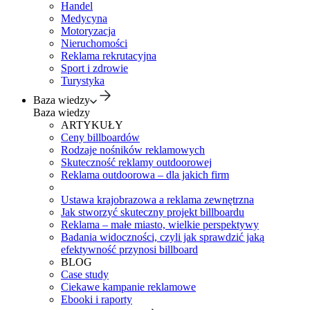
Handel
Medycyna
Motoryzacja
Nieruchomości
Reklama rekrutacyjna
Sport i zdrowie
Turystyka
Baza wiedzy
Baza wiedzy
ARTYKUŁY
Ceny billboardów
Rodzaje nośników reklamowych
Skuteczność reklamy outdoorowej
Reklama outdoorowa – dla jakich firm
Ustawa krajobrazowa a reklama zewnętrzna
Jak stworzyć skuteczny projekt billboardu
Reklama – małe miasto, wielkie perspektywy
Badania widoczności, czyli jak sprawdzić jaką
efektywność przynosi billboard
BLOG
Case study
Ciekawe kampanie reklamowe
Ebooki i raporty