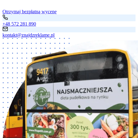
Otrzymaj bezpłatną wycenę
+48 572 281 890
kontakt@znajdzreklame.pl