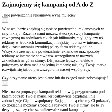
Zajmujemy się kampanią od A do Z
Jakie powierzchnie reklamowe wynajmujecie?
+
W naszej bazie znajdują się tysiące powierzchni reklamowych w
całym kraju. Razem z nami możesz stworzyć swoją kampanię
zewnętrzną na nośnikach takich jak billboardy, citylighty czy też
reklamy w środkach komunikacji miejskiej, lub też w internecie
dzięki zastosowaniu szerokiej palety form reklamy online.
Wszystkie zewnętrzne powierzchnie reklamowe oraz sposoby
reklamy w internecie sprawdzisz szczegółowo w naszych
zakładkach na górze strony. Dla jeszcze lepszych efektów
połączymy te dwa media w jedną kampanię tak, aby Twoja marka
rozwijała się już od pierwszego dnia naszej współpracy.
Czy otrzymanie oferty jest płatne lub do czegoś mnie zobowiązuje?
+
Nie - nasza propozycja kampanii reklamowej, przygotowana pod
kątem potrzeb Twojej marki, jest całkowicie bezpłatna i nie
zobowiązuje Cię do współpracy. Za jej pomocą chcemy Ci pokazać,
co dokładnie możemy zrobić dla rozwoju Twojej firmy, ale to Ty
decydujesz, czy chcesz realizować z nami kampanię.