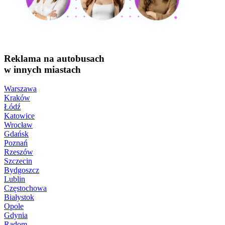
Reklama na autobusach
w innych miastach
Warszawa
Kraków
Łódź
Katowice
Wrocław
Gdańsk
Poznań
Rzeszów
Szczecin
Bydgoszcz
Lublin
Częstochowa
Białystok
Opole
Gdynia
Radom