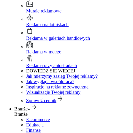
Murale reklamowe
Reklama na lotniskach
Reklama w galeriach handlowych
Reklama w metrze
Reklama przy autostradach
DOWIEDZ SIĘ WIĘCEJ!
Jak mierzymy zasięg Twojej reklamy?
Jak wygląda współpraca?
Inspiracje na reklamę zewnętrzną
Wizualizacje Twojej reklamy
Sprawdź cennik
Branże
Branże
E-commerce
Edukacja
Finanse