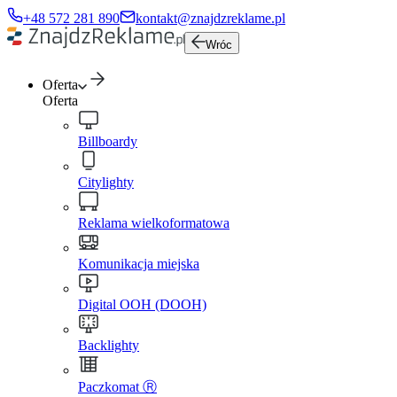
+48 572 281 890
kontakt@znajdzreklame.pl
Wróc
Oferta
Oferta
Billboardy
Citylighty
Reklama wielkoformatowa
Komunikacja miejska
Digital OOH (DOOH)
Backlighty
Paczkomat Ⓡ