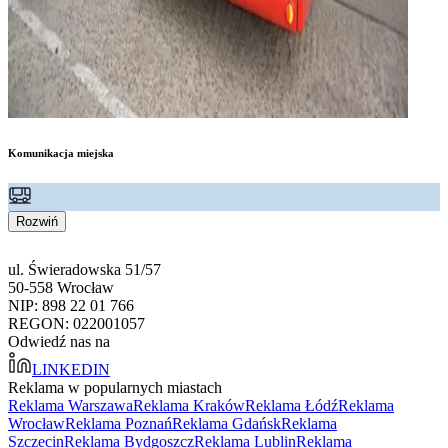
Komunikacja miejska
Rozwiń
ul. Świeradowska 51/57
50-558 Wrocław
NIP: 898 22 01 766
REGON: 022001057
Odwiedź nas na
LINKEDIN
Reklama w popularnych miastach
Reklama Warszawa
Reklama Kraków
Reklama Łódź
Reklama
Wrocław
Reklama Poznań
Reklama Gdańsk
Reklama
Szczecin
Reklama Bydgoszcz
Reklama Lublin
Reklama