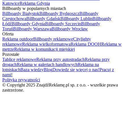
Katowice
Reklama Gdynia
Billboardy w popularnych miastach
Billboardy Białystok
Billboardy Bydgoszcz
Billboardy
Częstochowa
Billboardy Gdańsk
Billboardy Lublin
Billboardy
Łódź
Billboardy Gdynia
Billboardy Szczecin
Billboardy
Toruń
Billboardy Warszawa
Billboardy Wrocław
Oferta
Reklama outdoor
Billboardy reklamowe
Citylighty
reklamowe
Reklama wielkoformatowa
Reklama DOOH
Reklama w
metrze
Reklama w komunikacji miejskiej
Pozostałe
Tablice reklamowe
Reklama przy autostradach
Reklama przy
drogach
Reklama w galeriach handlowych
Reklama na
lotniskach
Baza wiedzy
Blog
Dowiedz się więcej o nas!
Pracuj z
nami!
Polityka prywatności
© Copyright 2025 ZnajdźReklamę.pl sp. z o.o. - wszelkie prawa
zastrzeżone.