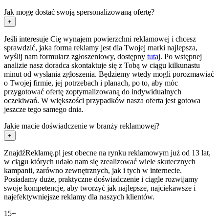
Jak mogę dostać swoją spersonalizowaną ofertę?
+
Jeśli interesuje Cię wynajem powierzchni reklamowej i chcesz
sprawdzić, jaka forma reklamy jest dla Twojej marki najlepsza,
wyślij nam formularz zgłoszeniowy, dostępny
tutaj
. Po wstępnej
analizie nasz doradca skontaktuje się z Tobą w ciągu kilkunastu
minut od wysłania zgłoszenia. Będziemy wtedy mogli porozmawiać
o Twojej firmie, jej potrzebach i planach, po to, aby móc
przygotować ofertę zoptymalizowaną do indywidualnych
oczekiwań. W większości przypadków nasza oferta jest gotowa
jeszcze tego samego dnia.
Jakie macie doświadczenie w branży reklamowej?
+
ZnajdźReklamę.pl jest obecne na rynku reklamowym już od 13 lat,
w ciągu których udało nam się zrealizować wiele skutecznych
kampanii, zarówno zewnętrznych, jak i tych w internecie.
Posiadamy duże, praktyczne doświadczenie i ciągle rozwijamy
swoje kompetencje, aby tworzyć jak najlepsze, najciekawsze i
najefektywniejsze reklamy dla naszych klientów.
15+