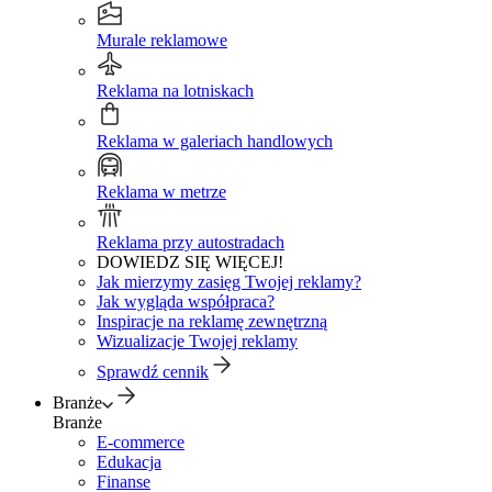
Murale reklamowe
Reklama na lotniskach
Reklama w galeriach handlowych
Reklama w metrze
Reklama przy autostradach
DOWIEDZ SIĘ WIĘCEJ!
Jak mierzymy zasięg Twojej reklamy?
Jak wygląda współpraca?
Inspiracje na reklamę zewnętrzną
Wizualizacje Twojej reklamy
Sprawdź cennik
Branże
Branże
E-commerce
Edukacja
Finanse