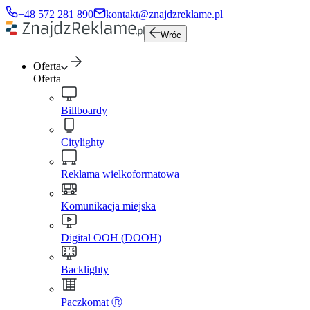
+48 572 281 890
kontakt@znajdzreklame.pl
Wróc
Oferta
Oferta
Billboardy
Citylighty
Reklama wielkoformatowa
Komunikacja miejska
Digital OOH (DOOH)
Backlighty
Paczkomat Ⓡ