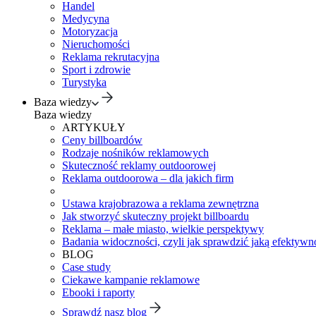
Handel
Medycyna
Motoryzacja
Nieruchomości
Reklama rekrutacyjna
Sport i zdrowie
Turystyka
Baza wiedzy
Baza wiedzy
ARTYKUŁY
Ceny billboardów
Rodzaje nośników reklamowych
Skuteczność reklamy outdoorowej
Reklama outdoorowa – dla jakich firm
Ustawa krajobrazowa a reklama zewnętrzna
Jak stworzyć skuteczny projekt billboardu
Reklama – małe miasto, wielkie perspektywy
Badania widoczności, czyli jak sprawdzić jaką efektywno
BLOG
Case study
Ciekawe kampanie reklamowe
Ebooki i raporty
Sprawdź nasz blog