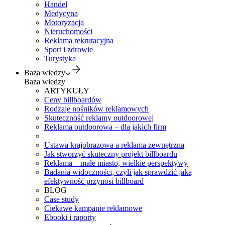
Handel
Medycyna
Motoryzacja
Nieruchomości
Reklama rekrutacyjna
Sport i zdrowie
Turystyka
Baza wiedzy
Baza wiedzy
ARTYKUŁY
Ceny billboardów
Rodzaje nośników reklamowych
Skuteczność reklamy outdoorowej
Reklama outdoorowa – dla jakich firm
Ustawa krajobrazowa a reklama zewnętrzna
Jak stworzyć skuteczny projekt billboardu
Reklama – małe miasto, wielkie perspektywy
Badania widoczności, czyli jak sprawdzić jaką
efektywność przynosi billboard
BLOG
Case study
Ciekawe kampanie reklamowe
Ebooki i raporty