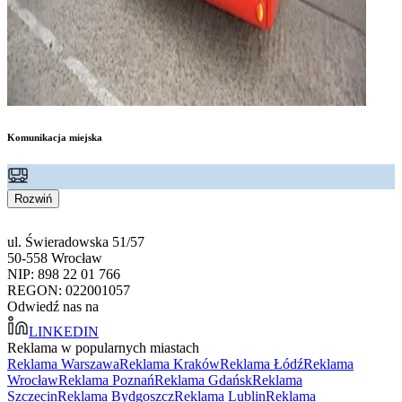
Komunikacja miejska
Rozwiń
ul. Świeradowska 51/57
50-558 Wrocław
NIP: 898 22 01 766
REGON: 022001057
Odwiedź nas na
LINKEDIN
Reklama w popularnych miastach
Reklama Warszawa
Reklama Kraków
Reklama Łódź
Reklama
Wrocław
Reklama Poznań
Reklama Gdańsk
Reklama
Szczecin
Reklama Bydgoszcz
Reklama Lublin
Reklama