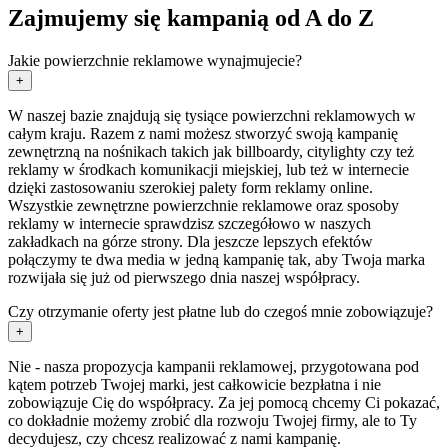
Zajmujemy się kampanią od A do Z
Jakie powierzchnie reklamowe wynajmujecie?
+
W naszej bazie znajdują się tysiące powierzchni reklamowych w
całym kraju. Razem z nami możesz stworzyć swoją kampanię
zewnętrzną na nośnikach takich jak billboardy, citylighty czy też
reklamy w środkach komunikacji miejskiej, lub też w internecie
dzięki zastosowaniu szerokiej palety form reklamy online.
Wszystkie zewnętrzne powierzchnie reklamowe oraz sposoby
reklamy w internecie sprawdzisz szczegółowo w naszych
zakładkach na górze strony. Dla jeszcze lepszych efektów
połączymy te dwa media w jedną kampanię tak, aby Twoja marka
rozwijała się już od pierwszego dnia naszej współpracy.
Czy otrzymanie oferty jest płatne lub do czegoś mnie zobowiązuje?
+
Nie - nasza propozycja kampanii reklamowej, przygotowana pod
kątem potrzeb Twojej marki, jest całkowicie bezpłatna i nie
zobowiązuje Cię do współpracy. Za jej pomocą chcemy Ci pokazać,
co dokładnie możemy zrobić dla rozwoju Twojej firmy, ale to Ty
decydujesz, czy chcesz realizować z nami kampanię.