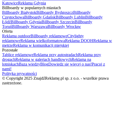
Katowice
Reklama Gdynia
Billboardy w popularnych miastach
Billboardy Białystok
Billboardy Bydgoszcz
Billboardy
Częstochowa
Billboardy Gdańsk
Billboardy Lublin
Billboardy
Łódź
Billboardy Gdynia
Billboardy Szczecin
Billboardy
Toruń
Billboardy Warszawa
Billboardy Wrocław
Oferta
Reklama outdoor
Billboardy reklamowe
Citylighty
reklamowe
Reklama wielkoformatowa
Reklama DOOH
Reklama w
metrze
Reklama w komunikacji miejskiej
Pozostałe
Tablice reklamowe
Reklama przy autostradach
Reklama przy
drogach
Reklama w galeriach handlowych
Reklama na
lotniskach
Baza wiedzy
Blog
Dowiedz się więcej o nas!
Pracuj z
nami!
Polityka prywatności
© Copyright 2025 ZnajdźReklamę.pl sp. z o.o. - wszelkie prawa
zastrzeżone.