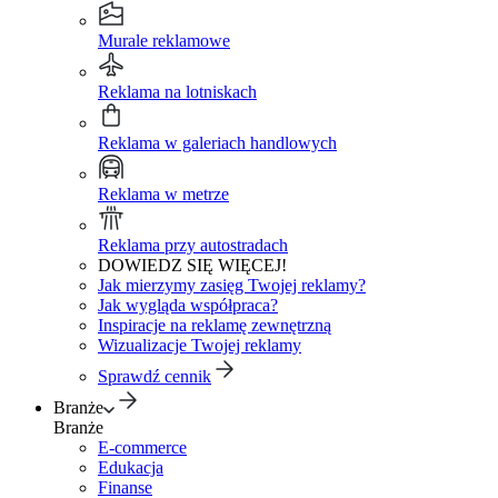
Murale reklamowe
Reklama na lotniskach
Reklama w galeriach handlowych
Reklama w metrze
Reklama przy autostradach
DOWIEDZ SIĘ WIĘCEJ!
Jak mierzymy zasięg Twojej reklamy?
Jak wygląda współpraca?
Inspiracje na reklamę zewnętrzną
Wizualizacje Twojej reklamy
Sprawdź cennik
Branże
Branże
E-commerce
Edukacja
Finanse