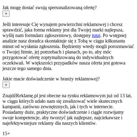
Jak mogę dostać swoją spersonalizowaną ofertę?
+
Jeśli interesuje Cię wynajem powierzchni reklamowej i chcesz
sprawdzić, jaka forma reklamy jest dla Twojej marki najlepsza,
wyślij nam formularz zgłoszeniowy, dostępny
tutaj
. Po wstępnej
analizie nasz doradca skontaktuje się z Tobą w ciągu kilkunastu
minut od wysłania zgłoszenia. Będziemy wtedy mogli porozmawiać
o Twojej firmie, jej potrzebach i planach, po to, aby móc
przygotować ofertę zoptymalizowaną do indywidualnych
oczekiwań. W większości przypadków nasza oferta jest gotowa
jeszcze tego samego dnia.
Jakie macie doświadczenie w branży reklamowej?
+
ZnajdźReklamę.pl jest obecne na rynku reklamowym już od 13 lat,
w ciągu których udało nam się zrealizować wiele skutecznych
kampanii, zarówno zewnętrznych, jak i tych w internecie.
Posiadamy duże, praktyczne doświadczenie i ciągle rozwijamy
swoje kompetencje, aby tworzyć jak najlepsze, najciekawsze i
najefektywniejsze reklamy dla naszych klientów.
15+