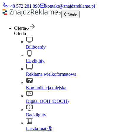
+48 572 281 890
kontakt@znajdzreklame.pl
Wróc
Oferta
Oferta
Billboardy
Citylighty
Reklama wielkoformatowa
Komunikacja miejska
Digital OOH (DOOH)
Backlighty
Paczkomat Ⓡ