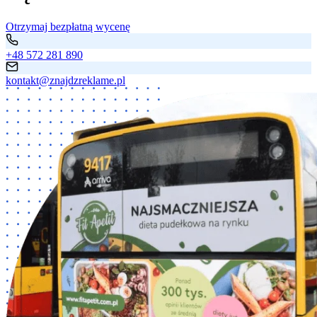
Otrzymaj bezpłatną wycenę
+48 572 281 890
kontakt@znajdzreklame.pl