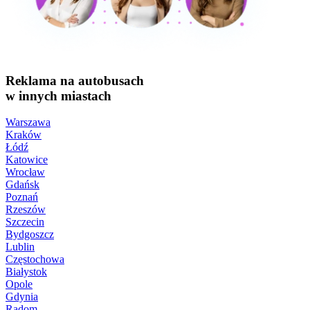
Reklama na autobusach
w innych miastach
Warszawa
Kraków
Łódź
Katowice
Wrocław
Gdańsk
Poznań
Rzeszów
Szczecin
Bydgoszcz
Lublin
Częstochowa
Białystok
Opole
Gdynia
Radom