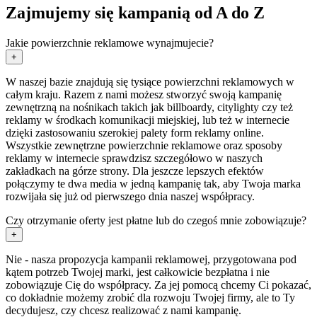
Zajmujemy się kampanią od A do Z
Jakie powierzchnie reklamowe wynajmujecie?
+
W naszej bazie znajdują się tysiące powierzchni reklamowych w
całym kraju. Razem z nami możesz stworzyć swoją kampanię
zewnętrzną na nośnikach takich jak billboardy, citylighty czy też
reklamy w środkach komunikacji miejskiej, lub też w internecie
dzięki zastosowaniu szerokiej palety form reklamy online.
Wszystkie zewnętrzne powierzchnie reklamowe oraz sposoby
reklamy w internecie sprawdzisz szczegółowo w naszych
zakładkach na górze strony. Dla jeszcze lepszych efektów
połączymy te dwa media w jedną kampanię tak, aby Twoja marka
rozwijała się już od pierwszego dnia naszej współpracy.
Czy otrzymanie oferty jest płatne lub do czegoś mnie zobowiązuje?
+
Nie - nasza propozycja kampanii reklamowej, przygotowana pod
kątem potrzeb Twojej marki, jest całkowicie bezpłatna i nie
zobowiązuje Cię do współpracy. Za jej pomocą chcemy Ci pokazać,
co dokładnie możemy zrobić dla rozwoju Twojej firmy, ale to Ty
decydujesz, czy chcesz realizować z nami kampanię.