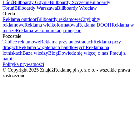
Łódź
Billboardy Gdynia
Billboardy Szczecin
Billboardy
Toruń
Billboardy Warszawa
Billboardy Wrocław
Oferta
Reklama outdoor
Billboardy reklamowe
Citylighty
reklamowe
Reklama wielkoformatowa
Reklama DOOH
Reklama w
metrze
Reklama w komunikacji miejskiej
Pozostałe
Tablice reklamowe
Reklama przy autostradach
Reklama przy
drogach
Reklama w galeriach handlowych
Reklama na
lotniskach
Baza wiedzy
Blog
Dowiedz się więcej o nas!
Pracuj z
nami!
Polityka prywatności
© Copyright 2025 ZnajdźReklamę.pl sp. z o.o. - wszelkie prawa
zastrzeżone.