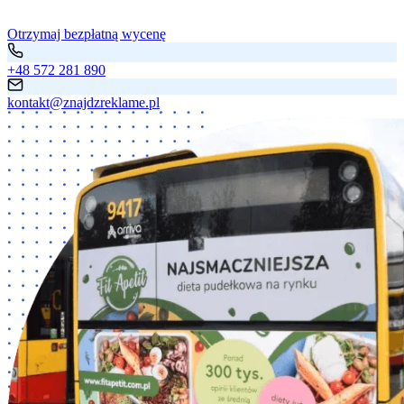
Otrzymaj bezpłatną wycenę
+48 572 281 890
kontakt@znajdzreklame.pl