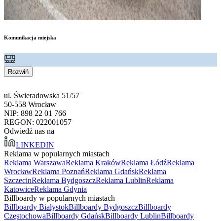
Komunikacja miejska
Rozwiń
ul. Świeradowska 51/57
50-558 Wrocław
NIP: 898 22 01 766
REGON: 022001057
Odwiedź nas na
LINKEDIN
Reklama w popularnych miastach
Reklama Warszawa
Reklama Kraków
Reklama Łódź
Reklama
Wrocław
Reklama Poznań
Reklama Gdańsk
Reklama
Szczecin
Reklama Bydgoszcz
Reklama Lublin
Reklama
Katowice
Reklama Gdynia
Billboardy w popularnych miastach
Billboardy Białystok
Billboardy Bydgoszcz
Billboardy
Częstochowa
Billboardy Gdańsk
Billboardy Lublin
Billboardy