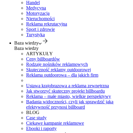
Handel
Medycyna
Motoryzacja
Nieruchomości
Reklama rekrutacyjna
Sport i zdrowie
Turystyka
Baza wiedzy
Baza wiedzy
ARTYKUŁY
Ceny billboardów
Rodzaje nośników reklamowych
Skuteczność reklamy outdoorowej
Reklama outdoorowa – dla jakich firm
Ustawa krajobrazowa a reklama zewnętrzna
Jak stworzyć skuteczny projekt billboardu
Reklama – małe miasto, wielkie perspektywy
Badania widoczności, czyli jak sprawdzić jaką
efektywność przynosi billboard
BLOG
Case study
Ciekawe kampanie reklamowe
Ebooki i raporty