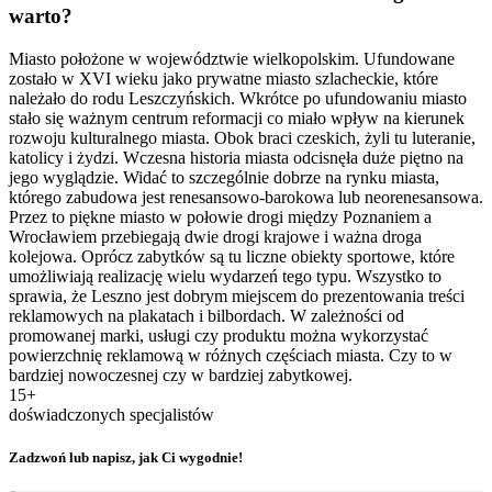
warto?
Miasto położone w województwie wielkopolskim. Ufundowane
zostało w XVI wieku jako prywatne miasto szlacheckie, które
należało do rodu Leszczyńskich. Wkrótce po ufundowaniu miasto
stało się ważnym centrum reformacji co miało wpływ na kierunek
rozwoju kulturalnego miasta. Obok braci czeskich, żyli tu luteranie,
katolicy i żydzi. Wczesna historia miasta odcisnęła duże piętno na
jego wyglądzie. Widać to szczególnie dobrze na rynku miasta,
którego zabudowa jest renesansowo-barokowa lub neorenesansowa.
Przez to piękne miasto w połowie drogi między Poznaniem a
Wrocławiem przebiegają dwie drogi krajowe i ważna droga
kolejowa. Oprócz zabytków są tu liczne obiekty sportowe, które
umożliwiają realizację wielu wydarzeń tego typu. Wszystko to
sprawia, że Leszno jest dobrym miejscem do prezentowania treści
reklamowych na plakatach i bilbordach. W zależności od
promowanej marki, usługi czy produktu można wykorzystać
powierzchnię reklamową w różnych częściach miasta. Czy to w
bardziej nowoczesnej czy w bardziej zabytkowej.
15+
doświadczonych specjalistów
Zadzwoń lub napisz, jak Ci wygodnie!