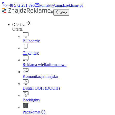
+48 572 281 890
kontakt@znajdzreklame.pl
Wróc
Oferta
Oferta
Billboardy
Citylighty
Reklama wielkoformatowa
Komunikacja miejska
Digital OOH (DOOH)
Backlighty
Paczkomat Ⓡ