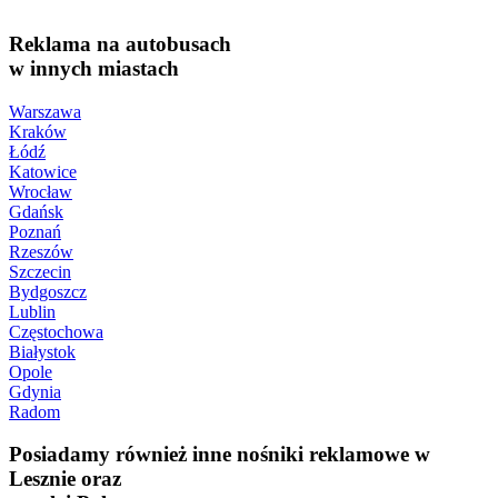
Reklama na autobusach
w innych miastach
Warszawa
Kraków
Łódź
Katowice
Wrocław
Gdańsk
Poznań
Rzeszów
Szczecin
Bydgoszcz
Lublin
Częstochowa
Białystok
Opole
Gdynia
Radom
Posiadamy również inne nośniki reklamowe w
Lesznie oraz