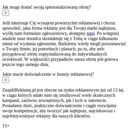
Jak mogę dostać swoją spersonalizowaną ofertę?
+
Jeśli interesuje Cię wynajem powierzchni reklamowej i chcesz
sprawdzić, jaka forma reklamy jest dla Twojej marki najlepsza,
wyślij nam formularz zgłoszeniowy, dostępny
tutaj
. Po wstępnej
analizie nasz doradca skontaktuje się z Tobą w ciągu kilkunastu
minut od wysłania zgłoszenia. Będziemy wtedy mogli porozmawiać
o Twojej firmie, jej potrzebach i planach, po to, aby móc
przygotować ofertę zoptymalizowaną do indywidualnych
oczekiwań. W większości przypadków nasza oferta jest gotowa
jeszcze tego samego dnia.
Jakie macie doświadczenie w branży reklamowej?
+
ZnajdźReklamę.pl jest obecne na rynku reklamowym już od 13 lat,
w ciągu których udało nam się zrealizować wiele skutecznych
kampanii, zarówno zewnętrznych, jak i tych w internecie.
Posiadamy duże, praktyczne doświadczenie i ciągle rozwijamy
swoje kompetencje, aby tworzyć jak najlepsze, najciekawsze i
najefektywniejsze reklamy dla naszych klientów.
15+