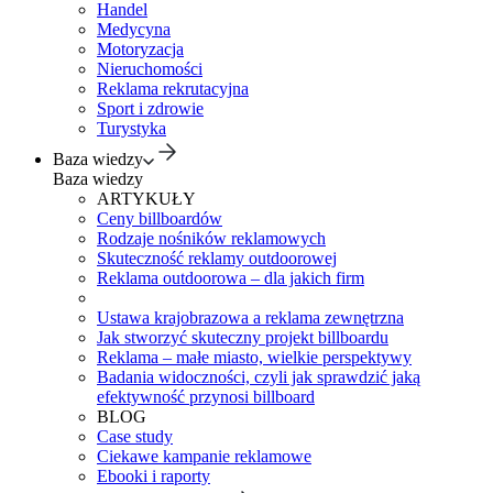
Handel
Medycyna
Motoryzacja
Nieruchomości
Reklama rekrutacyjna
Sport i zdrowie
Turystyka
Baza wiedzy
Baza wiedzy
ARTYKUŁY
Ceny billboardów
Rodzaje nośników reklamowych
Skuteczność reklamy outdoorowej
Reklama outdoorowa – dla jakich firm
Ustawa krajobrazowa a reklama zewnętrzna
Jak stworzyć skuteczny projekt billboardu
Reklama – małe miasto, wielkie perspektywy
Badania widoczności, czyli jak sprawdzić jaką
efektywność przynosi billboard
BLOG
Case study
Ciekawe kampanie reklamowe
Ebooki i raporty