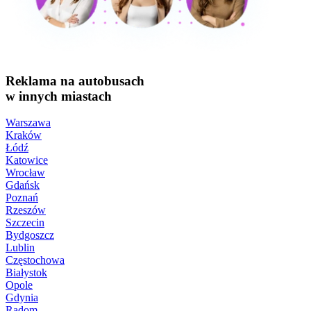
Reklama na autobusach
w innych miastach
Warszawa
Kraków
Łódź
Katowice
Wrocław
Gdańsk
Poznań
Rzeszów
Szczecin
Bydgoszcz
Lublin
Częstochowa
Białystok
Opole
Gdynia
Radom