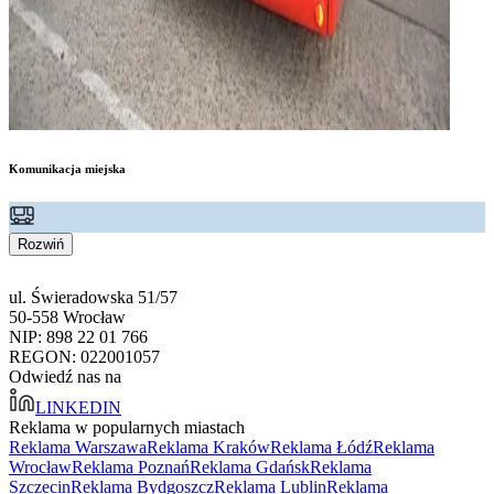
Komunikacja miejska
Rozwiń
ul. Świeradowska 51/57
50-558 Wrocław
NIP: 898 22 01 766
REGON: 022001057
Odwiedź nas na
LINKEDIN
Reklama w popularnych miastach
Reklama Warszawa
Reklama Kraków
Reklama Łódź
Reklama
Wrocław
Reklama Poznań
Reklama Gdańsk
Reklama
Szczecin
Reklama Bydgoszcz
Reklama Lublin
Reklama