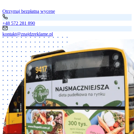
Otrzymaj bezpłatną wycenę
+48 572 281 890
kontakt@znajdzreklame.pl