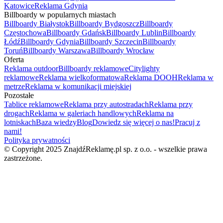
Katowice
Reklama Gdynia
Billboardy w popularnych miastach
Billboardy Białystok
Billboardy Bydgoszcz
Billboardy
Częstochowa
Billboardy Gdańsk
Billboardy Lublin
Billboardy
Łódź
Billboardy Gdynia
Billboardy Szczecin
Billboardy
Toruń
Billboardy Warszawa
Billboardy Wrocław
Oferta
Reklama outdoor
Billboardy reklamowe
Citylighty
reklamowe
Reklama wielkoformatowa
Reklama DOOH
Reklama w
metrze
Reklama w komunikacji miejskiej
Pozostałe
Tablice reklamowe
Reklama przy autostradach
Reklama przy
drogach
Reklama w galeriach handlowych
Reklama na
lotniskach
Baza wiedzy
Blog
Dowiedz się więcej o nas!
Pracuj z
nami!
Polityka prywatności
© Copyright 2025 ZnajdźReklamę.pl sp. z o.o. - wszelkie prawa
zastrzeżone.