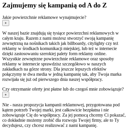
Zajmujemy się kampanią od A do Z
Jakie powierzchnie reklamowe wynajmujecie?
+
W naszej bazie znajdują się tysiące powierzchni reklamowych w
całym kraju. Razem z nami możesz stworzyć swoją kampanię
zewnętrzną na nośnikach takich jak billboardy, citylighty czy też
reklamy w środkach komunikacji miejskiej, lub też w internecie
dzięki zastosowaniu szerokiej palety form reklamy online.
Wszystkie zewnętrzne powierzchnie reklamowe oraz sposoby
reklamy w internecie sprawdzisz szczegółowo w naszych
zakładkach na górze strony. Dla jeszcze lepszych efektów
połączymy te dwa media w jedną kampanię tak, aby Twoja marka
rozwijała się już od pierwszego dnia naszej współpracy.
Czy otrzymanie oferty jest płatne lub do czegoś mnie zobowiązuje?
+
Nie - nasza propozycja kampanii reklamowej, przygotowana pod
kątem potrzeb Twojej marki, jest całkowicie bezpłatna i nie
zobowiązuje Cię do współpracy. Za jej pomocą chcemy Ci pokazać,
co dokładnie możemy zrobić dla rozwoju Twojej firmy, ale to Ty
decydujesz, czy chcesz realizować z nami kampanię.