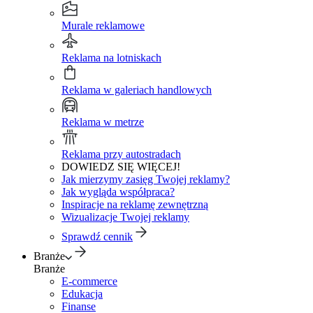
Murale reklamowe
Reklama na lotniskach
Reklama w galeriach handlowych
Reklama w metrze
Reklama przy autostradach
DOWIEDZ SIĘ WIĘCEJ!
Jak mierzymy zasięg Twojej reklamy?
Jak wygląda współpraca?
Inspiracje na reklamę zewnętrzną
Wizualizacje Twojej reklamy
Sprawdź cennik
Branże
Branże
E-commerce
Edukacja
Finanse