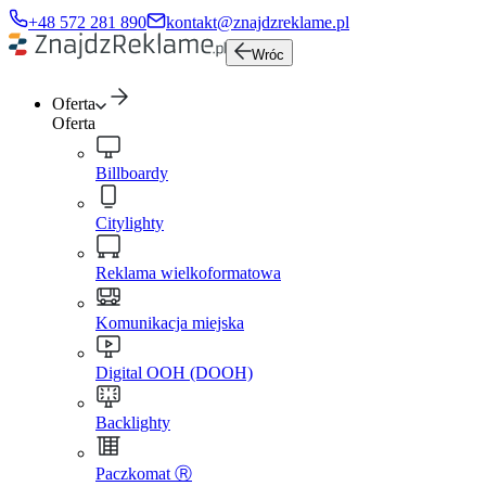
+48 572 281 890
kontakt@znajdzreklame.pl
Wróc
Oferta
Oferta
Billboardy
Citylighty
Reklama wielkoformatowa
Komunikacja miejska
Digital OOH (DOOH)
Backlighty
Paczkomat Ⓡ