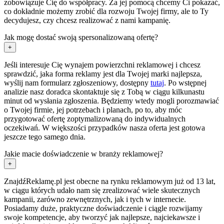
zobowiązuje Cię do współpracy. Za jej pomocą chcemy Ci pokazać,
co dokładnie możemy zrobić dla rozwoju Twojej firmy, ale to Ty
decydujesz, czy chcesz realizować z nami kampanię.
Jak mogę dostać swoją spersonalizowaną ofertę?
+
Jeśli interesuje Cię wynajem powierzchni reklamowej i chcesz
sprawdzić, jaka forma reklamy jest dla Twojej marki najlepsza,
wyślij nam formularz zgłoszeniowy, dostępny
tutaj
. Po wstępnej
analizie nasz doradca skontaktuje się z Tobą w ciągu kilkunastu
minut od wysłania zgłoszenia. Będziemy wtedy mogli porozmawiać
o Twojej firmie, jej potrzebach i planach, po to, aby móc
przygotować ofertę zoptymalizowaną do indywidualnych
oczekiwań. W większości przypadków nasza oferta jest gotowa
jeszcze tego samego dnia.
Jakie macie doświadczenie w branży reklamowej?
+
ZnajdźReklamę.pl jest obecne na rynku reklamowym już od 13 lat,
w ciągu których udało nam się zrealizować wiele skutecznych
kampanii, zarówno zewnętrznych, jak i tych w internecie.
Posiadamy duże, praktyczne doświadczenie i ciągle rozwijamy
swoje kompetencje, aby tworzyć jak najlepsze, najciekawsze i