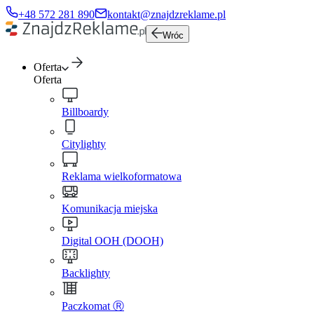
+48 572 281 890
kontakt@znajdzreklame.pl
Wróc
Oferta
Oferta
Billboardy
Citylighty
Reklama wielkoformatowa
Komunikacja miejska
Digital OOH (DOOH)
Backlighty
Paczkomat Ⓡ