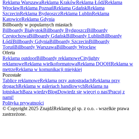
Reklama Warszawa
Reklama Kraków
Reklama Łódź
Reklama
Wrocław
Reklama Poznań
Reklama Gdańsk
Reklama
Szczecin
Reklama Bydgoszcz
Reklama Lublin
Reklama
Katowice
Reklama Gdynia
Billboardy w popularnych miastach
Billboardy Białystok
Billboardy Bydgoszcz
Billboardy
Częstochowa
Billboardy Gdańsk
Billboardy Lublin
Billboardy
Łódź
Billboardy Gdynia
Billboardy Szczecin
Billboardy
Toruń
Billboardy Warszawa
Billboardy Wrocław
Oferta
Reklama outdoor
Billboardy reklamowe
Citylighty
reklamowe
Reklama wielkoformatowa
Reklama DOOH
Reklama w
metrze
Reklama w komunikacji miejskiej
Pozostałe
Tablice reklamowe
Reklama przy autostradach
Reklama przy
drogach
Reklama w galeriach handlowych
Reklama na
lotniskach
Baza wiedzy
Blog
Dowiedz się więcej o nas!
Pracuj z
nami!
Polityka prywatności
© Copyright 2025 ZnajdźReklamę.pl sp. z o.o. - wszelkie prawa
zastrzeżone.