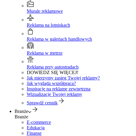
Murale reklamowe
Reklama na lotniskach
Reklama w galeriach handlowych
Reklama w metrze
Reklama przy autostradach
DOWIEDZ SIĘ WIĘCEJ!
Jak mierzymy zasięg Twojej reklamy?
Jak wygląda współpraca?
Inspiracje na reklamę zewnętrzną
Wizualizacje Twojej reklamy
Sprawdź cennik
Branże
Branże
E-commerce
Edukacja
Finanse