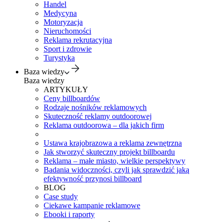
Handel
Medycyna
Motoryzacja
Nieruchomości
Reklama rekrutacyjna
Sport i zdrowie
Turystyka
Baza wiedzy
Baza wiedzy
ARTYKUŁY
Ceny billboardów
Rodzaje nośników reklamowych
Skuteczność reklamy outdoorowej
Reklama outdoorowa – dla jakich firm
Ustawa krajobrazowa a reklama zewnętrzna
Jak stworzyć skuteczny projekt billboardu
Reklama – małe miasto, wielkie perspektywy
Badania widoczności, czyli jak sprawdzić jaką
efektywność przynosi billboard
BLOG
Case study
Ciekawe kampanie reklamowe
Ebooki i raporty