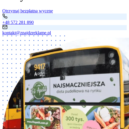
Otrzymaj bezpłatną wycenę
+48 572 281 890
kontakt@znajdzreklame.pl