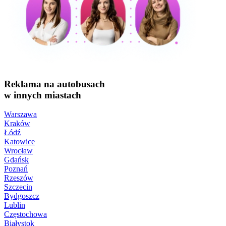
Reklama na autobusach
w innych miastach
Warszawa
Kraków
Łódź
Katowice
Wrocław
Gdańsk
Poznań
Rzeszów
Szczecin
Bydgoszcz
Lublin
Częstochowa
Białystok