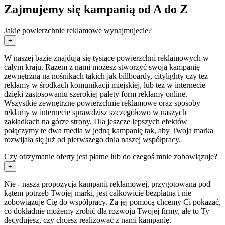
Zajmujemy się kampanią od A do Z
Jakie powierzchnie reklamowe wynajmujecie?
+
W naszej bazie znajdują się tysiące powierzchni reklamowych w
całym kraju. Razem z nami możesz stworzyć swoją kampanię
zewnętrzną na nośnikach takich jak billboardy, citylighty czy też
reklamy w środkach komunikacji miejskiej, lub też w internecie
dzięki zastosowaniu szerokiej palety form reklamy online.
Wszystkie zewnętrzne powierzchnie reklamowe oraz sposoby
reklamy w internecie sprawdzisz szczegółowo w naszych
zakładkach na górze strony. Dla jeszcze lepszych efektów
połączymy te dwa media w jedną kampanię tak, aby Twoja marka
rozwijała się już od pierwszego dnia naszej współpracy.
Czy otrzymanie oferty jest płatne lub do czegoś mnie zobowiązuje?
+
Nie - nasza propozycja kampanii reklamowej, przygotowana pod
kątem potrzeb Twojej marki, jest całkowicie bezpłatna i nie
zobowiązuje Cię do współpracy. Za jej pomocą chcemy Ci pokazać,
co dokładnie możemy zrobić dla rozwoju Twojej firmy, ale to Ty
decydujesz, czy chcesz realizować z nami kampanię.