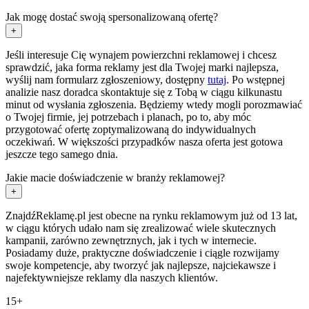
Jak mogę dostać swoją spersonalizowaną ofertę?
+
Jeśli interesuje Cię wynajem powierzchni reklamowej i chcesz
sprawdzić, jaka forma reklamy jest dla Twojej marki najlepsza,
wyślij nam formularz zgłoszeniowy, dostępny
tutaj
. Po wstępnej
analizie nasz doradca skontaktuje się z Tobą w ciągu kilkunastu
minut od wysłania zgłoszenia. Będziemy wtedy mogli porozmawiać
o Twojej firmie, jej potrzebach i planach, po to, aby móc
przygotować ofertę zoptymalizowaną do indywidualnych
oczekiwań. W większości przypadków nasza oferta jest gotowa
jeszcze tego samego dnia.
Jakie macie doświadczenie w branży reklamowej?
+
ZnajdźReklamę.pl jest obecne na rynku reklamowym już od 13 lat,
w ciągu których udało nam się zrealizować wiele skutecznych
kampanii, zarówno zewnętrznych, jak i tych w internecie.
Posiadamy duże, praktyczne doświadczenie i ciągle rozwijamy
swoje kompetencje, aby tworzyć jak najlepsze, najciekawsze i
najefektywniejsze reklamy dla naszych klientów.
15+