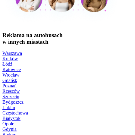
Reklama na autobusach
w innych miastach
Warszawa
Kraków
Łódź
Katowice
Wrocław
Gdańsk
Poznań
Rzeszów
Szczecin
Bydgoszcz
Lublin
Częstochowa
Białystok
Opole
Gdynia
Radom