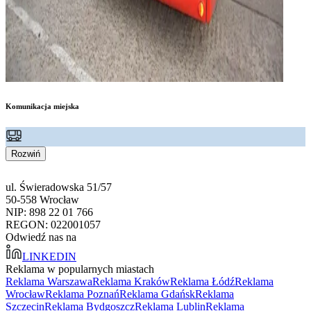
Komunikacja miejska
Rozwiń
ul. Świeradowska 51/57
50-558 Wrocław
NIP: 898 22 01 766
REGON: 022001057
Odwiedź nas na
LINKEDIN
Reklama w popularnych miastach
Reklama Warszawa
Reklama Kraków
Reklama Łódź
Reklama
Wrocław
Reklama Poznań
Reklama Gdańsk
Reklama
Szczecin
Reklama Bydgoszcz
Reklama Lublin
Reklama