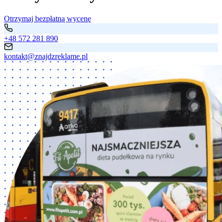
Otrzymaj bezpłatną wycenę
+48 572 281 890
kontakt@znajdzreklame.pl