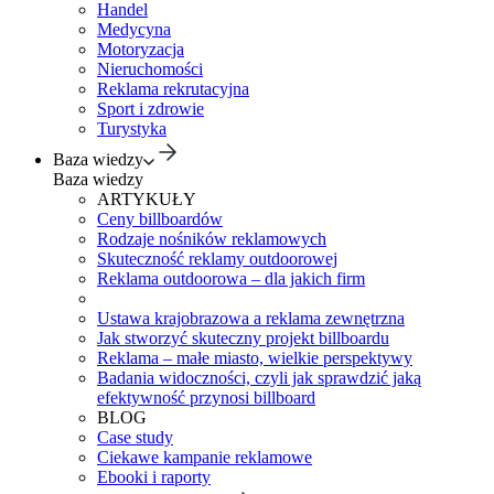
Handel
Medycyna
Motoryzacja
Nieruchomości
Reklama rekrutacyjna
Sport i zdrowie
Turystyka
Baza wiedzy
Baza wiedzy
ARTYKUŁY
Ceny billboardów
Rodzaje nośników reklamowych
Skuteczność reklamy outdoorowej
Reklama outdoorowa – dla jakich firm
Ustawa krajobrazowa a reklama zewnętrzna
Jak stworzyć skuteczny projekt billboardu
Reklama – małe miasto, wielkie perspektywy
Badania widoczności, czyli jak sprawdzić jaką
efektywność przynosi billboard
BLOG
Case study
Ciekawe kampanie reklamowe
Ebooki i raporty