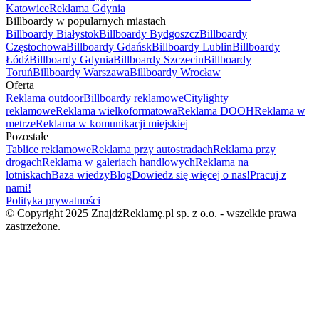
Katowice
Reklama Gdynia
Billboardy w popularnych miastach
Billboardy Białystok
Billboardy Bydgoszcz
Billboardy
Częstochowa
Billboardy Gdańsk
Billboardy Lublin
Billboardy
Łódź
Billboardy Gdynia
Billboardy Szczecin
Billboardy
Toruń
Billboardy Warszawa
Billboardy Wrocław
Oferta
Reklama outdoor
Billboardy reklamowe
Citylighty
reklamowe
Reklama wielkoformatowa
Reklama DOOH
Reklama w
metrze
Reklama w komunikacji miejskiej
Pozostałe
Tablice reklamowe
Reklama przy autostradach
Reklama przy
drogach
Reklama w galeriach handlowych
Reklama na
lotniskach
Baza wiedzy
Blog
Dowiedz się więcej o nas!
Pracuj z
nami!
Polityka prywatności
© Copyright 2025 ZnajdźReklamę.pl sp. z o.o. - wszelkie prawa
zastrzeżone.