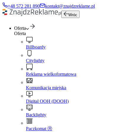
+48 572 281 890
kontakt@znajdzreklame.pl
Wróc
Oferta
Oferta
Billboardy
Citylighty
Reklama wielkoformatowa
Komunikacja miejska
Digital OOH (DOOH)
Backlighty
Paczkomat Ⓡ