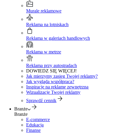
Murale reklamowe
Reklama na lotniskach
Reklama w galeriach handlowych
Reklama w metrze
Reklama przy autostradach
DOWIEDZ SIĘ WIĘCEJ!
Jak mierzymy zasięg Twojej reklamy?
Jak wygląda współpraca?
Inspiracje na reklamę zewnętrzną
Wizualizacje Twojej reklamy
Sprawdź cennik
Branże
Branże
E-commerce
Edukacja
Finanse