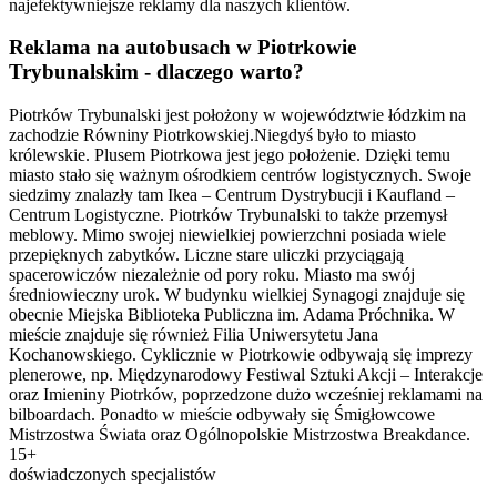
najefektywniejsze reklamy dla naszych klientów.
Reklama na autobusach w Piotrkowie
Trybunalskim - dlaczego warto?
Piotrków Trybunalski jest położony w województwie łódzkim na
zachodzie Równiny Piotrkowskiej.Niegdyś było to miasto
królewskie. Plusem Piotrkowa jest jego położenie. Dzięki temu
miasto stało się ważnym ośrodkiem centrów logistycznych. Swoje
siedzimy znalazły tam Ikea – Centrum Dystrybucji i Kaufland –
Centrum Logistyczne. Piotrków Trybunalski to także przemysł
meblowy. Mimo swojej niewielkiej powierzchni posiada wiele
przepięknych zabytków. Liczne stare uliczki przyciągają
spacerowiczów niezależnie od pory roku. Miasto ma swój
średniowieczny urok. W budynku wielkiej Synagogi znajduje się
obecnie Miejska Biblioteka Publiczna im. Adama Próchnika. W
mieście znajduje się również Filia Uniwersytetu Jana
Kochanowskiego. Cyklicznie w Piotrkowie odbywają się imprezy
plenerowe, np. Międzynarodowy Festiwal Sztuki Akcji – Interakcje
oraz Imieniny Piotrków, poprzedzone dużo wcześniej reklamami na
bilboardach. Ponadto w mieście odbywały się Śmigłowcowe
Mistrzostwa Świata oraz Ogólnopolskie Mistrzostwa Breakdance.
15+
doświadczonych specjalistów