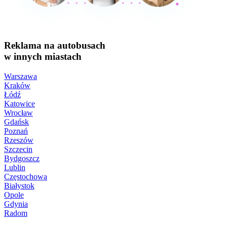
Reklama na autobusach
w innych miastach
Warszawa
Kraków
Łódź
Katowice
Wrocław
Gdańsk
Poznań
Rzeszów
Szczecin
Bydgoszcz
Lublin
Częstochowa
Białystok
Opole
Gdynia
Radom