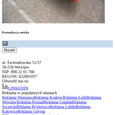
Komunikacja miejska
Rozwiń
ul. Świeradowska 51/57
50-558 Wrocław
NIP: 898 22 01 766
REGON: 022001057
Odwiedź nas na
LINKEDIN
Reklama w popularnych miastach
Reklama Warszawa
Reklama Kraków
Reklama Łódź
Reklama
Wrocław
Reklama Poznań
Reklama Gdańsk
Reklama
Szczecin
Reklama Bydgoszcz
Reklama Lublin
Reklama
Katowice
Reklama Gdynia