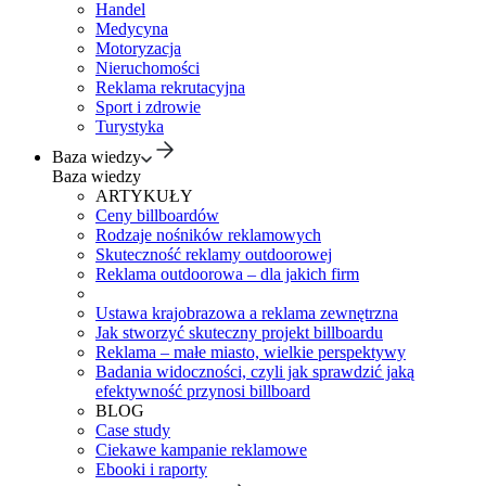
Handel
Medycyna
Motoryzacja
Nieruchomości
Reklama rekrutacyjna
Sport i zdrowie
Turystyka
Baza wiedzy
Baza wiedzy
ARTYKUŁY
Ceny billboardów
Rodzaje nośników reklamowych
Skuteczność reklamy outdoorowej
Reklama outdoorowa – dla jakich firm
Ustawa krajobrazowa a reklama zewnętrzna
Jak stworzyć skuteczny projekt billboardu
Reklama – małe miasto, wielkie perspektywy
Badania widoczności, czyli jak sprawdzić jaką
efektywność przynosi billboard
BLOG
Case study
Ciekawe kampanie reklamowe
Ebooki i raporty