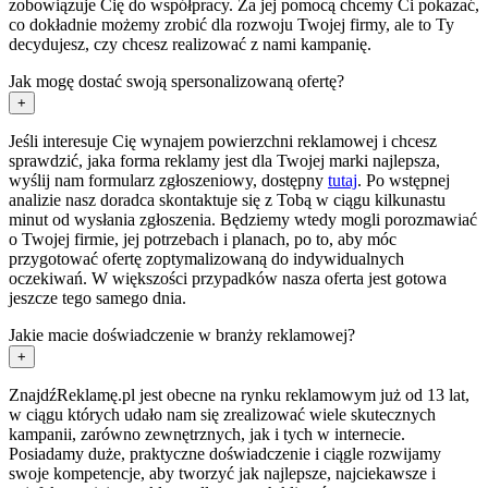
zobowiązuje Cię do współpracy. Za jej pomocą chcemy Ci pokazać,
co dokładnie możemy zrobić dla rozwoju Twojej firmy, ale to Ty
decydujesz, czy chcesz realizować z nami kampanię.
Jak mogę dostać swoją spersonalizowaną ofertę?
+
Jeśli interesuje Cię wynajem powierzchni reklamowej i chcesz
sprawdzić, jaka forma reklamy jest dla Twojej marki najlepsza,
wyślij nam formularz zgłoszeniowy, dostępny
tutaj
. Po wstępnej
analizie nasz doradca skontaktuje się z Tobą w ciągu kilkunastu
minut od wysłania zgłoszenia. Będziemy wtedy mogli porozmawiać
o Twojej firmie, jej potrzebach i planach, po to, aby móc
przygotować ofertę zoptymalizowaną do indywidualnych
oczekiwań. W większości przypadków nasza oferta jest gotowa
jeszcze tego samego dnia.
Jakie macie doświadczenie w branży reklamowej?
+
ZnajdźReklamę.pl jest obecne na rynku reklamowym już od 13 lat,
w ciągu których udało nam się zrealizować wiele skutecznych
kampanii, zarówno zewnętrznych, jak i tych w internecie.
Posiadamy duże, praktyczne doświadczenie i ciągle rozwijamy
swoje kompetencje, aby tworzyć jak najlepsze, najciekawsze i