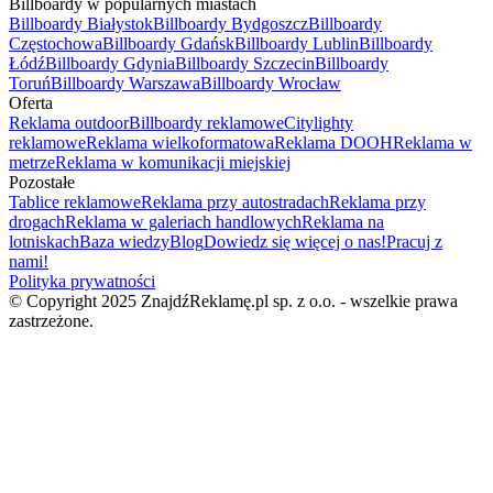
Billboardy w popularnych miastach
Billboardy Białystok
Billboardy Bydgoszcz
Billboardy
Częstochowa
Billboardy Gdańsk
Billboardy Lublin
Billboardy
Łódź
Billboardy Gdynia
Billboardy Szczecin
Billboardy
Toruń
Billboardy Warszawa
Billboardy Wrocław
Oferta
Reklama outdoor
Billboardy reklamowe
Citylighty
reklamowe
Reklama wielkoformatowa
Reklama DOOH
Reklama w
metrze
Reklama w komunikacji miejskiej
Pozostałe
Tablice reklamowe
Reklama przy autostradach
Reklama przy
drogach
Reklama w galeriach handlowych
Reklama na
lotniskach
Baza wiedzy
Blog
Dowiedz się więcej o nas!
Pracuj z
nami!
Polityka prywatności
© Copyright 2025 ZnajdźReklamę.pl sp. z o.o. - wszelkie prawa
zastrzeżone.