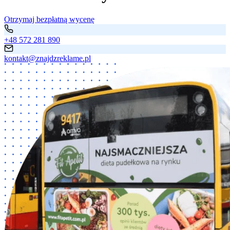
Otrzymaj bezpłatną wycenę
+48 572 281 890
kontakt@znajdzreklame.pl