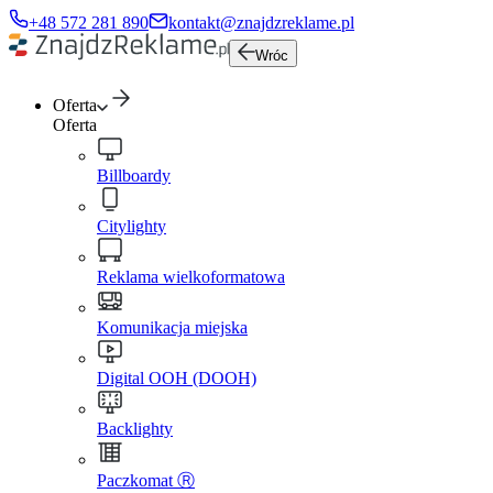
+48 572 281 890
kontakt@znajdzreklame.pl
Wróc
Oferta
Oferta
Billboardy
Citylighty
Reklama wielkoformatowa
Komunikacja miejska
Digital OOH (DOOH)
Backlighty
Paczkomat Ⓡ