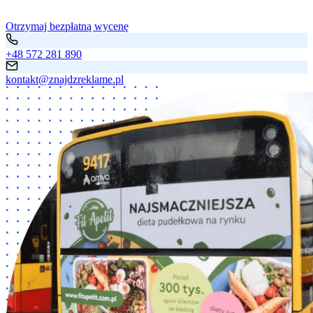
Otrzymaj bezpłatną wycenę
+48 572 281 890
kontakt@znajdzreklame.pl