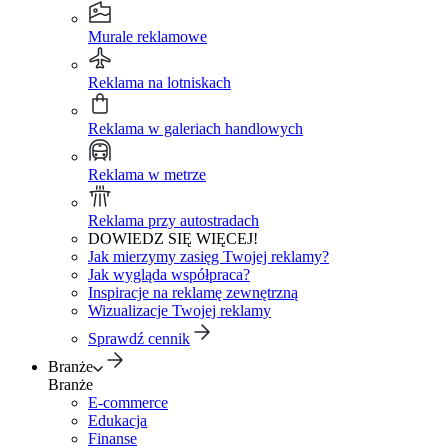
Murale reklamowe
Reklama na lotniskach
Reklama w galeriach handlowych
Reklama w metrze
Reklama przy autostradach
DOWIEDZ SIĘ WIĘCEJ!
Jak mierzymy zasięg Twojej reklamy?
Jak wygląda współpraca?
Inspiracje na reklamę zewnętrzną
Wizualizacje Twojej reklamy
Sprawdź cennik
Branże
Branże
E-commerce
Edukacja
Finanse