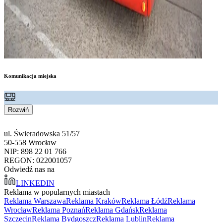
Komunikacja miejska
Rozwiń
ul. Świeradowska 51/57
50-558 Wrocław
NIP: 898 22 01 766
REGON: 022001057
Odwiedź nas na
LINKEDIN
Reklama w popularnych miastach
Reklama Warszawa
Reklama Kraków
Reklama Łódź
Reklama
Wrocław
Reklama Poznań
Reklama Gdańsk
Reklama
Szczecin
Reklama Bydgoszcz
Reklama Lublin
Reklama