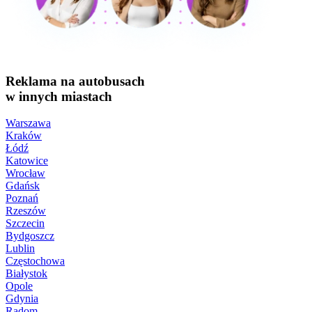
Reklama na autobusach
w innych miastach
Warszawa
Kraków
Łódź
Katowice
Wrocław
Gdańsk
Poznań
Rzeszów
Szczecin
Bydgoszcz
Lublin
Częstochowa
Białystok
Opole
Gdynia
Radom