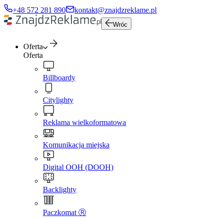
+48 572 281 890
kontakt@znajdzreklame.pl
Wróc
Oferta
Oferta
Billboardy
Citylighty
Reklama wielkoformatowa
Komunikacja miejska
Digital OOH (DOOH)
Backlighty
Paczkomat Ⓡ