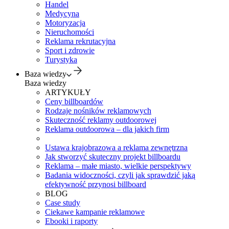
Handel
Medycyna
Motoryzacja
Nieruchomości
Reklama rekrutacyjna
Sport i zdrowie
Turystyka
Baza wiedzy
Baza wiedzy
ARTYKUŁY
Ceny billboardów
Rodzaje nośników reklamowych
Skuteczność reklamy outdoorowej
Reklama outdoorowa – dla jakich firm
Ustawa krajobrazowa a reklama zewnętrzna
Jak stworzyć skuteczny projekt billboardu
Reklama – małe miasto, wielkie perspektywy
Badania widoczności, czyli jak sprawdzić jaką
efektywność przynosi billboard
BLOG
Case study
Ciekawe kampanie reklamowe
Ebooki i raporty