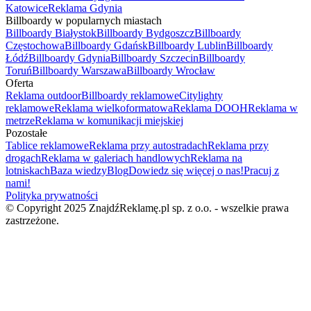
Katowice
Reklama Gdynia
Billboardy w popularnych miastach
Billboardy Białystok
Billboardy Bydgoszcz
Billboardy
Częstochowa
Billboardy Gdańsk
Billboardy Lublin
Billboardy
Łódź
Billboardy Gdynia
Billboardy Szczecin
Billboardy
Toruń
Billboardy Warszawa
Billboardy Wrocław
Oferta
Reklama outdoor
Billboardy reklamowe
Citylighty
reklamowe
Reklama wielkoformatowa
Reklama DOOH
Reklama w
metrze
Reklama w komunikacji miejskiej
Pozostałe
Tablice reklamowe
Reklama przy autostradach
Reklama przy
drogach
Reklama w galeriach handlowych
Reklama na
lotniskach
Baza wiedzy
Blog
Dowiedz się więcej o nas!
Pracuj z
nami!
Polityka prywatności
© Copyright 2025 ZnajdźReklamę.pl sp. z o.o. - wszelkie prawa
zastrzeżone.