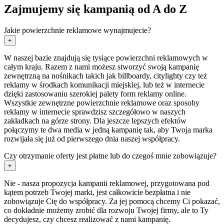
Zajmujemy się kampanią od A do Z
Jakie powierzchnie reklamowe wynajmujecie?
+
W naszej bazie znajdują się tysiące powierzchni reklamowych w
całym kraju. Razem z nami możesz stworzyć swoją kampanię
zewnętrzną na nośnikach takich jak billboardy, citylighty czy też
reklamy w środkach komunikacji miejskiej, lub też w internecie
dzięki zastosowaniu szerokiej palety form reklamy online.
Wszystkie zewnętrzne powierzchnie reklamowe oraz sposoby
reklamy w internecie sprawdzisz szczegółowo w naszych
zakładkach na górze strony. Dla jeszcze lepszych efektów
połączymy te dwa media w jedną kampanię tak, aby Twoja marka
rozwijała się już od pierwszego dnia naszej współpracy.
Czy otrzymanie oferty jest płatne lub do czegoś mnie zobowiązuje?
+
Nie - nasza propozycja kampanii reklamowej, przygotowana pod
kątem potrzeb Twojej marki, jest całkowicie bezpłatna i nie
zobowiązuje Cię do współpracy. Za jej pomocą chcemy Ci pokazać,
co dokładnie możemy zrobić dla rozwoju Twojej firmy, ale to Ty
decydujesz, czy chcesz realizować z nami kampanię.