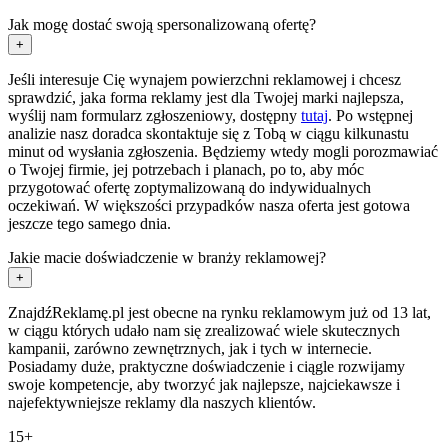
Jak mogę dostać swoją spersonalizowaną ofertę?
+
Jeśli interesuje Cię wynajem powierzchni reklamowej i chcesz
sprawdzić, jaka forma reklamy jest dla Twojej marki najlepsza,
wyślij nam formularz zgłoszeniowy, dostępny
tutaj
. Po wstępnej
analizie nasz doradca skontaktuje się z Tobą w ciągu kilkunastu
minut od wysłania zgłoszenia. Będziemy wtedy mogli porozmawiać
o Twojej firmie, jej potrzebach i planach, po to, aby móc
przygotować ofertę zoptymalizowaną do indywidualnych
oczekiwań. W większości przypadków nasza oferta jest gotowa
jeszcze tego samego dnia.
Jakie macie doświadczenie w branży reklamowej?
+
ZnajdźReklamę.pl jest obecne na rynku reklamowym już od 13 lat,
w ciągu których udało nam się zrealizować wiele skutecznych
kampanii, zarówno zewnętrznych, jak i tych w internecie.
Posiadamy duże, praktyczne doświadczenie i ciągle rozwijamy
swoje kompetencje, aby tworzyć jak najlepsze, najciekawsze i
najefektywniejsze reklamy dla naszych klientów.
15+