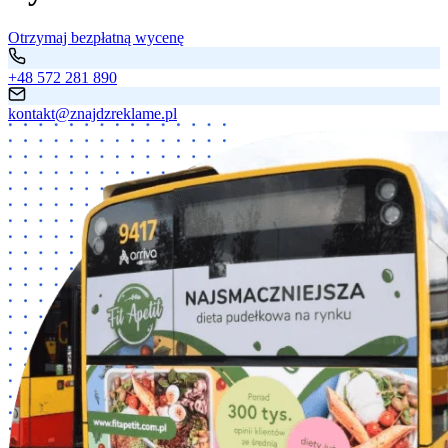
Otrzymaj bezpłatną wycenę
+48 572 281 890
kontakt@znajdzreklame.pl