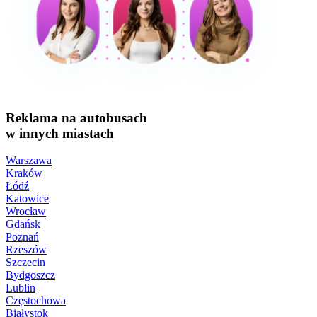
Reklama na autobusach
w innych miastach
Warszawa
Kraków
Łódź
Katowice
Wrocław
Gdańsk
Poznań
Rzeszów
Szczecin
Bydgoszcz
Lublin
Częstochowa
Białystok