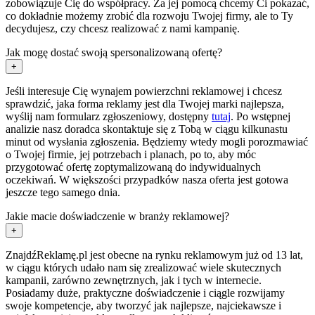
zobowiązuje Cię do współpracy. Za jej pomocą chcemy Ci pokazać,
co dokładnie możemy zrobić dla rozwoju Twojej firmy, ale to Ty
decydujesz, czy chcesz realizować z nami kampanię.
Jak mogę dostać swoją spersonalizowaną ofertę?
+
Jeśli interesuje Cię wynajem powierzchni reklamowej i chcesz
sprawdzić, jaka forma reklamy jest dla Twojej marki najlepsza,
wyślij nam formularz zgłoszeniowy, dostępny
tutaj
. Po wstępnej
analizie nasz doradca skontaktuje się z Tobą w ciągu kilkunastu
minut od wysłania zgłoszenia. Będziemy wtedy mogli porozmawiać
o Twojej firmie, jej potrzebach i planach, po to, aby móc
przygotować ofertę zoptymalizowaną do indywidualnych
oczekiwań. W większości przypadków nasza oferta jest gotowa
jeszcze tego samego dnia.
Jakie macie doświadczenie w branży reklamowej?
+
ZnajdźReklamę.pl jest obecne na rynku reklamowym już od 13 lat,
w ciągu których udało nam się zrealizować wiele skutecznych
kampanii, zarówno zewnętrznych, jak i tych w internecie.
Posiadamy duże, praktyczne doświadczenie i ciągle rozwijamy
swoje kompetencje, aby tworzyć jak najlepsze, najciekawsze i