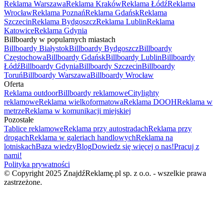
Reklama Warszawa
Reklama Kraków
Reklama Łódź
Reklama
Wrocław
Reklama Poznań
Reklama Gdańsk
Reklama
Szczecin
Reklama Bydgoszcz
Reklama Lublin
Reklama
Katowice
Reklama Gdynia
Billboardy w popularnych miastach
Billboardy Białystok
Billboardy Bydgoszcz
Billboardy
Częstochowa
Billboardy Gdańsk
Billboardy Lublin
Billboardy
Łódź
Billboardy Gdynia
Billboardy Szczecin
Billboardy
Toruń
Billboardy Warszawa
Billboardy Wrocław
Oferta
Reklama outdoor
Billboardy reklamowe
Citylighty
reklamowe
Reklama wielkoformatowa
Reklama DOOH
Reklama w
metrze
Reklama w komunikacji miejskiej
Pozostałe
Tablice reklamowe
Reklama przy autostradach
Reklama przy
drogach
Reklama w galeriach handlowych
Reklama na
lotniskach
Baza wiedzy
Blog
Dowiedz się więcej o nas!
Pracuj z
nami!
Polityka prywatności
© Copyright 2025 ZnajdźReklamę.pl sp. z o.o. - wszelkie prawa
zastrzeżone.