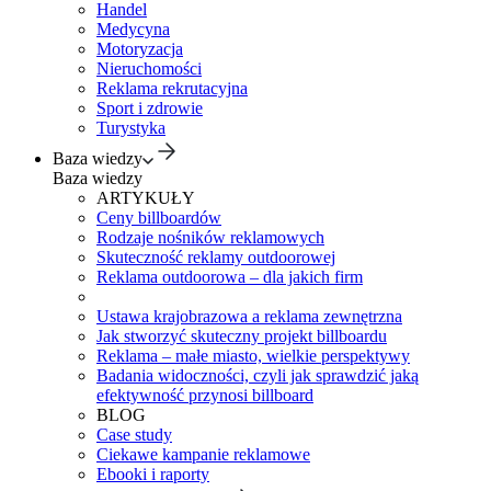
Handel
Medycyna
Motoryzacja
Nieruchomości
Reklama rekrutacyjna
Sport i zdrowie
Turystyka
Baza wiedzy
Baza wiedzy
ARTYKUŁY
Ceny billboardów
Rodzaje nośników reklamowych
Skuteczność reklamy outdoorowej
Reklama outdoorowa – dla jakich firm
Ustawa krajobrazowa a reklama zewnętrzna
Jak stworzyć skuteczny projekt billboardu
Reklama – małe miasto, wielkie perspektywy
Badania widoczności, czyli jak sprawdzić jaką
efektywność przynosi billboard
BLOG
Case study
Ciekawe kampanie reklamowe
Ebooki i raporty