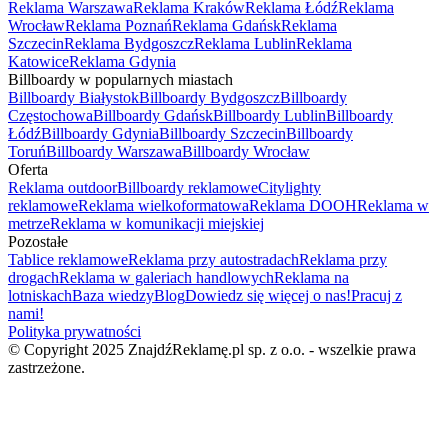
Reklama Warszawa
Reklama Kraków
Reklama Łódź
Reklama
Wrocław
Reklama Poznań
Reklama Gdańsk
Reklama
Szczecin
Reklama Bydgoszcz
Reklama Lublin
Reklama
Katowice
Reklama Gdynia
Billboardy w popularnych miastach
Billboardy Białystok
Billboardy Bydgoszcz
Billboardy
Częstochowa
Billboardy Gdańsk
Billboardy Lublin
Billboardy
Łódź
Billboardy Gdynia
Billboardy Szczecin
Billboardy
Toruń
Billboardy Warszawa
Billboardy Wrocław
Oferta
Reklama outdoor
Billboardy reklamowe
Citylighty
reklamowe
Reklama wielkoformatowa
Reklama DOOH
Reklama w
metrze
Reklama w komunikacji miejskiej
Pozostałe
Tablice reklamowe
Reklama przy autostradach
Reklama przy
drogach
Reklama w galeriach handlowych
Reklama na
lotniskach
Baza wiedzy
Blog
Dowiedz się więcej o nas!
Pracuj z
nami!
Polityka prywatności
© Copyright 2025 ZnajdźReklamę.pl sp. z o.o. - wszelkie prawa
zastrzeżone.