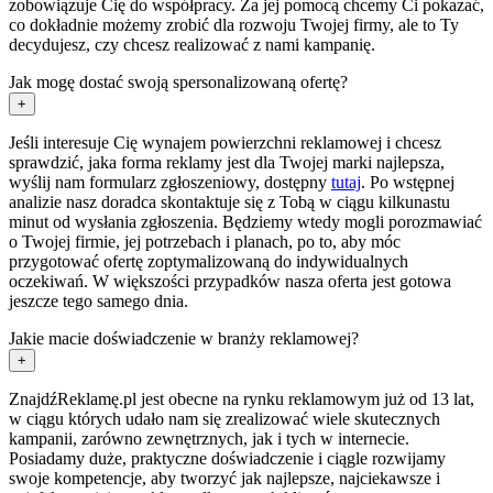
zobowiązuje Cię do współpracy. Za jej pomocą chcemy Ci pokazać,
co dokładnie możemy zrobić dla rozwoju Twojej firmy, ale to Ty
decydujesz, czy chcesz realizować z nami kampanię.
Jak mogę dostać swoją spersonalizowaną ofertę?
+
Jeśli interesuje Cię wynajem powierzchni reklamowej i chcesz
sprawdzić, jaka forma reklamy jest dla Twojej marki najlepsza,
wyślij nam formularz zgłoszeniowy, dostępny
tutaj
. Po wstępnej
analizie nasz doradca skontaktuje się z Tobą w ciągu kilkunastu
minut od wysłania zgłoszenia. Będziemy wtedy mogli porozmawiać
o Twojej firmie, jej potrzebach i planach, po to, aby móc
przygotować ofertę zoptymalizowaną do indywidualnych
oczekiwań. W większości przypadków nasza oferta jest gotowa
jeszcze tego samego dnia.
Jakie macie doświadczenie w branży reklamowej?
+
ZnajdźReklamę.pl jest obecne na rynku reklamowym już od 13 lat,
w ciągu których udało nam się zrealizować wiele skutecznych
kampanii, zarówno zewnętrznych, jak i tych w internecie.
Posiadamy duże, praktyczne doświadczenie i ciągle rozwijamy
swoje kompetencje, aby tworzyć jak najlepsze, najciekawsze i