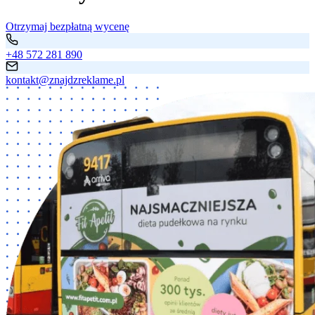
Otrzymaj bezpłatną wycenę
+48 572 281 890
kontakt@znajdzreklame.pl