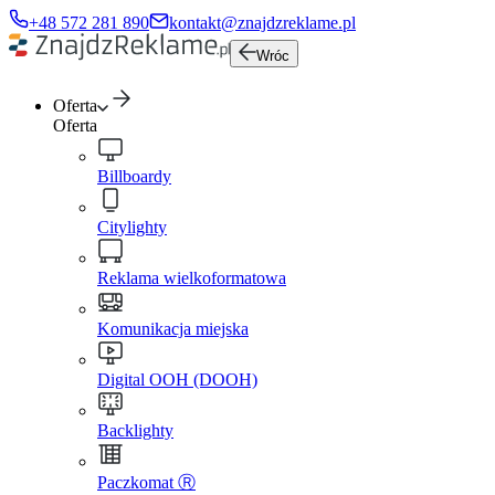
+48 572 281 890
kontakt@znajdzreklame.pl
Wróc
Oferta
Oferta
Billboardy
Citylighty
Reklama wielkoformatowa
Komunikacja miejska
Digital OOH (DOOH)
Backlighty
Paczkomat Ⓡ