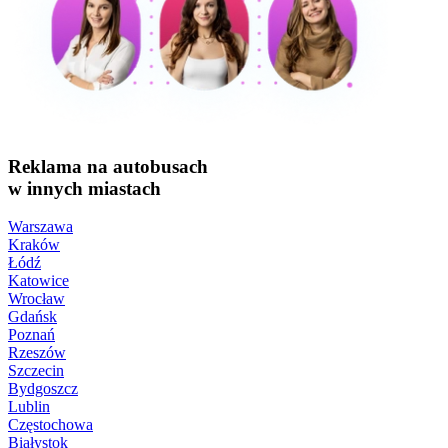
Reklama na autobusach
w innych miastach
Warszawa
Kraków
Łódź
Katowice
Wrocław
Gdańsk
Poznań
Rzeszów
Szczecin
Bydgoszcz
Lublin
Częstochowa
Białystok