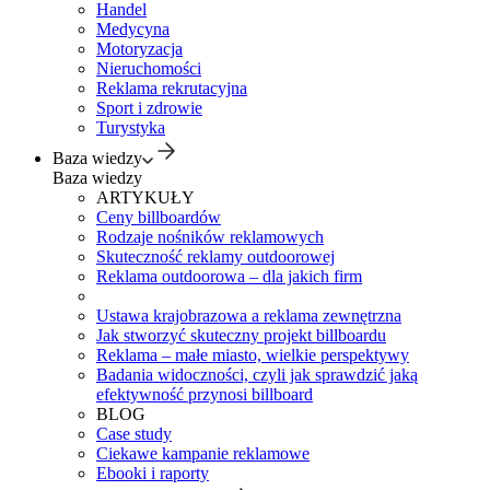
Handel
Medycyna
Motoryzacja
Nieruchomości
Reklama rekrutacyjna
Sport i zdrowie
Turystyka
Baza wiedzy
Baza wiedzy
ARTYKUŁY
Ceny billboardów
Rodzaje nośników reklamowych
Skuteczność reklamy outdoorowej
Reklama outdoorowa – dla jakich firm
Ustawa krajobrazowa a reklama zewnętrzna
Jak stworzyć skuteczny projekt billboardu
Reklama – małe miasto, wielkie perspektywy
Badania widoczności, czyli jak sprawdzić jaką
efektywność przynosi billboard
BLOG
Case study
Ciekawe kampanie reklamowe
Ebooki i raporty