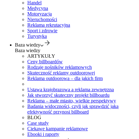
Handel
Medycyna
Motoryzacja
Nieruchomości
Reklama rekrutacyjna
Sport i zdrowie
Turystyka
Baza wiedzy
Baza wiedzy
ARTYKUŁY
Ceny billboardów
Rodzaje nośników reklamowych
Skuteczność reklamy outdoorowej
Reklama outdoorowa – dla jakich firm
Ustawa krajobrazowa a reklama zewnętrzna
Jak stworzyć skuteczny projekt billboardu
Reklama – małe miasto, wielkie perspektywy
Badania widoczności, czyli jak sprawdzić jaką
efektywność przynosi billboard
BLOG
Case study
Ciekawe kampanie reklamowe
Ebooki i raporty