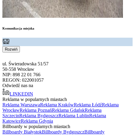
Komunikacja miejska
Rozwiń
ul. Świeradowska 51/57
50-558 Wrocław
NIP: 898 22 01 766
REGON: 022001057
Odwiedź nas na
LINKEDIN
Reklama w popularnych miastach
Reklama Warszawa
Reklama Kraków
Reklama Łódź
Reklama
Wrocław
Reklama Poznań
Reklama Gdańsk
Reklama
Szczecin
Reklama Bydgoszcz
Reklama Lublin
Reklama
Katowice
Reklama Gdynia
Billboardy w popularnych miastach
Billboardy Białystok
Billboardy Bydgoszcz
Billboardy