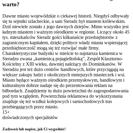
warto?
Dawne miasto wojewódzkie o ciekawej historii. Niegdyś odbywały
się tu sejmiki szlacheckie, a sam Sieradz był miastem królewskim.
Dziś niewiele zostało z jego dawnych dziejów. Mimo wszystko jest
ładnym miastem i ważnym ośrodkiem w regionie. Liczący około 45
tys. mieszkańców Sieradz gości kilkanaście przedsiębiorstw z
zagranicznym kapitałem, dzięki polityce władz miasta wspierającej
przedsiębiorczość mogą się też rozwijać małe firmy.
Charakterystyczne budynki w mieście to najstarsza kamienica w
Sieradzu zwana „kamienicą pojagiellońską”, Zespół Klasztorno-
Kościelny z XIII wieku, dawniej należący do Dominikanów. W
Sieradzu jest też dużo centrów handlowych, które przyciągają na
większe zakupy ludzi z okolicznych mniejszych miasteczek i wsi.
Miasto będące ważnym ośrodkiem przemysłowym, handlowym i
kulturalnym dobrze nadaje się do prezentowania reklam na
bilbordach. Znajdziemy tu dużo powierzchni do zagospodarowania
pod tym względem. Powierzchnia reklamowa do wykorzystania
znajduje się też wzdłuż kolejowych i samochodowych tras
przebiegających przez miasto.
15+
doświadczonych specjalistów
Zadzwoń lub napisz, jak Ci wygodnie!