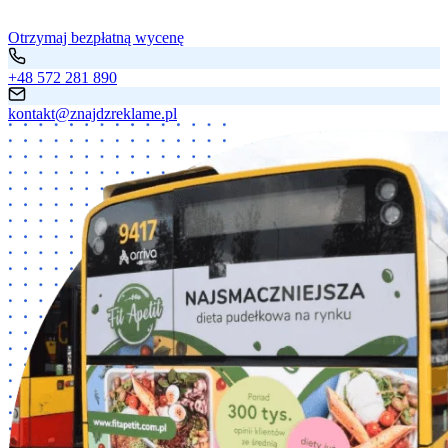
Otrzymaj bezpłatną wycenę
+48 572 281 890
kontakt@znajdzreklame.pl