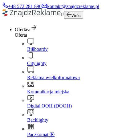
+48 572 281 890
kontakt@znajdzreklame.pl
Wróc
Oferta
Oferta
Billboardy
Citylighty
Reklama wielkoformatowa
Komunikacja miejska
Digital OOH (DOOH)
Backlighty
Paczkomat Ⓡ