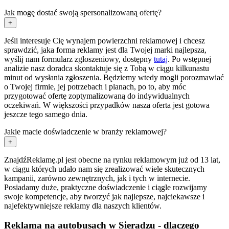
Jak mogę dostać swoją spersonalizowaną ofertę?
+
Jeśli interesuje Cię wynajem powierzchni reklamowej i chcesz
sprawdzić, jaka forma reklamy jest dla Twojej marki najlepsza,
wyślij nam formularz zgłoszeniowy, dostępny
tutaj
. Po wstępnej
analizie nasz doradca skontaktuje się z Tobą w ciągu kilkunastu
minut od wysłania zgłoszenia. Będziemy wtedy mogli porozmawiać
o Twojej firmie, jej potrzebach i planach, po to, aby móc
przygotować ofertę zoptymalizowaną do indywidualnych
oczekiwań. W większości przypadków nasza oferta jest gotowa
jeszcze tego samego dnia.
Jakie macie doświadczenie w branży reklamowej?
+
ZnajdźReklamę.pl jest obecne na rynku reklamowym już od 13 lat,
w ciągu których udało nam się zrealizować wiele skutecznych
kampanii, zarówno zewnętrznych, jak i tych w internecie.
Posiadamy duże, praktyczne doświadczenie i ciągle rozwijamy
swoje kompetencje, aby tworzyć jak najlepsze, najciekawsze i
najefektywniejsze reklamy dla naszych klientów.
Reklama na autobusach w Sieradzu - dlaczego