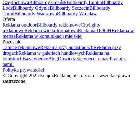
Częstochowa
Billboardy Gdańsk
Billboardy Lublin
Billboardy
Łódź
Billboardy Gdynia
Billboardy Szczecin
Billboardy
Toruń
Billboardy Warszawa
Billboardy Wrocław
Oferta
Reklama outdoor
Billboardy reklamowe
Citylighty
reklamowe
Reklama wielkoformatowa
Reklama DOOH
Reklama w
metrze
Reklama w komunikacji miejskiej
Pozostałe
Tablice reklamowe
Reklama przy autostradach
Reklama przy
drogach
Reklama w galeriach handlowych
Reklama na
lotniskach
Baza wiedzy
Blog
Dowiedz się więcej o nas!
Pracuj z
nami!
Polityka prywatności
© Copyright 2025 ZnajdźReklamę.pl sp. z o.o. - wszelkie prawa
zastrzeżone.