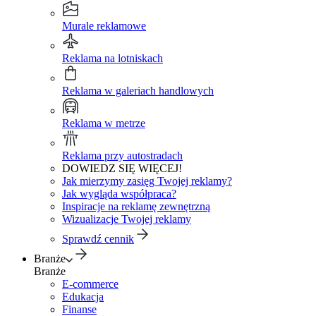
Murale reklamowe
Reklama na lotniskach
Reklama w galeriach handlowych
Reklama w metrze
Reklama przy autostradach
DOWIEDZ SIĘ WIĘCEJ!
Jak mierzymy zasięg Twojej reklamy?
Jak wygląda współpraca?
Inspiracje na reklamę zewnętrzną
Wizualizacje Twojej reklamy
Sprawdź cennik
Branże
Branże
E-commerce
Edukacja
Finanse