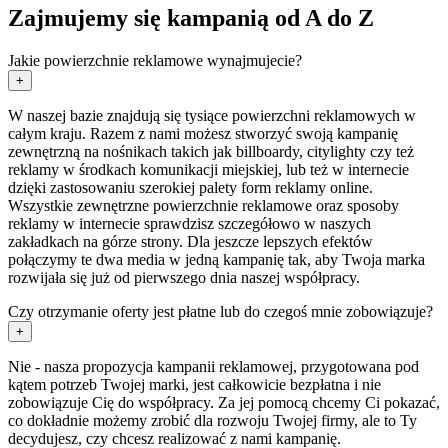
Zajmujemy się kampanią od A do Z
Jakie powierzchnie reklamowe wynajmujecie?
+
W naszej bazie znajdują się tysiące powierzchni reklamowych w
całym kraju. Razem z nami możesz stworzyć swoją kampanię
zewnętrzną na nośnikach takich jak billboardy, citylighty czy też
reklamy w środkach komunikacji miejskiej, lub też w internecie
dzięki zastosowaniu szerokiej palety form reklamy online.
Wszystkie zewnętrzne powierzchnie reklamowe oraz sposoby
reklamy w internecie sprawdzisz szczegółowo w naszych
zakładkach na górze strony. Dla jeszcze lepszych efektów
połączymy te dwa media w jedną kampanię tak, aby Twoja marka
rozwijała się już od pierwszego dnia naszej współpracy.
Czy otrzymanie oferty jest płatne lub do czegoś mnie zobowiązuje?
+
Nie - nasza propozycja kampanii reklamowej, przygotowana pod
kątem potrzeb Twojej marki, jest całkowicie bezpłatna i nie
zobowiązuje Cię do współpracy. Za jej pomocą chcemy Ci pokazać,
co dokładnie możemy zrobić dla rozwoju Twojej firmy, ale to Ty
decydujesz, czy chcesz realizować z nami kampanię.