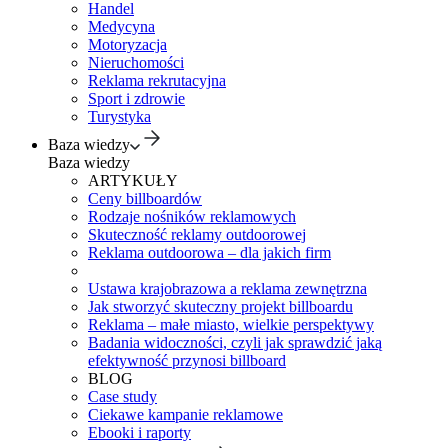
Handel
Medycyna
Motoryzacja
Nieruchomości
Reklama rekrutacyjna
Sport i zdrowie
Turystyka
Baza wiedzy
Baza wiedzy
ARTYKUŁY
Ceny billboardów
Rodzaje nośników reklamowych
Skuteczność reklamy outdoorowej
Reklama outdoorowa – dla jakich firm
Ustawa krajobrazowa a reklama zewnętrzna
Jak stworzyć skuteczny projekt billboardu
Reklama – małe miasto, wielkie perspektywy
Badania widoczności, czyli jak sprawdzić jaką
efektywność przynosi billboard
BLOG
Case study
Ciekawe kampanie reklamowe
Ebooki i raporty