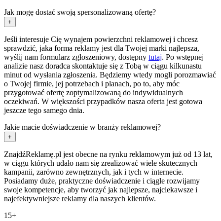
Jak mogę dostać swoją spersonalizowaną ofertę?
+
Jeśli interesuje Cię wynajem powierzchni reklamowej i chcesz
sprawdzić, jaka forma reklamy jest dla Twojej marki najlepsza,
wyślij nam formularz zgłoszeniowy, dostępny
tutaj
. Po wstępnej
analizie nasz doradca skontaktuje się z Tobą w ciągu kilkunastu
minut od wysłania zgłoszenia. Będziemy wtedy mogli porozmawiać
o Twojej firmie, jej potrzebach i planach, po to, aby móc
przygotować ofertę zoptymalizowaną do indywidualnych
oczekiwań. W większości przypadków nasza oferta jest gotowa
jeszcze tego samego dnia.
Jakie macie doświadczenie w branży reklamowej?
+
ZnajdźReklamę.pl jest obecne na rynku reklamowym już od 13 lat,
w ciągu których udało nam się zrealizować wiele skutecznych
kampanii, zarówno zewnętrznych, jak i tych w internecie.
Posiadamy duże, praktyczne doświadczenie i ciągle rozwijamy
swoje kompetencje, aby tworzyć jak najlepsze, najciekawsze i
najefektywniejsze reklamy dla naszych klientów.
15+