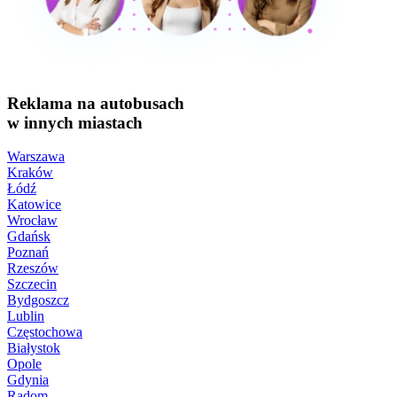
Reklama na autobusach
w innych miastach
Warszawa
Kraków
Łódź
Katowice
Wrocław
Gdańsk
Poznań
Rzeszów
Szczecin
Bydgoszcz
Lublin
Częstochowa
Białystok
Opole
Gdynia
Radom