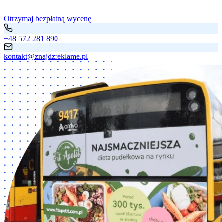
Otrzymaj bezpłatną wycenę
+48 572 281 890
kontakt@znajdzreklame.pl