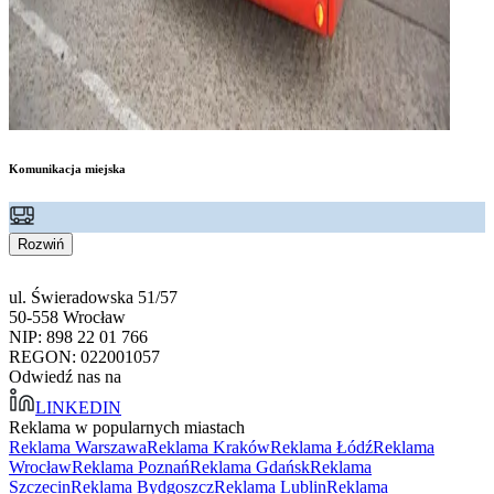
Komunikacja miejska
Rozwiń
ul. Świeradowska 51/57
50-558 Wrocław
NIP: 898 22 01 766
REGON: 022001057
Odwiedź nas na
LINKEDIN
Reklama w popularnych miastach
Reklama Warszawa
Reklama Kraków
Reklama Łódź
Reklama
Wrocław
Reklama Poznań
Reklama Gdańsk
Reklama
Szczecin
Reklama Bydgoszcz
Reklama Lublin
Reklama