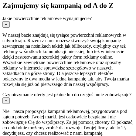
Zajmujemy się kampanią od A do Z
Jakie powierzchnie reklamowe wynajmujecie?
+
W naszej bazie znajdują się tysiące powierzchni reklamowych w
całym kraju. Razem z nami możesz stworzyć swoją kampanię
zewnętrzną na nośnikach takich jak billboardy, citylighty czy też
reklamy w środkach komunikacji miejskiej, lub też w internecie
dzięki zastosowaniu szerokiej palety form reklamy online.
Wszystkie zewnętrzne powierzchnie reklamowe oraz sposoby
reklamy w internecie sprawdzisz szczegółowo w naszych
zakładkach na górze strony. Dla jeszcze lepszych efektów
połączymy te dwa media w jedną kampanię tak, aby Twoja marka
rozwijała się już od pierwszego dnia naszej współpracy.
Czy otrzymanie oferty jest płatne lub do czegoś mnie zobowiązuje?
+
Nie - nasza propozycja kampanii reklamowej, przygotowana pod
kątem potrzeb Twojej marki, jest całkowicie bezpłatna i nie
zobowiązuje Cię do współpracy. Za jej pomocą chcemy Ci pokazać,
co dokładnie możemy zrobić dla rozwoju Twojej firmy, ale to Ty
decydujesz, czy chcesz realizować z nami kampanię.