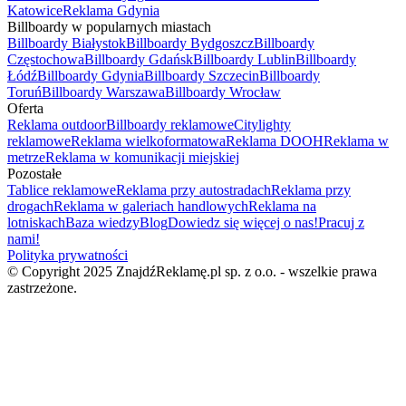
Katowice
Reklama Gdynia
Billboardy w popularnych miastach
Billboardy Białystok
Billboardy Bydgoszcz
Billboardy
Częstochowa
Billboardy Gdańsk
Billboardy Lublin
Billboardy
Łódź
Billboardy Gdynia
Billboardy Szczecin
Billboardy
Toruń
Billboardy Warszawa
Billboardy Wrocław
Oferta
Reklama outdoor
Billboardy reklamowe
Citylighty
reklamowe
Reklama wielkoformatowa
Reklama DOOH
Reklama w
metrze
Reklama w komunikacji miejskiej
Pozostałe
Tablice reklamowe
Reklama przy autostradach
Reklama przy
drogach
Reklama w galeriach handlowych
Reklama na
lotniskach
Baza wiedzy
Blog
Dowiedz się więcej o nas!
Pracuj z
nami!
Polityka prywatności
© Copyright 2025 ZnajdźReklamę.pl sp. z o.o. - wszelkie prawa
zastrzeżone.