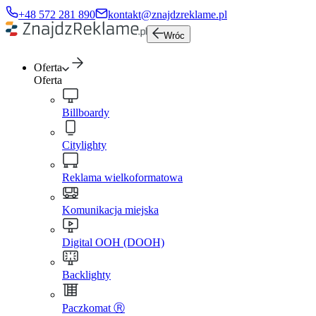
+48 572 281 890
kontakt@znajdzreklame.pl
Wróc
Oferta
Oferta
Billboardy
Citylighty
Reklama wielkoformatowa
Komunikacja miejska
Digital OOH (DOOH)
Backlighty
Paczkomat Ⓡ