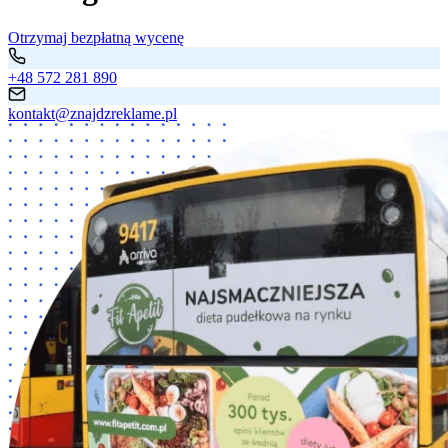
Otrzymaj bezpłatną wycenę
+48 572 281 890
kontakt@znajdzreklame.pl