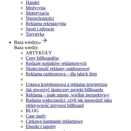
Handel
Medycyna
Motoryzacja
Nieruchomości
Reklama rekrutacyjna
Sport i zdrowie
Turystyka
Baza wiedzy
Baza wiedzy
ARTYKUŁY
Ceny billboardów
Rodzaje nośników reklamowych
Skuteczność reklamy outdoorowej
Reklama outdoorowa – dla jakich firm
Ustawa krajobrazowa a reklama zewnętrzna
Jak stworzyć skuteczny projekt billboardu
Reklama – małe miasto, wielkie perspektywy
Badania widoczności, czyli jak sprawdzić jaką
efektywność przynosi billboard
BLOG
Case study
Ciekawe kampanie reklamowe
Ebooki i raporty