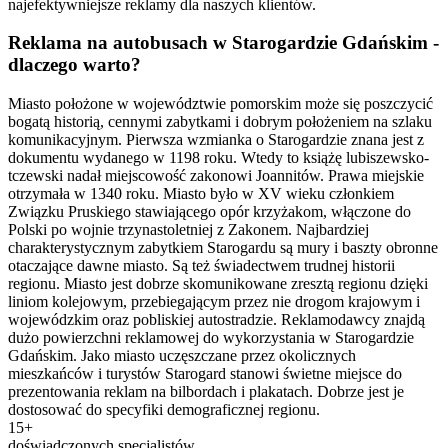
najefektywniejsze reklamy dla naszych klientów.
Reklama na autobusach w Starogardzie Gdańskim -
dlaczego warto?
Miasto położone w województwie pomorskim może się poszczycić
bogatą historią, cennymi zabytkami i dobrym położeniem na szlaku
komunikacyjnym. Pierwsza wzmianka o Starogardzie znana jest z
dokumentu wydanego w 1198 roku. Wtedy to książę lubiszewsko-
tczewski nadał miejscowość zakonowi Joannitów. Prawa miejskie
otrzymała w 1340 roku. Miasto było w XV wieku członkiem
Związku Pruskiego stawiającego opór krzyżakom, włączone do
Polski po wojnie trzynastoletniej z Zakonem. Najbardziej
charakterystycznym zabytkiem Starogardu są mury i baszty obronne
otaczające dawne miasto. Są też świadectwem trudnej historii
regionu. Miasto jest dobrze skomunikowane zresztą regionu dzięki
liniom kolejowym, przebiegającym przez nie drogom krajowym i
wojewódzkim oraz pobliskiej autostradzie. Reklamodawcy znajdą
dużo powierzchni reklamowej do wykorzystania w Starogardzie
Gdańskim. Jako miasto uczęszczane przez okolicznych
mieszkańców i turystów Starogard stanowi świetne miejsce do
prezentowania reklam na bilbordach i plakatach. Dobrze jest je
dostosować do specyfiki demograficznej regionu.
15+
doświadczonych specjalistów