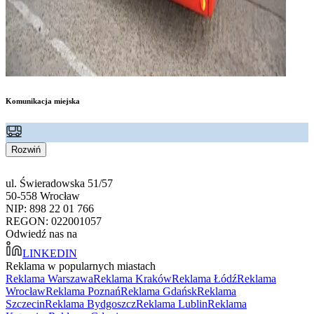
Komunikacja miejska
Rozwiń
ul. Świeradowska 51/57
50-558 Wrocław
NIP: 898 22 01 766
REGON: 022001057
Odwiedź nas na
LINKEDIN
Reklama w popularnych miastach
Reklama Warszawa
Reklama Kraków
Reklama Łódź
Reklama
Wrocław
Reklama Poznań
Reklama Gdańsk
Reklama
Szczecin
Reklama Bydgoszcz
Reklama Lublin
Reklama