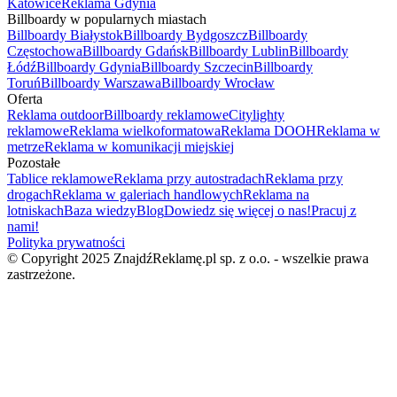
Katowice
Reklama Gdynia
Billboardy w popularnych miastach
Billboardy Białystok
Billboardy Bydgoszcz
Billboardy
Częstochowa
Billboardy Gdańsk
Billboardy Lublin
Billboardy
Łódź
Billboardy Gdynia
Billboardy Szczecin
Billboardy
Toruń
Billboardy Warszawa
Billboardy Wrocław
Oferta
Reklama outdoor
Billboardy reklamowe
Citylighty
reklamowe
Reklama wielkoformatowa
Reklama DOOH
Reklama w
metrze
Reklama w komunikacji miejskiej
Pozostałe
Tablice reklamowe
Reklama przy autostradach
Reklama przy
drogach
Reklama w galeriach handlowych
Reklama na
lotniskach
Baza wiedzy
Blog
Dowiedz się więcej o nas!
Pracuj z
nami!
Polityka prywatności
© Copyright 2025 ZnajdźReklamę.pl sp. z o.o. - wszelkie prawa
zastrzeżone.