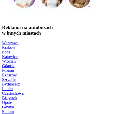
Reklama na autobusach
w innych miastach
Warszawa
Kraków
Łódź
Katowice
Wrocław
Gdańsk
Poznań
Rzeszów
Szczecin
Bydgoszcz
Lublin
Częstochowa
Białystok
Opole
Gdynia
Radom