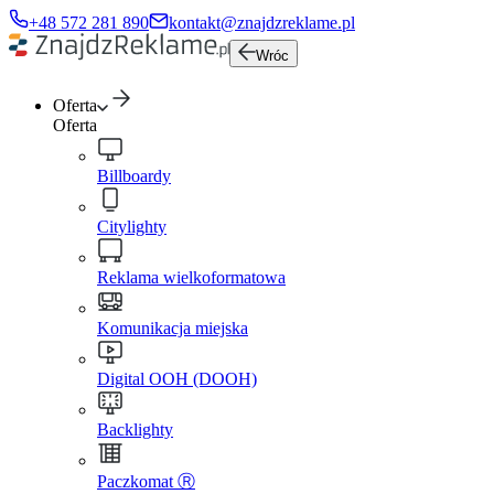
+48 572 281 890
kontakt@znajdzreklame.pl
Wróc
Oferta
Oferta
Billboardy
Citylighty
Reklama wielkoformatowa
Komunikacja miejska
Digital OOH (DOOH)
Backlighty
Paczkomat Ⓡ