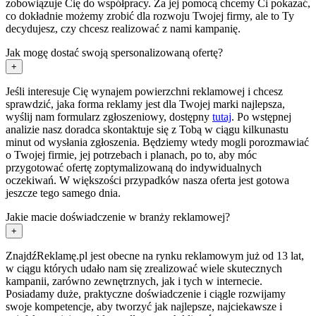
zobowiązuje Cię do współpracy. Za jej pomocą chcemy Ci pokazać,
co dokładnie możemy zrobić dla rozwoju Twojej firmy, ale to Ty
decydujesz, czy chcesz realizować z nami kampanię.
Jak mogę dostać swoją spersonalizowaną ofertę?
+
Jeśli interesuje Cię wynajem powierzchni reklamowej i chcesz
sprawdzić, jaka forma reklamy jest dla Twojej marki najlepsza,
wyślij nam formularz zgłoszeniowy, dostępny
tutaj
. Po wstępnej
analizie nasz doradca skontaktuje się z Tobą w ciągu kilkunastu
minut od wysłania zgłoszenia. Będziemy wtedy mogli porozmawiać
o Twojej firmie, jej potrzebach i planach, po to, aby móc
przygotować ofertę zoptymalizowaną do indywidualnych
oczekiwań. W większości przypadków nasza oferta jest gotowa
jeszcze tego samego dnia.
Jakie macie doświadczenie w branży reklamowej?
+
ZnajdźReklamę.pl jest obecne na rynku reklamowym już od 13 lat,
w ciągu których udało nam się zrealizować wiele skutecznych
kampanii, zarówno zewnętrznych, jak i tych w internecie.
Posiadamy duże, praktyczne doświadczenie i ciągle rozwijamy
swoje kompetencje, aby tworzyć jak najlepsze, najciekawsze i