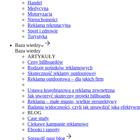
Handel
Medycyna
Motoryzacja
Nieruchomości
Reklama rekrutacyjna
Sport i zdrowie
Turystyka
Baza wiedzy
Baza wiedzy
ARTYKUŁY
Ceny billboardów
Rodzaje nośników reklamowych
Skuteczność reklamy outdoorowej
Reklama outdoorowa – dla jakich firm
Ustawa krajobrazowa a reklama zewnętrzna
Jak stworzyć skuteczny projekt billboardu
Reklama – małe miasto, wielkie perspektywy
Badania widoczności, czyli jak sprawdzić jaką efektywno
BLOG
Case study
Ciekawe kampanie reklamowe
Ebooki i raporty
Sprawdź nasz blog