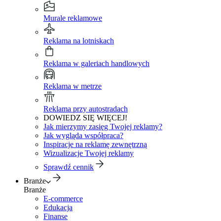
Murale reklamowe
Reklama na lotniskach
Reklama w galeriach handlowych
Reklama w metrze
Reklama przy autostradach
DOWIEDZ SIĘ WIĘCEJ!
Jak mierzymy zasięg Twojej reklamy?
Jak wygląda współpraca?
Inspiracje na reklamę zewnętrzną
Wizualizacje Twojej reklamy
Sprawdź cennik
Branże
Branże
E-commerce
Edukacja
Finanse