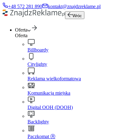
+48 572 281 890
kontakt@znajdzreklame.pl
Wróc
Oferta
Oferta
Billboardy
Citylighty
Reklama wielkoformatowa
Komunikacja miejska
Digital OOH (DOOH)
Backlighty
Paczkomat Ⓡ