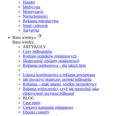
Handel
Medycyna
Motoryzacja
Nieruchomości
Reklama rekrutacyjna
Sport i zdrowie
Turystyka
Baza wiedzy
Baza wiedzy
ARTYKUŁY
Ceny billboardów
Rodzaje nośników reklamowych
Skuteczność reklamy outdoorowej
Reklama outdoorowa – dla jakich firm
Ustawa krajobrazowa a reklama zewnętrzna
Jak stworzyć skuteczny projekt billboardu
Reklama – małe miasto, wielkie perspektywy
Badania widoczności, czyli jak sprawdzić jaką
efektywność przynosi billboard
BLOG
Case study
Ciekawe kampanie reklamowe
Ebooki i raporty