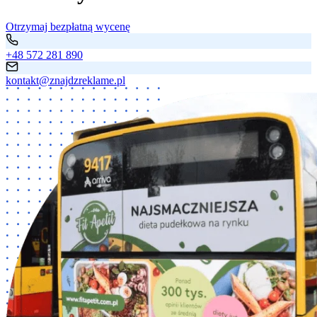
Otrzymaj bezpłatną wycenę
+48 572 281 890
kontakt@znajdzreklame.pl