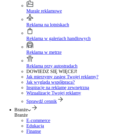
Murale reklamowe
Reklama na lotniskach
Reklama w galeriach handlowych
Reklama w metrze
Reklama przy autostradach
DOWIEDZ SIĘ WIĘCEJ!
Jak mierzymy zasięg Twojej reklamy?
Jak wygląda współpraca?
Inspiracje na reklamę zewnętrzną
Wizualizacje Twojej reklamy
Sprawdź cennik
Branże
Branże
E-commerce
Edukacja
Finanse