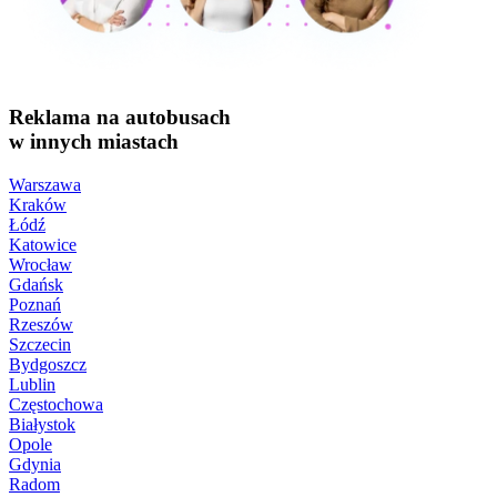
Reklama na autobusach
w innych miastach
Warszawa
Kraków
Łódź
Katowice
Wrocław
Gdańsk
Poznań
Rzeszów
Szczecin
Bydgoszcz
Lublin
Częstochowa
Białystok
Opole
Gdynia
Radom