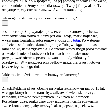
zobowiązuje Cię do współpracy. Za jej pomocą chcemy Ci pokazać,
co dokładnie możemy zrobić dla rozwoju Twojej firmy, ale to Ty
decydujesz, czy chcesz realizować z nami kampanię.
Jak mogę dostać swoją spersonalizowaną ofertę?
+
Jeśli interesuje Cię wynajem powierzchni reklamowej i chcesz
sprawdzić, jaka forma reklamy jest dla Twojej marki najlepsza,
wyślij nam formularz zgłoszeniowy, dostępny
tutaj
. Po wstępnej
analizie nasz doradca skontaktuje się z Tobą w ciągu kilkunastu
minut od wysłania zgłoszenia. Będziemy wtedy mogli porozmawiać
o Twojej firmie, jej potrzebach i planach, po to, aby móc
przygotować ofertę zoptymalizowaną do indywidualnych
oczekiwań. W większości przypadków nasza oferta jest gotowa
jeszcze tego samego dnia.
Jakie macie doświadczenie w branży reklamowej?
+
ZnajdźReklamę.pl jest obecne na rynku reklamowym już od 13 lat,
w ciągu których udało nam się zrealizować wiele skutecznych
kampanii, zarówno zewnętrznych, jak i tych w internecie.
Posiadamy duże, praktyczne doświadczenie i ciągle rozwijamy
swoje kompetencje, aby tworzyć jak najlepsze, najciekawsze i