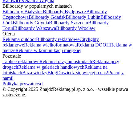
Katowice
Reklama Gdynia
Billboardy w popularnych miastach
Billboardy Białystok
Billboardy Bydgoszcz
Billboardy
Częstochowa
Billboardy Gdańsk
Billboardy Lublin
Billboardy
Łódź
Billboardy Gdynia
Billboardy Szczecin
Billboardy
Toruń
Billboardy Warszawa
Billboardy Wrocław
Oferta
Reklama outdoor
Billboardy reklamowe
Citylighty
reklamowe
Reklama wielkoformatowa
Reklama DOOH
Reklama w
metrze
Reklama w komunikacji miejskiej
Pozostałe
Tablice reklamowe
Reklama przy autostradach
Reklama przy
drogach
Reklama w galeriach handlowych
Reklama na
lotniskach
Baza wiedzy
Blog
Dowiedz się więcej o nas!
Pracuj z
nami!
Polityka prywatności
© Copyright 2025 ZnajdźReklamę.pl sp. z o.o. - wszelkie prawa
zastrzeżone.