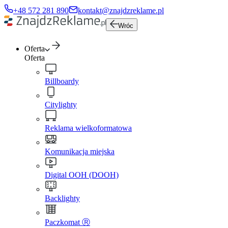
+48 572 281 890
kontakt@znajdzreklame.pl
Wróc
Oferta
Oferta
Billboardy
Citylighty
Reklama wielkoformatowa
Komunikacja miejska
Digital OOH (DOOH)
Backlighty
Paczkomat Ⓡ