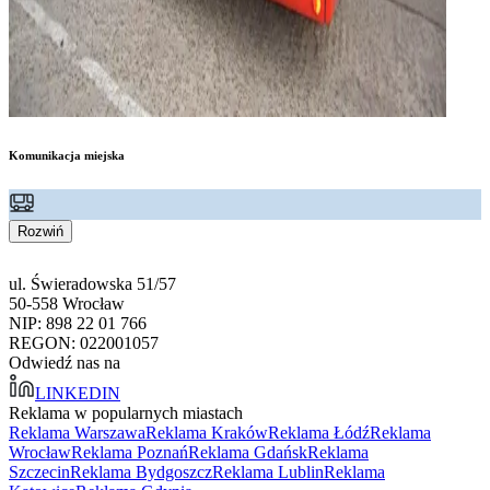
Komunikacja miejska
Rozwiń
ul. Świeradowska 51/57
50-558 Wrocław
NIP: 898 22 01 766
REGON: 022001057
Odwiedź nas na
LINKEDIN
Reklama w popularnych miastach
Reklama Warszawa
Reklama Kraków
Reklama Łódź
Reklama
Wrocław
Reklama Poznań
Reklama Gdańsk
Reklama
Szczecin
Reklama Bydgoszcz
Reklama Lublin
Reklama