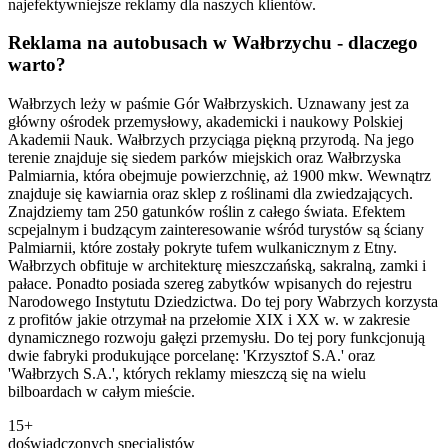
najefektywniejsze reklamy dla naszych klientów.
Reklama na autobusach w Wałbrzychu - dlaczego
warto?
Wałbrzych leży w paśmie Gór Wałbrzyskich. Uznawany jest za
główny ośrodek przemysłowy, akademicki i naukowy Polskiej
Akademii Nauk. Wałbrzych przyciąga piękną przyrodą. Na jego
terenie znajduje się siedem parków miejskich oraz Wałbrzyska
Palmiarnia, która obejmuje powierzchnię, aż 1900 mkw. Wewnątrz
znajduje się kawiarnia oraz sklep z roślinami dla zwiedzających.
Znajdziemy tam 250 gatunków roślin z całego świata. Efektem
scpejalnym i budzącym zainteresowanie wśród turystów są ściany
Palmiarnii, które zostały pokryte tufem wulkanicznym z Etny.
Wałbrzych obfituje w architekturę mieszczańską, sakralną, zamki i
pałace. Ponadto posiada szereg zabytków wpisanych do rejestru
Narodowego Instytutu Dziedzictwa. Do tej pory Wabrzych korzysta
z profitów jakie otrzymał na przełomie XIX i XX w. w zakresie
dynamicznego rozwoju gałęzi przemysłu. Do tej pory funkcjonują
dwie fabryki produkujące porcelanę: 'Krzysztof S.A.' oraz
'Wałbrzych S.A.', których reklamy mieszczą się na wielu
bilboardach w całym mieście.
15+
doświadczonych specjalistów