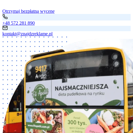
Otrzymaj bezpłatną wycenę
+48 572 281 890
kontakt@znajdzreklame.pl