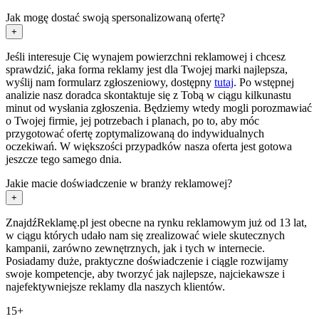
Jak mogę dostać swoją spersonalizowaną ofertę?
+
Jeśli interesuje Cię wynajem powierzchni reklamowej i chcesz
sprawdzić, jaka forma reklamy jest dla Twojej marki najlepsza,
wyślij nam formularz zgłoszeniowy, dostępny
tutaj
. Po wstępnej
analizie nasz doradca skontaktuje się z Tobą w ciągu kilkunastu
minut od wysłania zgłoszenia. Będziemy wtedy mogli porozmawiać
o Twojej firmie, jej potrzebach i planach, po to, aby móc
przygotować ofertę zoptymalizowaną do indywidualnych
oczekiwań. W większości przypadków nasza oferta jest gotowa
jeszcze tego samego dnia.
Jakie macie doświadczenie w branży reklamowej?
+
ZnajdźReklamę.pl jest obecne na rynku reklamowym już od 13 lat,
w ciągu których udało nam się zrealizować wiele skutecznych
kampanii, zarówno zewnętrznych, jak i tych w internecie.
Posiadamy duże, praktyczne doświadczenie i ciągle rozwijamy
swoje kompetencje, aby tworzyć jak najlepsze, najciekawsze i
najefektywniejsze reklamy dla naszych klientów.
15+