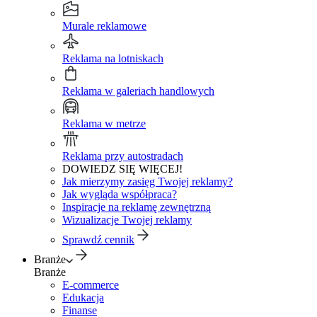
Murale reklamowe
Reklama na lotniskach
Reklama w galeriach handlowych
Reklama w metrze
Reklama przy autostradach
DOWIEDZ SIĘ WIĘCEJ!
Jak mierzymy zasięg Twojej reklamy?
Jak wygląda współpraca?
Inspiracje na reklamę zewnętrzną
Wizualizacje Twojej reklamy
Sprawdź cennik
Branże
Branże
E-commerce
Edukacja
Finanse