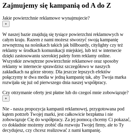
Zajmujemy się kampanią od A do Z
Jakie powierzchnie reklamowe wynajmujecie?
+
W naszej bazie znajdują się tysiące powierzchni reklamowych w
całym kraju. Razem z nami możesz stworzyć swoją kampanię
zewnętrzną na nośnikach takich jak billboardy, citylighty czy też
reklamy w środkach komunikacji miejskiej, lub też w internecie
dzięki zastosowaniu szerokiej palety form reklamy online.
Wszystkie zewnętrzne powierzchnie reklamowe oraz sposoby
reklamy w internecie sprawdzisz szczegółowo w naszych
zakładkach na górze strony. Dla jeszcze lepszych efektów
połączymy te dwa media w jedną kampanię tak, aby Twoja marka
rozwijała się już od pierwszego dnia naszej współpracy.
Czy otrzymanie oferty jest płatne lub do czegoś mnie zobowiązuje?
+
Nie - nasza propozycja kampanii reklamowej, przygotowana pod
kątem potrzeb Twojej marki, jest całkowicie bezpłatna i nie
zobowiązuje Cię do współpracy. Za jej pomocą chcemy Ci pokazać,
co dokładnie możemy zrobić dla rozwoju Twojej firmy, ale to Ty
decydujesz, czy chcesz realizować z nami kampanię.