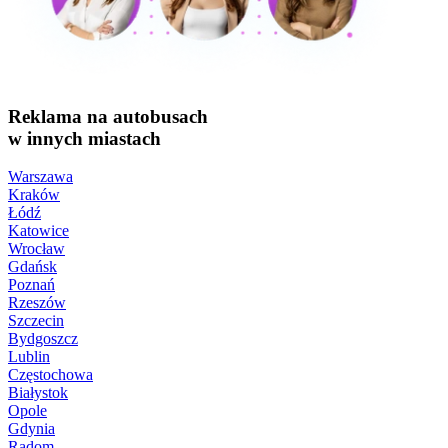
Reklama na autobusach
w innych miastach
Warszawa
Kraków
Łódź
Katowice
Wrocław
Gdańsk
Poznań
Rzeszów
Szczecin
Bydgoszcz
Lublin
Częstochowa
Białystok
Opole
Gdynia
Radom