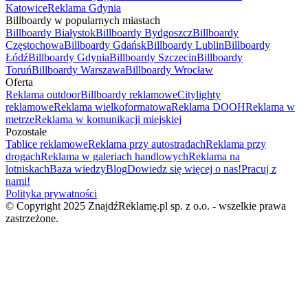
Katowice
Reklama Gdynia
Billboardy w popularnych miastach
Billboardy Białystok
Billboardy Bydgoszcz
Billboardy
Częstochowa
Billboardy Gdańsk
Billboardy Lublin
Billboardy
Łódź
Billboardy Gdynia
Billboardy Szczecin
Billboardy
Toruń
Billboardy Warszawa
Billboardy Wrocław
Oferta
Reklama outdoor
Billboardy reklamowe
Citylighty
reklamowe
Reklama wielkoformatowa
Reklama DOOH
Reklama w
metrze
Reklama w komunikacji miejskiej
Pozostałe
Tablice reklamowe
Reklama przy autostradach
Reklama przy
drogach
Reklama w galeriach handlowych
Reklama na
lotniskach
Baza wiedzy
Blog
Dowiedz się więcej o nas!
Pracuj z
nami!
Polityka prywatności
© Copyright 2025 ZnajdźReklamę.pl sp. z o.o. - wszelkie prawa
zastrzeżone.