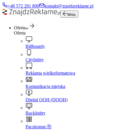
+48 572 281 890
kontakt@znajdzreklame.pl
Wróc
Oferta
Oferta
Billboardy
Citylighty
Reklama wielkoformatowa
Komunikacja miejska
Digital OOH (DOOH)
Backlighty
Paczkomat Ⓡ