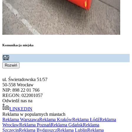
Komunikacja miejska
Rozwiń
ul. Świeradowska 51/57
50-558 Wrocław
NIP: 898 22 01 766
REGON: 022001057
Odwiedź nas na
LINKEDIN
Reklama w popularnych miastach
Reklama Warszawa
Reklama Kraków
Reklama Łódź
Reklama
Wrocław
Reklama Poznań
Reklama Gdańsk
Reklama
Szczecin
Reklama Bydgoszcz
Reklama Lublin
Reklama