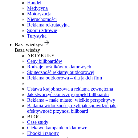
Handel
Medycyna
Motoryzacja
Nieruchomości
Reklama rekrutacyjna
Sport i zdrowie
Turystyka
Baza wiedzy
Baza wiedzy
ARTYKUŁY
Ceny billboardów
Rodzaje nośników reklamowych
Skuteczność reklamy outdoorowej
Reklama outdoorowa – dla jakich firm
Ustawa krajobrazowa a reklama zewnętrzna
Jak stworzyć skuteczny projekt billboardu
Reklama – małe miasto, wielkie perspektywy
Badania widoczności, czyli jak sprawdzić jaką
efektywność przynosi billboard
BLOG
Case study
Ciekawe kampanie reklamowe
Ebooki i raporty