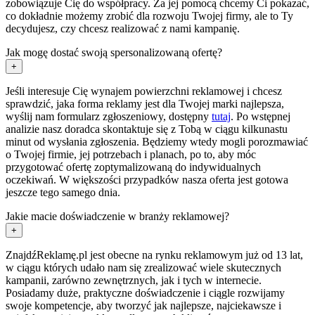
zobowiązuje Cię do współpracy. Za jej pomocą chcemy Ci pokazać,
co dokładnie możemy zrobić dla rozwoju Twojej firmy, ale to Ty
decydujesz, czy chcesz realizować z nami kampanię.
Jak mogę dostać swoją spersonalizowaną ofertę?
+
Jeśli interesuje Cię wynajem powierzchni reklamowej i chcesz
sprawdzić, jaka forma reklamy jest dla Twojej marki najlepsza,
wyślij nam formularz zgłoszeniowy, dostępny
tutaj
. Po wstępnej
analizie nasz doradca skontaktuje się z Tobą w ciągu kilkunastu
minut od wysłania zgłoszenia. Będziemy wtedy mogli porozmawiać
o Twojej firmie, jej potrzebach i planach, po to, aby móc
przygotować ofertę zoptymalizowaną do indywidualnych
oczekiwań. W większości przypadków nasza oferta jest gotowa
jeszcze tego samego dnia.
Jakie macie doświadczenie w branży reklamowej?
+
ZnajdźReklamę.pl jest obecne na rynku reklamowym już od 13 lat,
w ciągu których udało nam się zrealizować wiele skutecznych
kampanii, zarówno zewnętrznych, jak i tych w internecie.
Posiadamy duże, praktyczne doświadczenie i ciągle rozwijamy
swoje kompetencje, aby tworzyć jak najlepsze, najciekawsze i