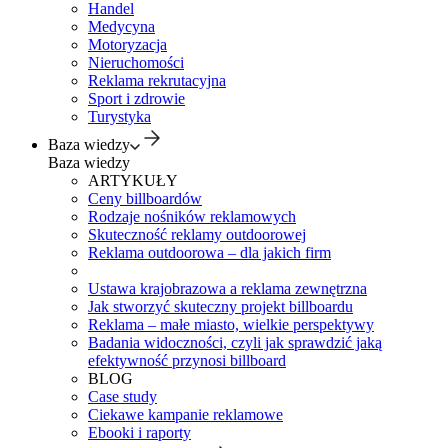
Handel
Medycyna
Motoryzacja
Nieruchomości
Reklama rekrutacyjna
Sport i zdrowie
Turystyka
Baza wiedzy
Baza wiedzy
ARTYKUŁY
Ceny billboardów
Rodzaje nośników reklamowych
Skuteczność reklamy outdoorowej
Reklama outdoorowa – dla jakich firm
Ustawa krajobrazowa a reklama zewnętrzna
Jak stworzyć skuteczny projekt billboardu
Reklama – małe miasto, wielkie perspektywy
Badania widoczności, czyli jak sprawdzić jaką
efektywność przynosi billboard
BLOG
Case study
Ciekawe kampanie reklamowe
Ebooki i raporty