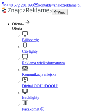
+48 572 281 890
kontakt@znajdzreklame.pl
Wróc
Oferta
Oferta
Billboardy
Citylighty
Reklama wielkoformatowa
Komunikacja miejska
Digital OOH (DOOH)
Backlighty
Paczkomat Ⓡ