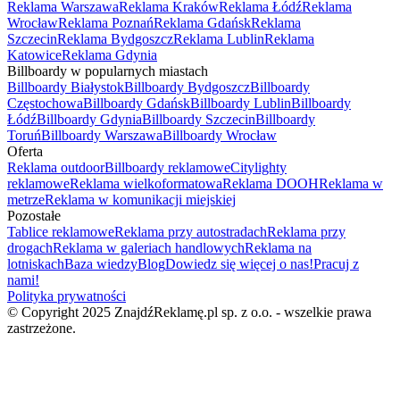
Reklama Warszawa
Reklama Kraków
Reklama Łódź
Reklama
Wrocław
Reklama Poznań
Reklama Gdańsk
Reklama
Szczecin
Reklama Bydgoszcz
Reklama Lublin
Reklama
Katowice
Reklama Gdynia
Billboardy w popularnych miastach
Billboardy Białystok
Billboardy Bydgoszcz
Billboardy
Częstochowa
Billboardy Gdańsk
Billboardy Lublin
Billboardy
Łódź
Billboardy Gdynia
Billboardy Szczecin
Billboardy
Toruń
Billboardy Warszawa
Billboardy Wrocław
Oferta
Reklama outdoor
Billboardy reklamowe
Citylighty
reklamowe
Reklama wielkoformatowa
Reklama DOOH
Reklama w
metrze
Reklama w komunikacji miejskiej
Pozostałe
Tablice reklamowe
Reklama przy autostradach
Reklama przy
drogach
Reklama w galeriach handlowych
Reklama na
lotniskach
Baza wiedzy
Blog
Dowiedz się więcej o nas!
Pracuj z
nami!
Polityka prywatności
© Copyright 2025 ZnajdźReklamę.pl sp. z o.o. - wszelkie prawa
zastrzeżone.