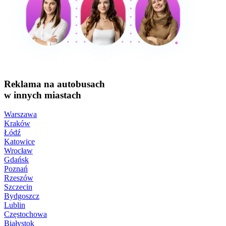
Reklama na autobusach
w innych miastach
Warszawa
Kraków
Łódź
Katowice
Wrocław
Gdańsk
Poznań
Rzeszów
Szczecin
Bydgoszcz
Lublin
Częstochowa
Białystok