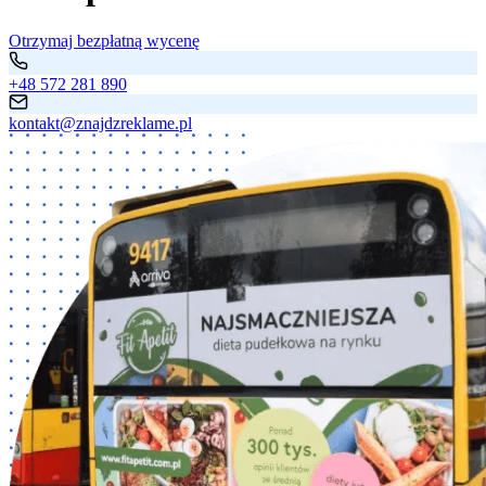
Otrzymaj bezpłatną wycenę
+48 572 281 890
kontakt@znajdzreklame.pl