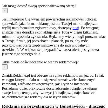
Jak mogę dostać swoją spersonalizowaną ofertę?
+
Jeśli interesuje Cię wynajem powierzchni reklamowej i chcesz
sprawdzić, jaka forma reklamy jest dla Twojej marki najlepsza,
wyślij nam formularz zgłoszeniowy, dostępny
tutaj
. Po wstępnej
analizie nasz doradca skontaktuje się z Tobą w ciągu kilkunastu
minut od wysłania zgłoszenia. Będziemy wtedy mogli porozmawiać
o Twojej firmie, jej potrzebach i planach, po to, aby móc
przygotować ofertę zoptymalizowaną do indywidualnych
oczekiwań. W większości przypadków nasza oferta jest gotowa
jeszcze tego samego dnia.
Jakie macie doświadczenie w branży reklamowej?
+
ZnajdźReklamę.pl jest obecne na rynku reklamowym już od 13 lat,
w ciągu których udało nam się zrealizować wiele skutecznych
kampanii, zarówno zewnętrznych, jak i tych w internecie.
Posiadamy duże, praktyczne doświadczenie i ciągle rozwijamy
swoje kompetencje, aby tworzyć jak najlepsze, najciekawsze i
najefektywniejsze reklamy dla naszych klientów.
Reklama na przystankach w Bolesławiecu - dlaczego