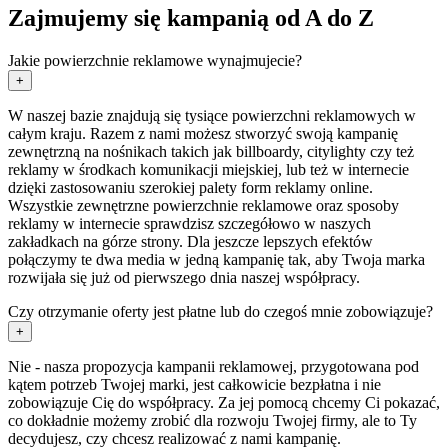
Zajmujemy się kampanią od A do Z
Jakie powierzchnie reklamowe wynajmujecie?
+
W naszej bazie znajdują się tysiące powierzchni reklamowych w
całym kraju. Razem z nami możesz stworzyć swoją kampanię
zewnętrzną na nośnikach takich jak billboardy, citylighty czy też
reklamy w środkach komunikacji miejskiej, lub też w internecie
dzięki zastosowaniu szerokiej palety form reklamy online.
Wszystkie zewnętrzne powierzchnie reklamowe oraz sposoby
reklamy w internecie sprawdzisz szczegółowo w naszych
zakładkach na górze strony. Dla jeszcze lepszych efektów
połączymy te dwa media w jedną kampanię tak, aby Twoja marka
rozwijała się już od pierwszego dnia naszej współpracy.
Czy otrzymanie oferty jest płatne lub do czegoś mnie zobowiązuje?
+
Nie - nasza propozycja kampanii reklamowej, przygotowana pod
kątem potrzeb Twojej marki, jest całkowicie bezpłatna i nie
zobowiązuje Cię do współpracy. Za jej pomocą chcemy Ci pokazać,
co dokładnie możemy zrobić dla rozwoju Twojej firmy, ale to Ty
decydujesz, czy chcesz realizować z nami kampanię.