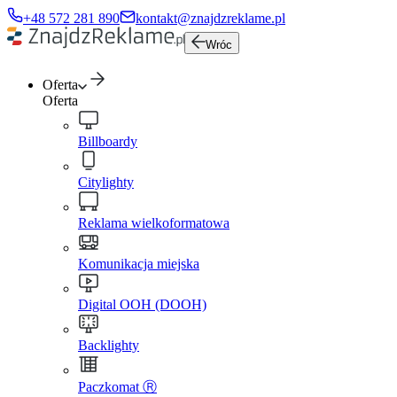
+48 572 281 890
kontakt@znajdzreklame.pl
Wróc
Oferta
Oferta
Billboardy
Citylighty
Reklama wielkoformatowa
Komunikacja miejska
Digital OOH (DOOH)
Backlighty
Paczkomat Ⓡ