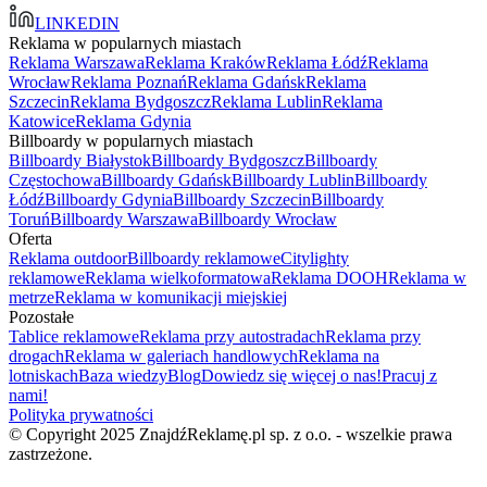
LINKEDIN
Reklama w popularnych miastach
Reklama Warszawa
Reklama Kraków
Reklama Łódź
Reklama
Wrocław
Reklama Poznań
Reklama Gdańsk
Reklama
Szczecin
Reklama Bydgoszcz
Reklama Lublin
Reklama
Katowice
Reklama Gdynia
Billboardy w popularnych miastach
Billboardy Białystok
Billboardy Bydgoszcz
Billboardy
Częstochowa
Billboardy Gdańsk
Billboardy Lublin
Billboardy
Łódź
Billboardy Gdynia
Billboardy Szczecin
Billboardy
Toruń
Billboardy Warszawa
Billboardy Wrocław
Oferta
Reklama outdoor
Billboardy reklamowe
Citylighty
reklamowe
Reklama wielkoformatowa
Reklama DOOH
Reklama w
metrze
Reklama w komunikacji miejskiej
Pozostałe
Tablice reklamowe
Reklama przy autostradach
Reklama przy
drogach
Reklama w galeriach handlowych
Reklama na
lotniskach
Baza wiedzy
Blog
Dowiedz się więcej o nas!
Pracuj z
nami!
Polityka prywatności
© Copyright 2025 ZnajdźReklamę.pl sp. z o.o. - wszelkie prawa
zastrzeżone.