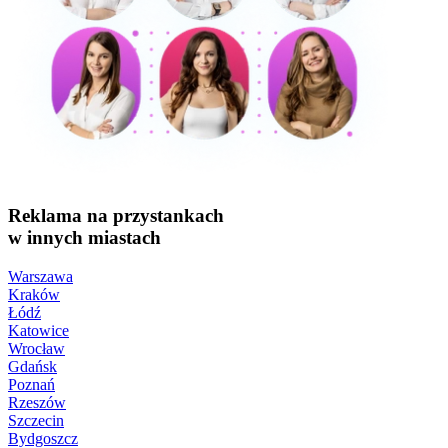
Reklama na przystankach
w innych miastach
Warszawa
Kraków
Łódź
Katowice
Wrocław
Gdańsk
Poznań
Rzeszów
Szczecin
Bydgoszcz