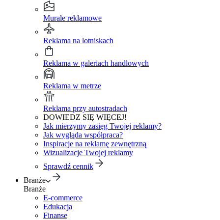
Murale reklamowe
Reklama na lotniskach
Reklama w galeriach handlowych
Reklama w metrze
Reklama przy autostradach
DOWIEDZ SIĘ WIĘCEJ!
Jak mierzymy zasięg Twojej reklamy?
Jak wygląda współpraca?
Inspiracje na reklamę zewnętrzną
Wizualizacje Twojej reklamy
Sprawdź cennik
Branże
Branże
E-commerce
Edukacja
Finanse