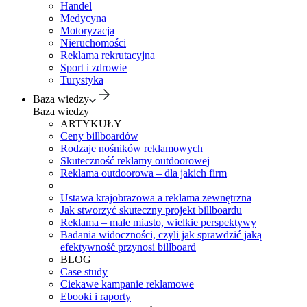
Handel
Medycyna
Motoryzacja
Nieruchomości
Reklama rekrutacyjna
Sport i zdrowie
Turystyka
Baza wiedzy
Baza wiedzy
ARTYKUŁY
Ceny billboardów
Rodzaje nośników reklamowych
Skuteczność reklamy outdoorowej
Reklama outdoorowa – dla jakich firm
Ustawa krajobrazowa a reklama zewnętrzna
Jak stworzyć skuteczny projekt billboardu
Reklama – małe miasto, wielkie perspektywy
Badania widoczności, czyli jak sprawdzić jaką
efektywność przynosi billboard
BLOG
Case study
Ciekawe kampanie reklamowe
Ebooki i raporty