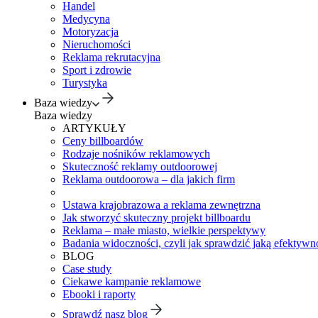
Handel
Medycyna
Motoryzacja
Nieruchomości
Reklama rekrutacyjna
Sport i zdrowie
Turystyka
Baza wiedzy
Baza wiedzy
ARTYKUŁY
Ceny billboardów
Rodzaje nośników reklamowych
Skuteczność reklamy outdoorowej
Reklama outdoorowa – dla jakich firm
Ustawa krajobrazowa a reklama zewnętrzna
Jak stworzyć skuteczny projekt billboardu
Reklama – małe miasto, wielkie perspektywy
Badania widoczności, czyli jak sprawdzić jaką efektywno
BLOG
Case study
Ciekawe kampanie reklamowe
Ebooki i raporty
Sprawdź nasz blog