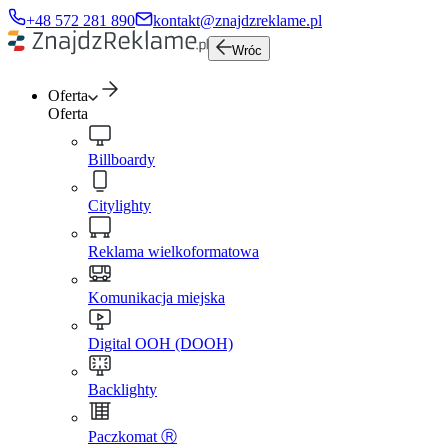
+48 572 281 890
kontakt@znajdzreklame.pl
Wróc
Oferta
Oferta
Billboardy
Citylighty
Reklama wielkoformatowa
Komunikacja miejska
Digital OOH (DOOH)
Backlighty
Paczkomat Ⓡ