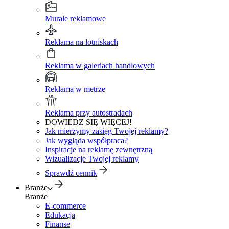
Murale reklamowe
Reklama na lotniskach
Reklama w galeriach handlowych
Reklama w metrze
Reklama przy autostradach
DOWIEDZ SIĘ WIĘCEJ!
Jak mierzymy zasięg Twojej reklamy?
Jak wygląda współpraca?
Inspiracje na reklamę zewnętrzną
Wizualizacje Twojej reklamy
Sprawdź cennik
Branże
Branże
E-commerce
Edukacja
Finanse