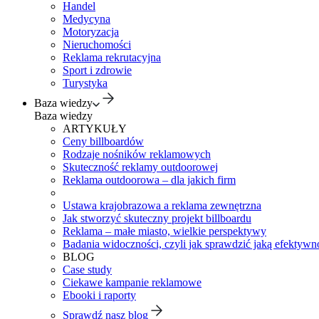
Handel
Medycyna
Motoryzacja
Nieruchomości
Reklama rekrutacyjna
Sport i zdrowie
Turystyka
Baza wiedzy
Baza wiedzy
ARTYKUŁY
Ceny billboardów
Rodzaje nośników reklamowych
Skuteczność reklamy outdoorowej
Reklama outdoorowa – dla jakich firm
Ustawa krajobrazowa a reklama zewnętrzna
Jak stworzyć skuteczny projekt billboardu
Reklama – małe miasto, wielkie perspektywy
Badania widoczności, czyli jak sprawdzić jaką efektywno
BLOG
Case study
Ciekawe kampanie reklamowe
Ebooki i raporty
Sprawdź nasz blog