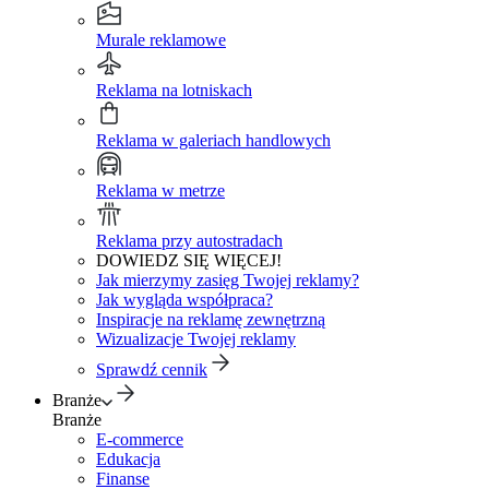
Murale reklamowe
Reklama na lotniskach
Reklama w galeriach handlowych
Reklama w metrze
Reklama przy autostradach
DOWIEDZ SIĘ WIĘCEJ!
Jak mierzymy zasięg Twojej reklamy?
Jak wygląda współpraca?
Inspiracje na reklamę zewnętrzną
Wizualizacje Twojej reklamy
Sprawdź cennik
Branże
Branże
E-commerce
Edukacja
Finanse