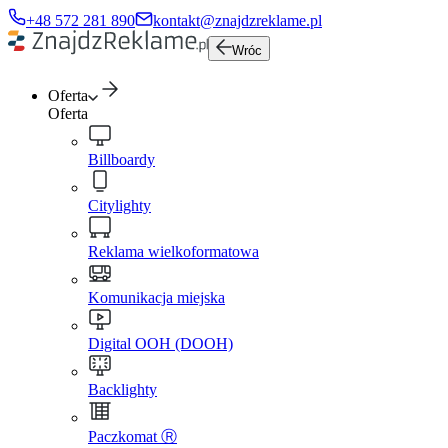
+48 572 281 890
kontakt@znajdzreklame.pl
Wróc
Oferta
Oferta
Billboardy
Citylighty
Reklama wielkoformatowa
Komunikacja miejska
Digital OOH (DOOH)
Backlighty
Paczkomat Ⓡ