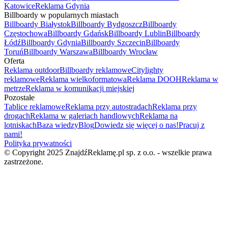
Katowice
Reklama Gdynia
Billboardy w popularnych miastach
Billboardy Białystok
Billboardy Bydgoszcz
Billboardy
Częstochowa
Billboardy Gdańsk
Billboardy Lublin
Billboardy
Łódź
Billboardy Gdynia
Billboardy Szczecin
Billboardy
Toruń
Billboardy Warszawa
Billboardy Wrocław
Oferta
Reklama outdoor
Billboardy reklamowe
Citylighty
reklamowe
Reklama wielkoformatowa
Reklama DOOH
Reklama w
metrze
Reklama w komunikacji miejskiej
Pozostałe
Tablice reklamowe
Reklama przy autostradach
Reklama przy
drogach
Reklama w galeriach handlowych
Reklama na
lotniskach
Baza wiedzy
Blog
Dowiedz się więcej o nas!
Pracuj z
nami!
Polityka prywatności
© Copyright 2025 ZnajdźReklamę.pl sp. z o.o. - wszelkie prawa
zastrzeżone.