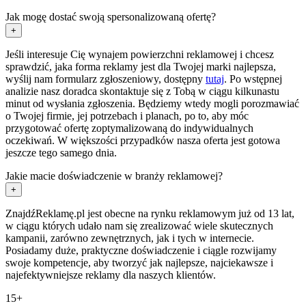
Jak mogę dostać swoją spersonalizowaną ofertę?
+
Jeśli interesuje Cię wynajem powierzchni reklamowej i chcesz
sprawdzić, jaka forma reklamy jest dla Twojej marki najlepsza,
wyślij nam formularz zgłoszeniowy, dostępny
tutaj
. Po wstępnej
analizie nasz doradca skontaktuje się z Tobą w ciągu kilkunastu
minut od wysłania zgłoszenia. Będziemy wtedy mogli porozmawiać
o Twojej firmie, jej potrzebach i planach, po to, aby móc
przygotować ofertę zoptymalizowaną do indywidualnych
oczekiwań. W większości przypadków nasza oferta jest gotowa
jeszcze tego samego dnia.
Jakie macie doświadczenie w branży reklamowej?
+
ZnajdźReklamę.pl jest obecne na rynku reklamowym już od 13 lat,
w ciągu których udało nam się zrealizować wiele skutecznych
kampanii, zarówno zewnętrznych, jak i tych w internecie.
Posiadamy duże, praktyczne doświadczenie i ciągle rozwijamy
swoje kompetencje, aby tworzyć jak najlepsze, najciekawsze i
najefektywniejsze reklamy dla naszych klientów.
15+