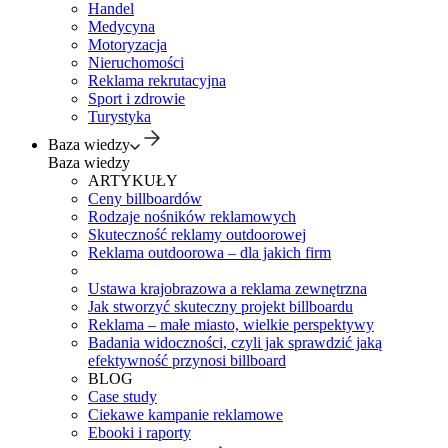
Handel
Medycyna
Motoryzacja
Nieruchomości
Reklama rekrutacyjna
Sport i zdrowie
Turystyka
Baza wiedzy
Baza wiedzy
ARTYKUŁY
Ceny billboardów
Rodzaje nośników reklamowych
Skuteczność reklamy outdoorowej
Reklama outdoorowa – dla jakich firm
Ustawa krajobrazowa a reklama zewnętrzna
Jak stworzyć skuteczny projekt billboardu
Reklama – małe miasto, wielkie perspektywy
Badania widoczności, czyli jak sprawdzić jaką
efektywność przynosi billboard
BLOG
Case study
Ciekawe kampanie reklamowe
Ebooki i raporty