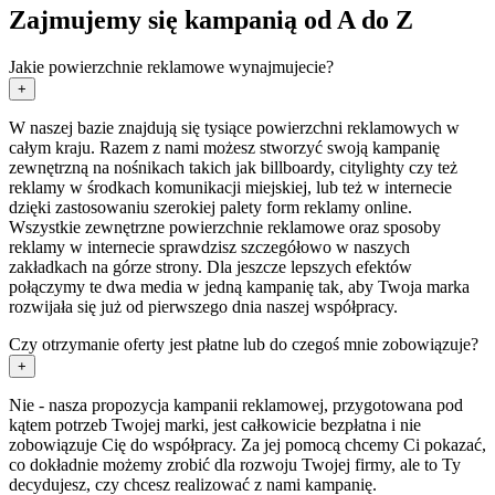
Zajmujemy się kampanią od A do Z
Jakie powierzchnie reklamowe wynajmujecie?
+
W naszej bazie znajdują się tysiące powierzchni reklamowych w
całym kraju. Razem z nami możesz stworzyć swoją kampanię
zewnętrzną na nośnikach takich jak billboardy, citylighty czy też
reklamy w środkach komunikacji miejskiej, lub też w internecie
dzięki zastosowaniu szerokiej palety form reklamy online.
Wszystkie zewnętrzne powierzchnie reklamowe oraz sposoby
reklamy w internecie sprawdzisz szczegółowo w naszych
zakładkach na górze strony. Dla jeszcze lepszych efektów
połączymy te dwa media w jedną kampanię tak, aby Twoja marka
rozwijała się już od pierwszego dnia naszej współpracy.
Czy otrzymanie oferty jest płatne lub do czegoś mnie zobowiązuje?
+
Nie - nasza propozycja kampanii reklamowej, przygotowana pod
kątem potrzeb Twojej marki, jest całkowicie bezpłatna i nie
zobowiązuje Cię do współpracy. Za jej pomocą chcemy Ci pokazać,
co dokładnie możemy zrobić dla rozwoju Twojej firmy, ale to Ty
decydujesz, czy chcesz realizować z nami kampanię.