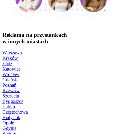
Reklama na przystankach
w innych miastach
Warszawa
Kraków
Łódź
Katowice
Wrocław
Gdańsk
Poznań
Rzeszów
Szczecin
Bydgoszcz
Lublin
Częstochowa
Białystok
Opole
Gdynia
Radom