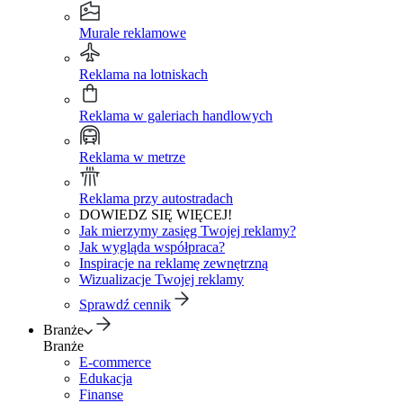
Murale reklamowe
Reklama na lotniskach
Reklama w galeriach handlowych
Reklama w metrze
Reklama przy autostradach
DOWIEDZ SIĘ WIĘCEJ!
Jak mierzymy zasięg Twojej reklamy?
Jak wygląda współpraca?
Inspiracje na reklamę zewnętrzną
Wizualizacje Twojej reklamy
Sprawdź cennik
Branże
Branże
E-commerce
Edukacja
Finanse