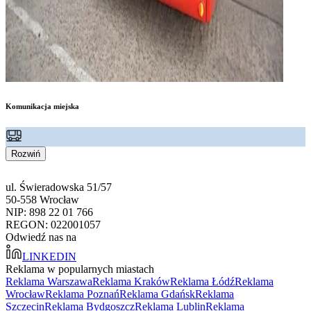
Komunikacja miejska
Rozwiń
ul. Świeradowska 51/57
50-558 Wrocław
NIP: 898 22 01 766
REGON: 022001057
Odwiedź nas na
LINKEDIN
Reklama w popularnych miastach
Reklama Warszawa
Reklama Kraków
Reklama Łódź
Reklama
Wrocław
Reklama Poznań
Reklama Gdańsk
Reklama
Szczecin
Reklama Bydgoszcz
Reklama Lublin
Reklama