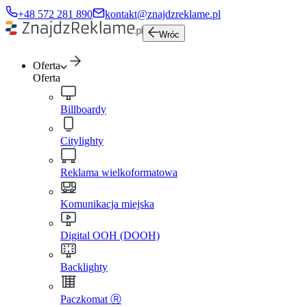
+48 572 281 890
kontakt@znajdzreklame.pl
Wróc
Oferta
Oferta
Billboardy
Citylighty
Reklama wielkoformatowa
Komunikacja miejska
Digital OOH (DOOH)
Backlighty
Paczkomat Ⓡ