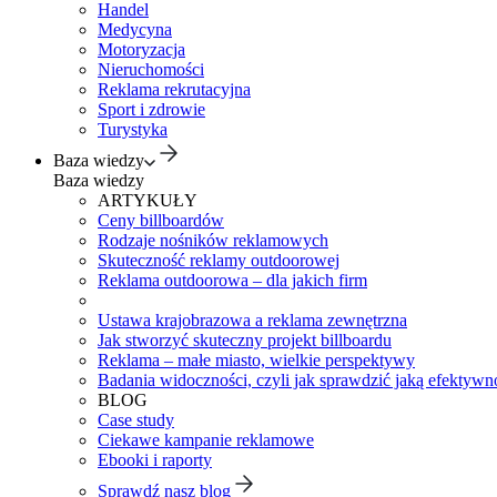
Handel
Medycyna
Motoryzacja
Nieruchomości
Reklama rekrutacyjna
Sport i zdrowie
Turystyka
Baza wiedzy
Baza wiedzy
ARTYKUŁY
Ceny billboardów
Rodzaje nośników reklamowych
Skuteczność reklamy outdoorowej
Reklama outdoorowa – dla jakich firm
Ustawa krajobrazowa a reklama zewnętrzna
Jak stworzyć skuteczny projekt billboardu
Reklama – małe miasto, wielkie perspektywy
Badania widoczności, czyli jak sprawdzić jaką efektywno
BLOG
Case study
Ciekawe kampanie reklamowe
Ebooki i raporty
Sprawdź nasz blog