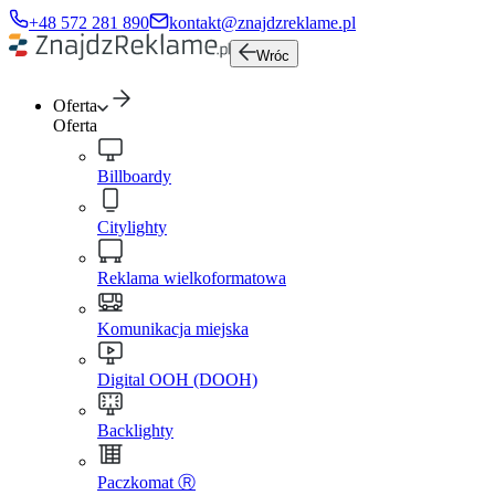
+48 572 281 890
kontakt@znajdzreklame.pl
Wróc
Oferta
Oferta
Billboardy
Citylighty
Reklama wielkoformatowa
Komunikacja miejska
Digital OOH (DOOH)
Backlighty
Paczkomat Ⓡ