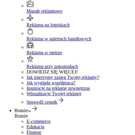
Murale reklamowe
Reklama na lotniskach
Reklama w galeriach handlowych
Reklama w metrze
Reklama przy autostradach
DOWIEDZ SIĘ WIĘCEJ!
Jak mierzymy zasięg Twojej reklamy?
Jak wygląda współpraca?
Inspiracje na reklamę zewnętrzną
Wizualizacje Twojej reklamy
Sprawdź cennik
Branże
Branże
E-commerce
Edukacja
Finanse