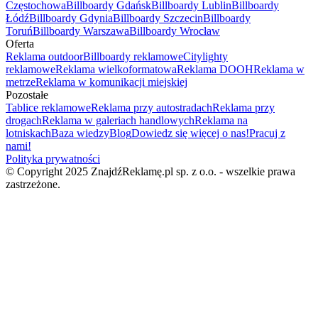
Częstochowa
Billboardy Gdańsk
Billboardy Lublin
Billboardy
Łódź
Billboardy Gdynia
Billboardy Szczecin
Billboardy
Toruń
Billboardy Warszawa
Billboardy Wrocław
Oferta
Reklama outdoor
Billboardy reklamowe
Citylighty
reklamowe
Reklama wielkoformatowa
Reklama DOOH
Reklama w
metrze
Reklama w komunikacji miejskiej
Pozostałe
Tablice reklamowe
Reklama przy autostradach
Reklama przy
drogach
Reklama w galeriach handlowych
Reklama na
lotniskach
Baza wiedzy
Blog
Dowiedz się więcej o nas!
Pracuj z
nami!
Polityka prywatności
© Copyright 2025 ZnajdźReklamę.pl sp. z o.o. - wszelkie prawa
zastrzeżone.