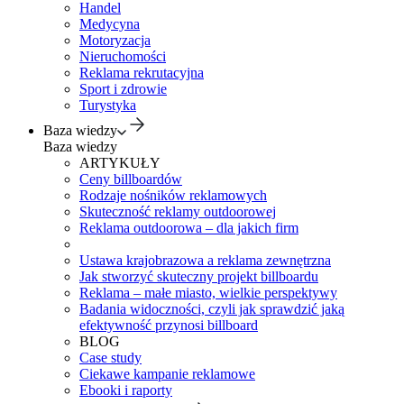
Handel
Medycyna
Motoryzacja
Nieruchomości
Reklama rekrutacyjna
Sport i zdrowie
Turystyka
Baza wiedzy
Baza wiedzy
ARTYKUŁY
Ceny billboardów
Rodzaje nośników reklamowych
Skuteczność reklamy outdoorowej
Reklama outdoorowa – dla jakich firm
Ustawa krajobrazowa a reklama zewnętrzna
Jak stworzyć skuteczny projekt billboardu
Reklama – małe miasto, wielkie perspektywy
Badania widoczności, czyli jak sprawdzić jaką
efektywność przynosi billboard
BLOG
Case study
Ciekawe kampanie reklamowe
Ebooki i raporty