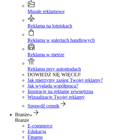
Murale reklamowe
Reklama na lotniskach
Reklama w galeriach handlowych
Reklama w metrze
Reklama przy autostradach
DOWIEDZ SIĘ WIĘCEJ!
Jak mierzymy zasięg Twojej reklamy?
Jak wygląda współpraca?
Inspiracje na reklamę zewnętrzną
Wizualizacje Twojej reklamy
Sprawdź cennik
Branże
Branże
E-commerce
Edukacja
Finanse