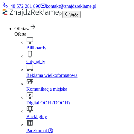
+48 572 281 890
kontakt@znajdzreklame.pl
Wróc
Oferta
Oferta
Billboardy
Citylighty
Reklama wielkoformatowa
Komunikacja miejska
Digital OOH (DOOH)
Backlighty
Paczkomat Ⓡ