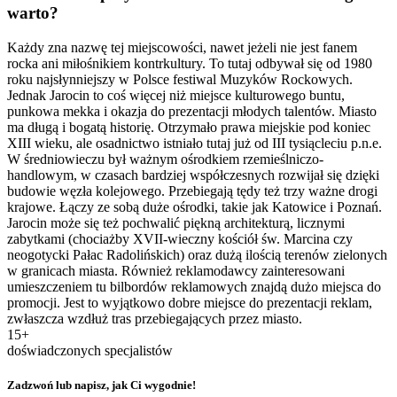
warto?
Każdy zna nazwę tej miejscowości, nawet jeżeli nie jest fanem
rocka ani miłośnikiem kontrkultury. To tutaj odbywał się od 1980
roku najsłynniejszy w Polsce festiwal Muzyków Rockowych.
Jednak Jarocin to coś więcej niż miejsce kulturowego buntu,
punkowa mekka i okazja do prezentacji młodych talentów. Miasto
ma długą i bogatą historię. Otrzymało prawa miejskie pod koniec
XIII wieku, ale osadnictwo istniało tutaj już od III tysiącleciu p.n.e.
W średniowieczu był ważnym ośrodkiem rzemieślniczo-
handlowym, w czasach bardziej współczesnych rozwijał się dzięki
budowie węzła kolejowego. Przebiegają tędy też trzy ważne drogi
krajowe. Łączy ze sobą duże ośrodki, takie jak Katowice i Poznań.
Jarocin może się też pochwalić piękną architekturą, licznymi
zabytkami (chociażby XVII-wieczny kościół św. Marcina czy
neogotycki Pałac Radolińskich) oraz dużą ilością terenów zielonych
w granicach miasta. Również reklamodawcy zainteresowani
umieszczeniem tu bilbordów reklamowych znajdą dużo miejsca do
promocji. Jest to wyjątkowo dobre miejsce do prezentacji reklam,
zwłaszcza wzdłuż tras przebiegających przez miasto.
15+
doświadczonych specjalistów
Zadzwoń lub napisz, jak Ci wygodnie!