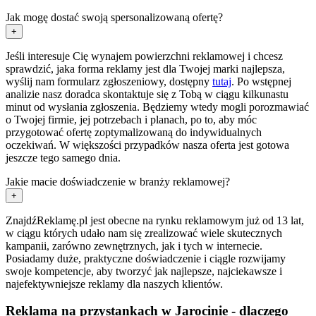
Jak mogę dostać swoją spersonalizowaną ofertę?
+
Jeśli interesuje Cię wynajem powierzchni reklamowej i chcesz
sprawdzić, jaka forma reklamy jest dla Twojej marki najlepsza,
wyślij nam formularz zgłoszeniowy, dostępny
tutaj
. Po wstępnej
analizie nasz doradca skontaktuje się z Tobą w ciągu kilkunastu
minut od wysłania zgłoszenia. Będziemy wtedy mogli porozmawiać
o Twojej firmie, jej potrzebach i planach, po to, aby móc
przygotować ofertę zoptymalizowaną do indywidualnych
oczekiwań. W większości przypadków nasza oferta jest gotowa
jeszcze tego samego dnia.
Jakie macie doświadczenie w branży reklamowej?
+
ZnajdźReklamę.pl jest obecne na rynku reklamowym już od 13 lat,
w ciągu których udało nam się zrealizować wiele skutecznych
kampanii, zarówno zewnętrznych, jak i tych w internecie.
Posiadamy duże, praktyczne doświadczenie i ciągle rozwijamy
swoje kompetencje, aby tworzyć jak najlepsze, najciekawsze i
najefektywniejsze reklamy dla naszych klientów.
Reklama na przystankach w Jarocinie - dlaczego