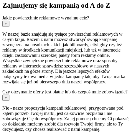
Zajmujemy się kampanią od A do Z
Jakie powierzchnie reklamowe wynajmujecie?
+
W naszej bazie znajdują się tysiące powierzchni reklamowych w
całym kraju. Razem z nami możesz stworzyć swoją kampanię
zewnętrzną na nośnikach takich jak billboardy, citylighty czy też
reklamy w środkach komunikacji miejskiej, lub też w internecie
dzięki zastosowaniu szerokiej palety form reklamy online.
Wszystkie zewnętrzne powierzchnie reklamowe oraz sposoby
reklamy w internecie sprawdzisz szczegółowo w naszych
zakładkach na górze strony. Dla jeszcze lepszych efektów
połączymy te dwa media w jedną kampanię tak, aby Twoja marka
rozwijała się już od pierwszego dnia naszej współpracy.
Czy otrzymanie oferty jest płatne lub do czegoś mnie zobowiązuje?
+
Nie - nasza propozycja kampanii reklamowej, przygotowana pod
kątem potrzeb Twojej marki, jest całkowicie bezpłatna i nie
zobowiązuje Cię do współpracy. Za jej pomocą chcemy Ci pokazać,
co dokładnie możemy zrobić dla rozwoju Twojej firmy, ale to Ty
decydujesz, czy chcesz realizować z nami kampanię.