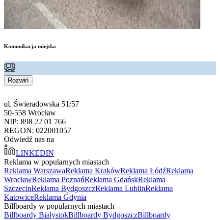
Komunikacja miejska
Rozwiń
ul. Świeradowska 51/57
50-558 Wrocław
NIP: 898 22 01 766
REGON: 022001057
Odwiedź nas na
LINKEDIN
Reklama w popularnych miastach
Reklama Warszawa
Reklama Kraków
Reklama Łódź
Reklama
Wrocław
Reklama Poznań
Reklama Gdańsk
Reklama
Szczecin
Reklama Bydgoszcz
Reklama Lublin
Reklama
Katowice
Reklama Gdynia
Billboardy w popularnych miastach
Billboardy Białystok
Billboardy Bydgoszcz
Billboardy