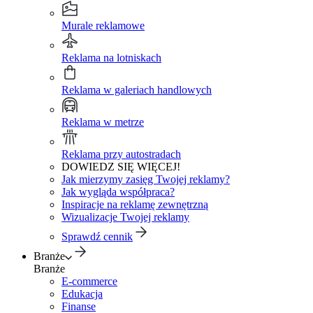
Murale reklamowe
Reklama na lotniskach
Reklama w galeriach handlowych
Reklama w metrze
Reklama przy autostradach
DOWIEDZ SIĘ WIĘCEJ!
Jak mierzymy zasięg Twojej reklamy?
Jak wygląda współpraca?
Inspiracje na reklamę zewnętrzną
Wizualizacje Twojej reklamy
Sprawdź cennik
Branże
Branże
E-commerce
Edukacja
Finanse