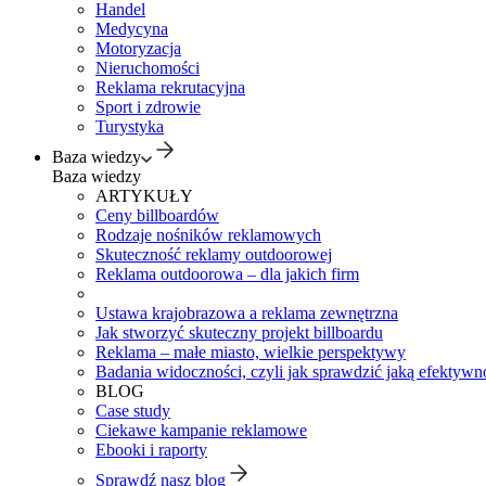
Handel
Medycyna
Motoryzacja
Nieruchomości
Reklama rekrutacyjna
Sport i zdrowie
Turystyka
Baza wiedzy
Baza wiedzy
ARTYKUŁY
Ceny billboardów
Rodzaje nośników reklamowych
Skuteczność reklamy outdoorowej
Reklama outdoorowa – dla jakich firm
Ustawa krajobrazowa a reklama zewnętrzna
Jak stworzyć skuteczny projekt billboardu
Reklama – małe miasto, wielkie perspektywy
Badania widoczności, czyli jak sprawdzić jaką efektywno
BLOG
Case study
Ciekawe kampanie reklamowe
Ebooki i raporty
Sprawdź nasz blog