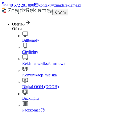
+48 572 281 890
kontakt@znajdzreklame.pl
Wróc
Oferta
Oferta
Billboardy
Citylighty
Reklama wielkoformatowa
Komunikacja miejska
Digital OOH (DOOH)
Backlighty
Paczkomat Ⓡ