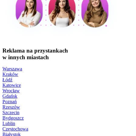
Reklama na przystankach
w innych miastach
Warszawa
Kraków
Łódź
Katowice
Wrocław
Gdańsk
Poznań
Rzeszów
Szczecin
Bydgoszcz
Lublin
Częstochowa
Białystok