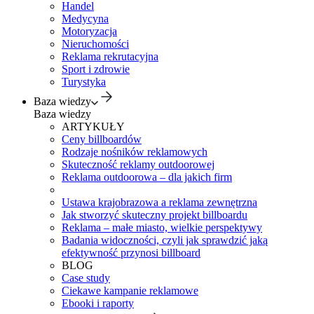
Handel
Medycyna
Motoryzacja
Nieruchomości
Reklama rekrutacyjna
Sport i zdrowie
Turystyka
Baza wiedzy
Baza wiedzy
ARTYKUŁY
Ceny billboardów
Rodzaje nośników reklamowych
Skuteczność reklamy outdoorowej
Reklama outdoorowa – dla jakich firm
Ustawa krajobrazowa a reklama zewnętrzna
Jak stworzyć skuteczny projekt billboardu
Reklama – małe miasto, wielkie perspektywy
Badania widoczności, czyli jak sprawdzić jaką
efektywność przynosi billboard
BLOG
Case study
Ciekawe kampanie reklamowe
Ebooki i raporty