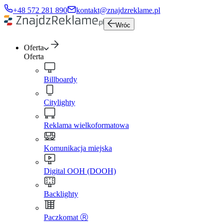
+48 572 281 890
kontakt@znajdzreklame.pl
Wróc
Oferta
Oferta
Billboardy
Citylighty
Reklama wielkoformatowa
Komunikacja miejska
Digital OOH (DOOH)
Backlighty
Paczkomat Ⓡ