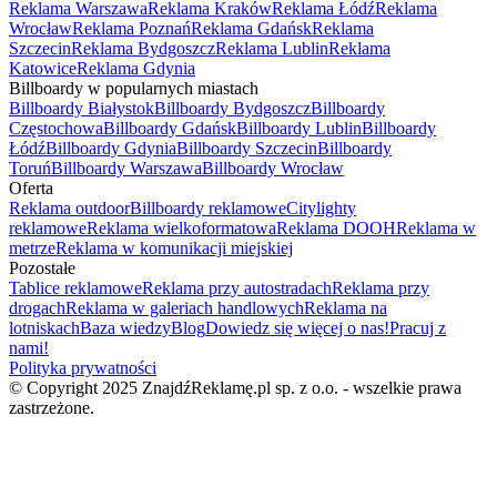
Reklama Warszawa
Reklama Kraków
Reklama Łódź
Reklama
Wrocław
Reklama Poznań
Reklama Gdańsk
Reklama
Szczecin
Reklama Bydgoszcz
Reklama Lublin
Reklama
Katowice
Reklama Gdynia
Billboardy w popularnych miastach
Billboardy Białystok
Billboardy Bydgoszcz
Billboardy
Częstochowa
Billboardy Gdańsk
Billboardy Lublin
Billboardy
Łódź
Billboardy Gdynia
Billboardy Szczecin
Billboardy
Toruń
Billboardy Warszawa
Billboardy Wrocław
Oferta
Reklama outdoor
Billboardy reklamowe
Citylighty
reklamowe
Reklama wielkoformatowa
Reklama DOOH
Reklama w
metrze
Reklama w komunikacji miejskiej
Pozostałe
Tablice reklamowe
Reklama przy autostradach
Reklama przy
drogach
Reklama w galeriach handlowych
Reklama na
lotniskach
Baza wiedzy
Blog
Dowiedz się więcej o nas!
Pracuj z
nami!
Polityka prywatności
© Copyright 2025 ZnajdźReklamę.pl sp. z o.o. - wszelkie prawa
zastrzeżone.