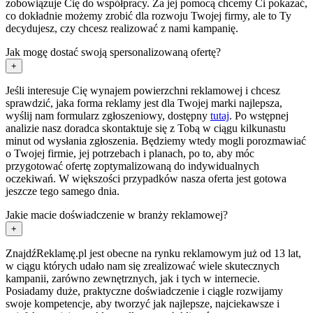
zobowiązuje Cię do współpracy. Za jej pomocą chcemy Ci pokazać,
co dokładnie możemy zrobić dla rozwoju Twojej firmy, ale to Ty
decydujesz, czy chcesz realizować z nami kampanię.
Jak mogę dostać swoją spersonalizowaną ofertę?
+
Jeśli interesuje Cię wynajem powierzchni reklamowej i chcesz
sprawdzić, jaka forma reklamy jest dla Twojej marki najlepsza,
wyślij nam formularz zgłoszeniowy, dostępny
tutaj
. Po wstępnej
analizie nasz doradca skontaktuje się z Tobą w ciągu kilkunastu
minut od wysłania zgłoszenia. Będziemy wtedy mogli porozmawiać
o Twojej firmie, jej potrzebach i planach, po to, aby móc
przygotować ofertę zoptymalizowaną do indywidualnych
oczekiwań. W większości przypadków nasza oferta jest gotowa
jeszcze tego samego dnia.
Jakie macie doświadczenie w branży reklamowej?
+
ZnajdźReklamę.pl jest obecne na rynku reklamowym już od 13 lat,
w ciągu których udało nam się zrealizować wiele skutecznych
kampanii, zarówno zewnętrznych, jak i tych w internecie.
Posiadamy duże, praktyczne doświadczenie i ciągle rozwijamy
swoje kompetencje, aby tworzyć jak najlepsze, najciekawsze i