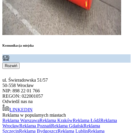
Komunikacja miejska
Rozwiń
ul. Świeradowska 51/57
50-558 Wrocław
NIP: 898 22 01 766
REGON: 022001057
Odwiedź nas na
LINKEDIN
Reklama w popularnych miastach
Reklama Warszawa
Reklama Kraków
Reklama Łódź
Reklama
Wrocław
Reklama Poznań
Reklama Gdańsk
Reklama
Szczecin
Reklama Bydgoszcz
Reklama Lublin
Reklama