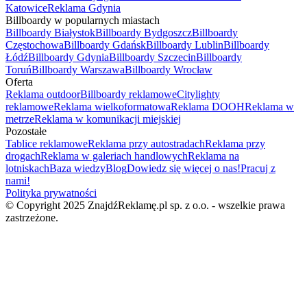
Katowice
Reklama Gdynia
Billboardy w popularnych miastach
Billboardy Białystok
Billboardy Bydgoszcz
Billboardy
Częstochowa
Billboardy Gdańsk
Billboardy Lublin
Billboardy
Łódź
Billboardy Gdynia
Billboardy Szczecin
Billboardy
Toruń
Billboardy Warszawa
Billboardy Wrocław
Oferta
Reklama outdoor
Billboardy reklamowe
Citylighty
reklamowe
Reklama wielkoformatowa
Reklama DOOH
Reklama w
metrze
Reklama w komunikacji miejskiej
Pozostałe
Tablice reklamowe
Reklama przy autostradach
Reklama przy
drogach
Reklama w galeriach handlowych
Reklama na
lotniskach
Baza wiedzy
Blog
Dowiedz się więcej o nas!
Pracuj z
nami!
Polityka prywatności
© Copyright 2025 ZnajdźReklamę.pl sp. z o.o. - wszelkie prawa
zastrzeżone.