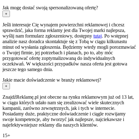
Jak mogę dostać swoją spersonalizowaną ofertę?
+
Jeśli interesuje Cię wynajem powierzchni reklamowej i chcesz
sprawdzić, jaka forma reklamy jest dla Twojej marki najlepsza,
wyślij nam formularz zgłoszeniowy, dostępny
tutaj
. Po wstępnej
analizie nasz doradca skontaktuje się z Tobą w ciągu kilkunastu
minut od wysłania zgłoszenia. Będziemy wtedy mogli porozmawiać
o Twojej firmie, jej potrzebach i planach, po to, aby móc
przygotować ofertę zoptymalizowaną do indywidualnych
oczekiwań. W większości przypadków nasza oferta jest gotowa
jeszcze tego samego dnia.
Jakie macie doświadczenie w branży reklamowej?
+
ZnajdźReklamę.pl jest obecne na rynku reklamowym już od 13 lat,
w ciągu których udało nam się zrealizować wiele skutecznych
kampanii, zarówno zewnętrznych, jak i tych w internecie.
Posiadamy duże, praktyczne doświadczenie i ciągle rozwijamy
swoje kompetencje, aby tworzyć jak najlepsze, najciekawsze i
najefektywniejsze reklamy dla naszych klientów.
15+