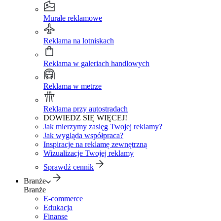
Murale reklamowe
Reklama na lotniskach
Reklama w galeriach handlowych
Reklama w metrze
Reklama przy autostradach
DOWIEDZ SIĘ WIĘCEJ!
Jak mierzymy zasięg Twojej reklamy?
Jak wygląda współpraca?
Inspiracje na reklamę zewnętrzną
Wizualizacje Twojej reklamy
Sprawdź cennik
Branże
Branże
E-commerce
Edukacja
Finanse