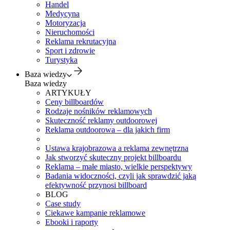
Handel
Medycyna
Motoryzacja
Nieruchomości
Reklama rekrutacyjna
Sport i zdrowie
Turystyka
Baza wiedzy
Baza wiedzy
ARTYKUŁY
Ceny billboardów
Rodzaje nośników reklamowych
Skuteczność reklamy outdoorowej
Reklama outdoorowa – dla jakich firm
Ustawa krajobrazowa a reklama zewnętrzna
Jak stworzyć skuteczny projekt billboardu
Reklama – małe miasto, wielkie perspektywy
Badania widoczności, czyli jak sprawdzić jaką
efektywność przynosi billboard
BLOG
Case study
Ciekawe kampanie reklamowe
Ebooki i raporty