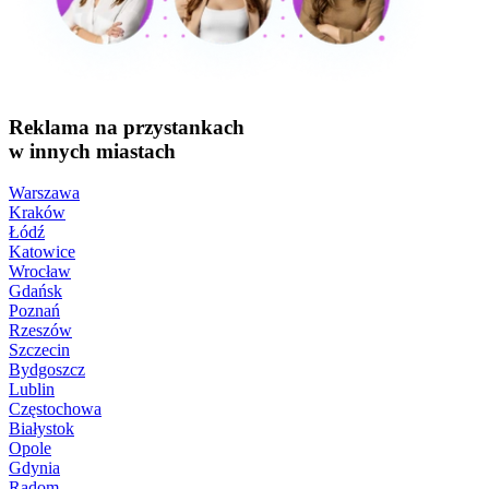
Reklama na przystankach
w innych miastach
Warszawa
Kraków
Łódź
Katowice
Wrocław
Gdańsk
Poznań
Rzeszów
Szczecin
Bydgoszcz
Lublin
Częstochowa
Białystok
Opole
Gdynia
Radom