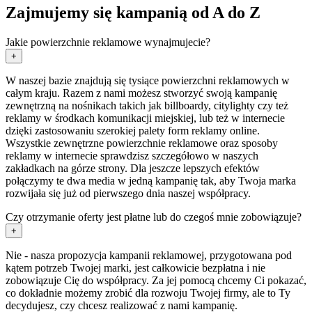
Zajmujemy się kampanią od A do Z
Jakie powierzchnie reklamowe wynajmujecie?
+
W naszej bazie znajdują się tysiące powierzchni reklamowych w
całym kraju. Razem z nami możesz stworzyć swoją kampanię
zewnętrzną na nośnikach takich jak billboardy, citylighty czy też
reklamy w środkach komunikacji miejskiej, lub też w internecie
dzięki zastosowaniu szerokiej palety form reklamy online.
Wszystkie zewnętrzne powierzchnie reklamowe oraz sposoby
reklamy w internecie sprawdzisz szczegółowo w naszych
zakładkach na górze strony. Dla jeszcze lepszych efektów
połączymy te dwa media w jedną kampanię tak, aby Twoja marka
rozwijała się już od pierwszego dnia naszej współpracy.
Czy otrzymanie oferty jest płatne lub do czegoś mnie zobowiązuje?
+
Nie - nasza propozycja kampanii reklamowej, przygotowana pod
kątem potrzeb Twojej marki, jest całkowicie bezpłatna i nie
zobowiązuje Cię do współpracy. Za jej pomocą chcemy Ci pokazać,
co dokładnie możemy zrobić dla rozwoju Twojej firmy, ale to Ty
decydujesz, czy chcesz realizować z nami kampanię.