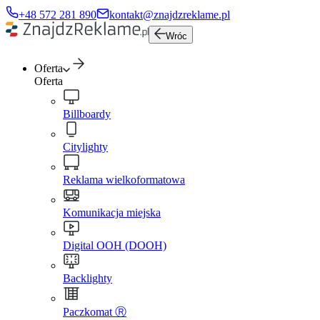
+48 572 281 890
kontakt@znajdzreklame.pl
Wróc
Oferta
Oferta
Billboardy
Citylighty
Reklama wielkoformatowa
Komunikacja miejska
Digital OOH (DOOH)
Backlighty
Paczkomat Ⓡ