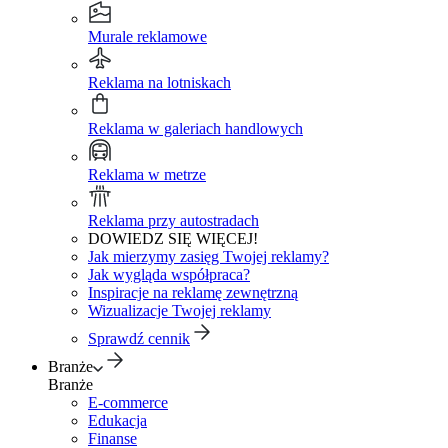
Murale reklamowe
Reklama na lotniskach
Reklama w galeriach handlowych
Reklama w metrze
Reklama przy autostradach
DOWIEDZ SIĘ WIĘCEJ!
Jak mierzymy zasięg Twojej reklamy?
Jak wygląda współpraca?
Inspiracje na reklamę zewnętrzną
Wizualizacje Twojej reklamy
Sprawdź cennik
Branże
Branże
E-commerce
Edukacja
Finanse