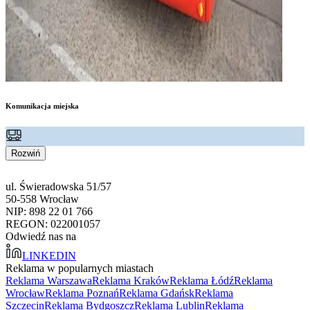
Komunikacja miejska
Rozwiń
ul. Świeradowska 51/57
50-558 Wrocław
NIP: 898 22 01 766
REGON: 022001057
Odwiedź nas na
LINKEDIN
Reklama w popularnych miastach
Reklama Warszawa
Reklama Kraków
Reklama Łódź
Reklama
Wrocław
Reklama Poznań
Reklama Gdańsk
Reklama
Szczecin
Reklama Bydgoszcz
Reklama Lublin
Reklama