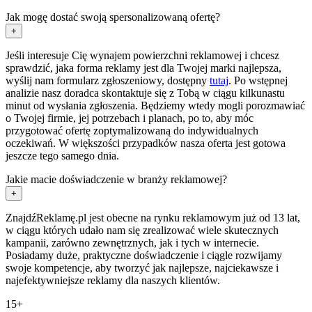
Jak mogę dostać swoją spersonalizowaną ofertę?
+
Jeśli interesuje Cię wynajem powierzchni reklamowej i chcesz
sprawdzić, jaka forma reklamy jest dla Twojej marki najlepsza,
wyślij nam formularz zgłoszeniowy, dostępny
tutaj
. Po wstępnej
analizie nasz doradca skontaktuje się z Tobą w ciągu kilkunastu
minut od wysłania zgłoszenia. Będziemy wtedy mogli porozmawiać
o Twojej firmie, jej potrzebach i planach, po to, aby móc
przygotować ofertę zoptymalizowaną do indywidualnych
oczekiwań. W większości przypadków nasza oferta jest gotowa
jeszcze tego samego dnia.
Jakie macie doświadczenie w branży reklamowej?
+
ZnajdźReklamę.pl jest obecne na rynku reklamowym już od 13 lat,
w ciągu których udało nam się zrealizować wiele skutecznych
kampanii, zarówno zewnętrznych, jak i tych w internecie.
Posiadamy duże, praktyczne doświadczenie i ciągle rozwijamy
swoje kompetencje, aby tworzyć jak najlepsze, najciekawsze i
najefektywniejsze reklamy dla naszych klientów.
15+