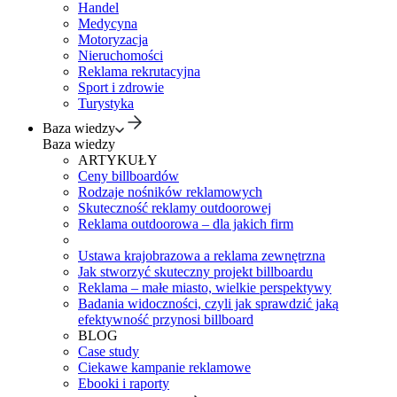
Handel
Medycyna
Motoryzacja
Nieruchomości
Reklama rekrutacyjna
Sport i zdrowie
Turystyka
Baza wiedzy
Baza wiedzy
ARTYKUŁY
Ceny billboardów
Rodzaje nośników reklamowych
Skuteczność reklamy outdoorowej
Reklama outdoorowa – dla jakich firm
Ustawa krajobrazowa a reklama zewnętrzna
Jak stworzyć skuteczny projekt billboardu
Reklama – małe miasto, wielkie perspektywy
Badania widoczności, czyli jak sprawdzić jaką
efektywność przynosi billboard
BLOG
Case study
Ciekawe kampanie reklamowe
Ebooki i raporty