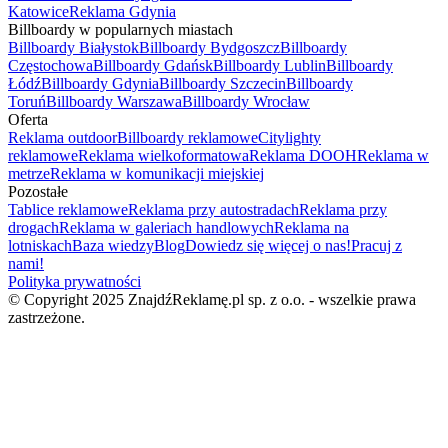
Katowice
Reklama Gdynia
Billboardy w popularnych miastach
Billboardy Białystok
Billboardy Bydgoszcz
Billboardy
Częstochowa
Billboardy Gdańsk
Billboardy Lublin
Billboardy
Łódź
Billboardy Gdynia
Billboardy Szczecin
Billboardy
Toruń
Billboardy Warszawa
Billboardy Wrocław
Oferta
Reklama outdoor
Billboardy reklamowe
Citylighty
reklamowe
Reklama wielkoformatowa
Reklama DOOH
Reklama w
metrze
Reklama w komunikacji miejskiej
Pozostałe
Tablice reklamowe
Reklama przy autostradach
Reklama przy
drogach
Reklama w galeriach handlowych
Reklama na
lotniskach
Baza wiedzy
Blog
Dowiedz się więcej o nas!
Pracuj z
nami!
Polityka prywatności
© Copyright 2025 ZnajdźReklamę.pl sp. z o.o. - wszelkie prawa
zastrzeżone.