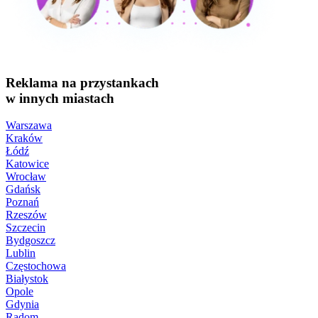
Reklama na przystankach
w innych miastach
Warszawa
Kraków
Łódź
Katowice
Wrocław
Gdańsk
Poznań
Rzeszów
Szczecin
Bydgoszcz
Lublin
Częstochowa
Białystok
Opole
Gdynia
Radom