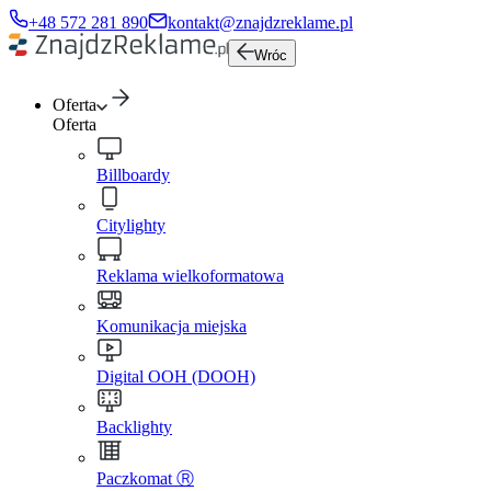
+48 572 281 890
kontakt@znajdzreklame.pl
Wróc
Oferta
Oferta
Billboardy
Citylighty
Reklama wielkoformatowa
Komunikacja miejska
Digital OOH (DOOH)
Backlighty
Paczkomat Ⓡ