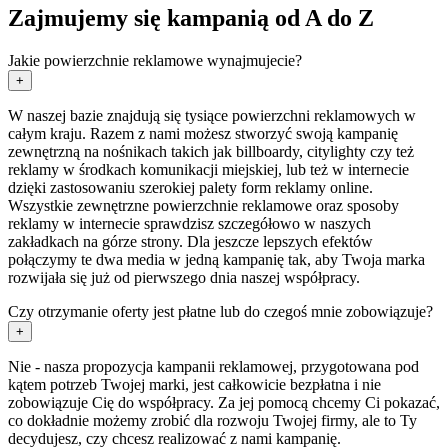
Zajmujemy się kampanią od A do Z
Jakie powierzchnie reklamowe wynajmujecie?
+
W naszej bazie znajdują się tysiące powierzchni reklamowych w
całym kraju. Razem z nami możesz stworzyć swoją kampanię
zewnętrzną na nośnikach takich jak billboardy, citylighty czy też
reklamy w środkach komunikacji miejskiej, lub też w internecie
dzięki zastosowaniu szerokiej palety form reklamy online.
Wszystkie zewnętrzne powierzchnie reklamowe oraz sposoby
reklamy w internecie sprawdzisz szczegółowo w naszych
zakładkach na górze strony. Dla jeszcze lepszych efektów
połączymy te dwa media w jedną kampanię tak, aby Twoja marka
rozwijała się już od pierwszego dnia naszej współpracy.
Czy otrzymanie oferty jest płatne lub do czegoś mnie zobowiązuje?
+
Nie - nasza propozycja kampanii reklamowej, przygotowana pod
kątem potrzeb Twojej marki, jest całkowicie bezpłatna i nie
zobowiązuje Cię do współpracy. Za jej pomocą chcemy Ci pokazać,
co dokładnie możemy zrobić dla rozwoju Twojej firmy, ale to Ty
decydujesz, czy chcesz realizować z nami kampanię.