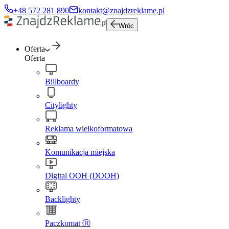
+48 572 281 890
kontakt@znajdzreklame.pl
Wróc
Oferta
Oferta
Billboardy
Citylighty
Reklama wielkoformatowa
Komunikacja miejska
Digital OOH (DOOH)
Backlighty
Paczkomat Ⓡ