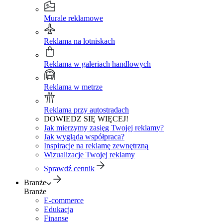
Murale reklamowe
Reklama na lotniskach
Reklama w galeriach handlowych
Reklama w metrze
Reklama przy autostradach
DOWIEDZ SIĘ WIĘCEJ!
Jak mierzymy zasięg Twojej reklamy?
Jak wygląda współpraca?
Inspiracje na reklamę zewnętrzną
Wizualizacje Twojej reklamy
Sprawdź cennik
Branże
Branże
E-commerce
Edukacja
Finanse