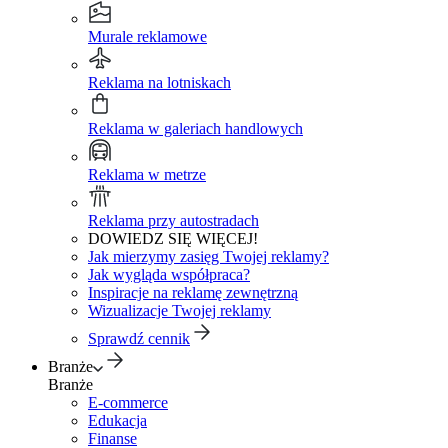
Murale reklamowe
Reklama na lotniskach
Reklama w galeriach handlowych
Reklama w metrze
Reklama przy autostradach
DOWIEDZ SIĘ WIĘCEJ!
Jak mierzymy zasięg Twojej reklamy?
Jak wygląda współpraca?
Inspiracje na reklamę zewnętrzną
Wizualizacje Twojej reklamy
Sprawdź cennik
Branże
Branże
E-commerce
Edukacja
Finanse