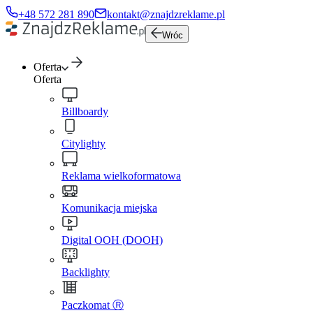
+48 572 281 890
kontakt@znajdzreklame.pl
Wróc
Oferta
Oferta
Billboardy
Citylighty
Reklama wielkoformatowa
Komunikacja miejska
Digital OOH (DOOH)
Backlighty
Paczkomat Ⓡ