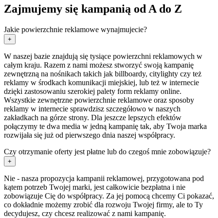
Zajmujemy się kampanią od A do Z
Jakie powierzchnie reklamowe wynajmujecie?
+
W naszej bazie znajdują się tysiące powierzchni reklamowych w
całym kraju. Razem z nami możesz stworzyć swoją kampanię
zewnętrzną na nośnikach takich jak billboardy, citylighty czy też
reklamy w środkach komunikacji miejskiej, lub też w internecie
dzięki zastosowaniu szerokiej palety form reklamy online.
Wszystkie zewnętrzne powierzchnie reklamowe oraz sposoby
reklamy w internecie sprawdzisz szczegółowo w naszych
zakładkach na górze strony. Dla jeszcze lepszych efektów
połączymy te dwa media w jedną kampanię tak, aby Twoja marka
rozwijała się już od pierwszego dnia naszej współpracy.
Czy otrzymanie oferty jest płatne lub do czegoś mnie zobowiązuje?
+
Nie - nasza propozycja kampanii reklamowej, przygotowana pod
kątem potrzeb Twojej marki, jest całkowicie bezpłatna i nie
zobowiązuje Cię do współpracy. Za jej pomocą chcemy Ci pokazać,
co dokładnie możemy zrobić dla rozwoju Twojej firmy, ale to Ty
decydujesz, czy chcesz realizować z nami kampanię.