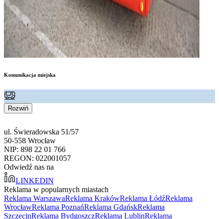
Komunikacja miejska
Rozwiń
ul. Świeradowska 51/57
50-558 Wrocław
NIP: 898 22 01 766
REGON: 022001057
Odwiedź nas na
LINKEDIN
Reklama w popularnych miastach
Reklama Warszawa
Reklama Kraków
Reklama Łódź
Reklama
Wrocław
Reklama Poznań
Reklama Gdańsk
Reklama
Szczecin
Reklama Bydgoszcz
Reklama Lublin
Reklama