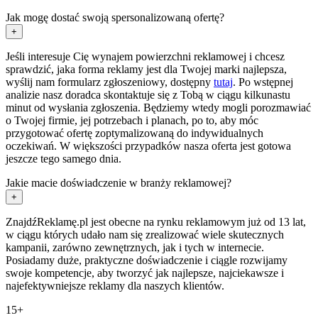
Jak mogę dostać swoją spersonalizowaną ofertę?
+
Jeśli interesuje Cię wynajem powierzchni reklamowej i chcesz
sprawdzić, jaka forma reklamy jest dla Twojej marki najlepsza,
wyślij nam formularz zgłoszeniowy, dostępny
tutaj
. Po wstępnej
analizie nasz doradca skontaktuje się z Tobą w ciągu kilkunastu
minut od wysłania zgłoszenia. Będziemy wtedy mogli porozmawiać
o Twojej firmie, jej potrzebach i planach, po to, aby móc
przygotować ofertę zoptymalizowaną do indywidualnych
oczekiwań. W większości przypadków nasza oferta jest gotowa
jeszcze tego samego dnia.
Jakie macie doświadczenie w branży reklamowej?
+
ZnajdźReklamę.pl jest obecne na rynku reklamowym już od 13 lat,
w ciągu których udało nam się zrealizować wiele skutecznych
kampanii, zarówno zewnętrznych, jak i tych w internecie.
Posiadamy duże, praktyczne doświadczenie i ciągle rozwijamy
swoje kompetencje, aby tworzyć jak najlepsze, najciekawsze i
najefektywniejsze reklamy dla naszych klientów.
15+