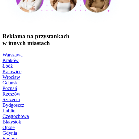
Reklama na przystankach
w innych miastach
Warszawa
Kraków
Łódź
Katowice
Wrocław
Gdańsk
Poznań
Rzeszów
Szczecin
Bydgoszcz
Lublin
Częstochowa
Białystok
Opole
Gdynia
Radom