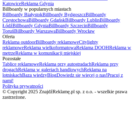
Katowice
Reklama Gdynia
Billboardy w popularnych miastach
Billboardy Białystok
Billboardy Bydgoszcz
Billboardy
Częstochowa
Billboardy Gdańsk
Billboardy Lublin
Billboardy
Łódź
Billboardy Gdynia
Billboardy Szczecin
Billboardy
Toruń
Billboardy Warszawa
Billboardy Wrocław
Oferta
Reklama outdoor
Billboardy reklamowe
Citylighty
reklamowe
Reklama wielkoformatowa
Reklama DOOH
Reklama w
metrze
Reklama w komunikacji miejskiej
Pozostałe
Tablice reklamowe
Reklama przy autostradach
Reklama przy
drogach
Reklama w galeriach handlowych
Reklama na
lotniskach
Baza wiedzy
Blog
Dowiedz się więcej o nas!
Pracuj z
nami!
Polityka prywatności
© Copyright 2025 ZnajdźReklamę.pl sp. z o.o. - wszelkie prawa
zastrzeżone.