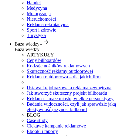
Handel
Medycyna
Motoryzacja
Nieruchomości
Reklama rekrutacyjna
Sport i zdrowie
Turystyka
Baza wiedzy
Baza wiedzy
ARTYKUŁY
Ceny billboardów
Rodzaje nośników reklamowych
Skuteczność reklamy outdoorowej
Reklama outdoorowa – dla jakich firm
Ustawa krajobrazowa a reklama zewnętrzna
Jak stworzyć skuteczny projekt billboardu
Reklama – małe miasto, wielkie perspektywy
Badania widoczności, czyli jak sprawdzić jaką
efektywność przynosi billboard
BLOG
Case study
Ciekawe kampanie reklamowe
Ebooki i raporty