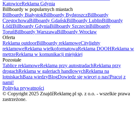
Katowice
Reklama Gdynia
Billboardy w popularnych miastach
Billboardy Białystok
Billboardy Bydgoszcz
Billboardy
Częstochowa
Billboardy Gdańsk
Billboardy Lublin
Billboardy
Łódź
Billboardy Gdynia
Billboardy Szczecin
Billboardy
Toruń
Billboardy Warszawa
Billboardy Wrocław
Oferta
Reklama outdoor
Billboardy reklamowe
Citylighty
reklamowe
Reklama wielkoformatowa
Reklama DOOH
Reklama w
metrze
Reklama w komunikacji miejskiej
Pozostałe
Tablice reklamowe
Reklama przy autostradach
Reklama przy
drogach
Reklama w galeriach handlowych
Reklama na
lotniskach
Baza wiedzy
Blog
Dowiedz się więcej o nas!
Pracuj z
nami!
Polityka prywatności
© Copyright 2025 ZnajdźReklamę.pl sp. z o.o. - wszelkie prawa
zastrzeżone.