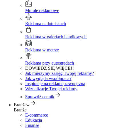
Murale reklamowe
Reklama na lotniskach
Reklama w galeriach handlowych
Reklama w metrze
Reklama przy autostradach
DOWIEDZ SIĘ WIĘCEJ!
Jak mierzymy zasięg Twojej reklamy?
Jak wygląda współpraca?
Inspiracje na reklamę zewnętrzną
Wizualizacje Twojej reklamy
Sprawdź cennik
Branże
Branże
E-commerce
Edukacja
Finanse