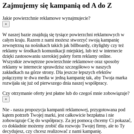
Zajmujemy się kampanią od A do Z
Jakie powierzchnie reklamowe wynajmujecie?
+
W naszej bazie znajdują się tysiące powierzchni reklamowych w
całym kraju. Razem z nami możesz stworzyć swoją kampanię
zewnętrzną na nośnikach takich jak billboardy, citylighty czy też
reklamy w środkach komunikacji miejskiej, lub też w internecie
dzięki zastosowaniu szerokiej palety form reklamy online.
Wszystkie zewnętrzne powierzchnie reklamowe oraz sposoby
reklamy w internecie sprawdzisz szczegółowo w naszych
zakładkach na górze strony. Dla jeszcze lepszych efektów
połączymy te dwa media w jedną kampanię tak, aby Twoja marka
rozwijała się już od pierwszego dnia naszej współpracy.
Czy otrzymanie oferty jest płatne lub do czegoś mnie zobowiązuje?
+
Nie - nasza propozycja kampanii reklamowej, przygotowana pod
kątem potrzeb Twojej marki, jest całkowicie bezpłatna i nie
zobowiązuje Cię do współpracy. Za jej pomocą chcemy Ci pokazać,
co dokładnie możemy zrobić dla rozwoju Twojej firmy, ale to Ty
decydujesz, czy chcesz realizować z nami kampanię.