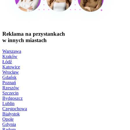
Reklama na przystankach
w innych miastach
Warszawa
Kraków
Łódź
Katowice
Wrocław
Gdańsk
Poznań
Rzeszów
Szczecin
Bydgoszcz
Lublin
Częstochowa
Białystok
Opole
Gdynia
Radom