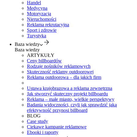
Handel
Medycyna
Motoryzacja
Nieruchomości
Reklama rekrutacyjna
Sport i zdrowie
Turystyka
Baza wiedzy
Baza wiedzy
ARTYKUŁY
Ceny billboardów
Rodzaje nośników reklamowych
Skuteczność reklamy outdoorowej
Reklama outdoorowa – dla jakich firm
Ustawa krajobrazowa a reklama zewnętrzna
Jak stworzyć skuteczny projekt billboardu
Reklama – małe miasto, wielkie perspektywy
Badania widoczności, czyli jak sprawdzić jaką
efektywność przynosi billboard
BLOG
Case study
Ciekawe kampanie reklamowe
Ebooki i raporty