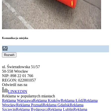
Komunikacja miejska
Rozwiń
ul. Świeradowska 51/57
50-558 Wrocław
NIP: 898 22 01 766
REGON: 022001057
Odwiedź nas na
LINKEDIN
Reklama w popularnych miastach
Reklama Warszawa
Reklama Kraków
Reklama Łódź
Reklama
Wrocław
Reklama Poznań
Reklama Gdańsk
Reklama
Szczecin
Reklama Bydgoszcz
Reklama Lublin
Reklama