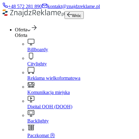
+48 572 281 890
kontakt@znajdzreklame.pl
Wróc
Oferta
Oferta
Billboardy
Citylighty
Reklama wielkoformatowa
Komunikacja miejska
Digital OOH (DOOH)
Backlighty
Paczkomat Ⓡ