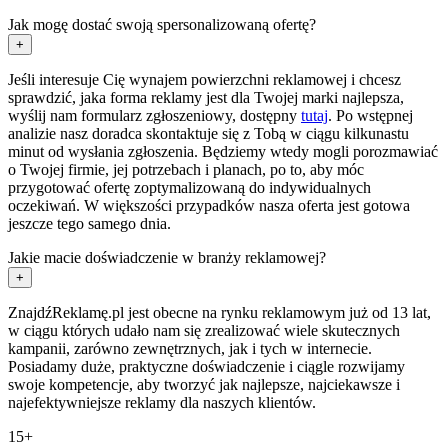
Jak mogę dostać swoją spersonalizowaną ofertę?
+
Jeśli interesuje Cię wynajem powierzchni reklamowej i chcesz
sprawdzić, jaka forma reklamy jest dla Twojej marki najlepsza,
wyślij nam formularz zgłoszeniowy, dostępny
tutaj
. Po wstępnej
analizie nasz doradca skontaktuje się z Tobą w ciągu kilkunastu
minut od wysłania zgłoszenia. Będziemy wtedy mogli porozmawiać
o Twojej firmie, jej potrzebach i planach, po to, aby móc
przygotować ofertę zoptymalizowaną do indywidualnych
oczekiwań. W większości przypadków nasza oferta jest gotowa
jeszcze tego samego dnia.
Jakie macie doświadczenie w branży reklamowej?
+
ZnajdźReklamę.pl jest obecne na rynku reklamowym już od 13 lat,
w ciągu których udało nam się zrealizować wiele skutecznych
kampanii, zarówno zewnętrznych, jak i tych w internecie.
Posiadamy duże, praktyczne doświadczenie i ciągle rozwijamy
swoje kompetencje, aby tworzyć jak najlepsze, najciekawsze i
najefektywniejsze reklamy dla naszych klientów.
15+