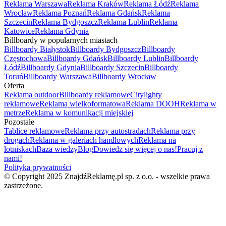
Reklama Warszawa
Reklama Kraków
Reklama Łódź
Reklama
Wrocław
Reklama Poznań
Reklama Gdańsk
Reklama
Szczecin
Reklama Bydgoszcz
Reklama Lublin
Reklama
Katowice
Reklama Gdynia
Billboardy w popularnych miastach
Billboardy Białystok
Billboardy Bydgoszcz
Billboardy
Częstochowa
Billboardy Gdańsk
Billboardy Lublin
Billboardy
Łódź
Billboardy Gdynia
Billboardy Szczecin
Billboardy
Toruń
Billboardy Warszawa
Billboardy Wrocław
Oferta
Reklama outdoor
Billboardy reklamowe
Citylighty
reklamowe
Reklama wielkoformatowa
Reklama DOOH
Reklama w
metrze
Reklama w komunikacji miejskiej
Pozostałe
Tablice reklamowe
Reklama przy autostradach
Reklama przy
drogach
Reklama w galeriach handlowych
Reklama na
lotniskach
Baza wiedzy
Blog
Dowiedz się więcej o nas!
Pracuj z
nami!
Polityka prywatności
© Copyright 2025 ZnajdźReklamę.pl sp. z o.o. - wszelkie prawa
zastrzeżone.