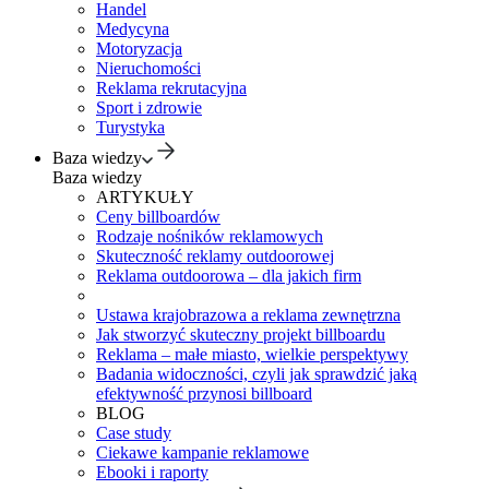
Handel
Medycyna
Motoryzacja
Nieruchomości
Reklama rekrutacyjna
Sport i zdrowie
Turystyka
Baza wiedzy
Baza wiedzy
ARTYKUŁY
Ceny billboardów
Rodzaje nośników reklamowych
Skuteczność reklamy outdoorowej
Reklama outdoorowa – dla jakich firm
Ustawa krajobrazowa a reklama zewnętrzna
Jak stworzyć skuteczny projekt billboardu
Reklama – małe miasto, wielkie perspektywy
Badania widoczności, czyli jak sprawdzić jaką
efektywność przynosi billboard
BLOG
Case study
Ciekawe kampanie reklamowe
Ebooki i raporty