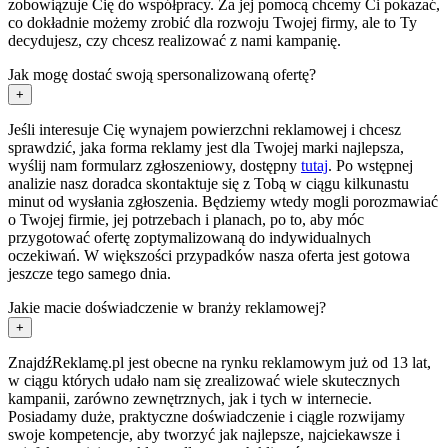
zobowiązuje Cię do współpracy. Za jej pomocą chcemy Ci pokazać,
co dokładnie możemy zrobić dla rozwoju Twojej firmy, ale to Ty
decydujesz, czy chcesz realizować z nami kampanię.
Jak mogę dostać swoją spersonalizowaną ofertę?
+
Jeśli interesuje Cię wynajem powierzchni reklamowej i chcesz
sprawdzić, jaka forma reklamy jest dla Twojej marki najlepsza,
wyślij nam formularz zgłoszeniowy, dostępny
tutaj
. Po wstępnej
analizie nasz doradca skontaktuje się z Tobą w ciągu kilkunastu
minut od wysłania zgłoszenia. Będziemy wtedy mogli porozmawiać
o Twojej firmie, jej potrzebach i planach, po to, aby móc
przygotować ofertę zoptymalizowaną do indywidualnych
oczekiwań. W większości przypadków nasza oferta jest gotowa
jeszcze tego samego dnia.
Jakie macie doświadczenie w branży reklamowej?
+
ZnajdźReklamę.pl jest obecne na rynku reklamowym już od 13 lat,
w ciągu których udało nam się zrealizować wiele skutecznych
kampanii, zarówno zewnętrznych, jak i tych w internecie.
Posiadamy duże, praktyczne doświadczenie i ciągle rozwijamy
swoje kompetencje, aby tworzyć jak najlepsze, najciekawsze i