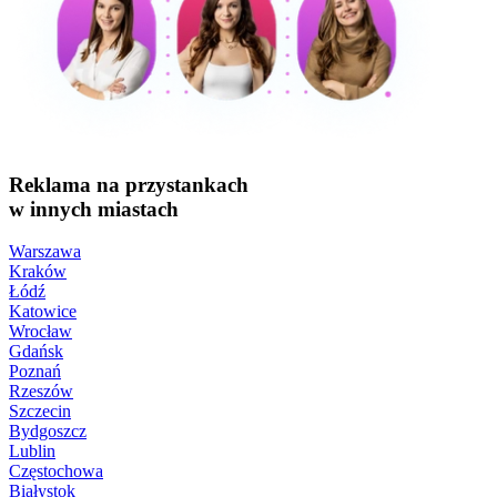
Reklama na przystankach
w innych miastach
Warszawa
Kraków
Łódź
Katowice
Wrocław
Gdańsk
Poznań
Rzeszów
Szczecin
Bydgoszcz
Lublin
Częstochowa
Białystok