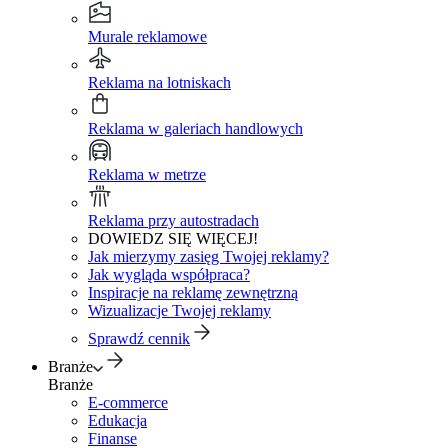
Murale reklamowe
Reklama na lotniskach
Reklama w galeriach handlowych
Reklama w metrze
Reklama przy autostradach
DOWIEDZ SIĘ WIĘCEJ!
Jak mierzymy zasięg Twojej reklamy?
Jak wygląda współpraca?
Inspiracje na reklamę zewnętrzną
Wizualizacje Twojej reklamy
Sprawdź cennik
Branże
Branże
E-commerce
Edukacja
Finanse