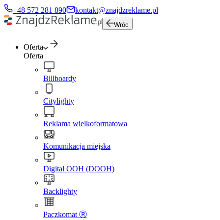
+48 572 281 890
kontakt@znajdzreklame.pl
Wróc
Oferta
Oferta
Billboardy
Citylighty
Reklama wielkoformatowa
Komunikacja miejska
Digital OOH (DOOH)
Backlighty
Paczkomat Ⓡ