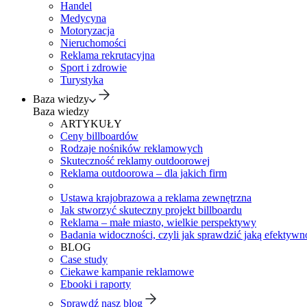
Handel
Medycyna
Motoryzacja
Nieruchomości
Reklama rekrutacyjna
Sport i zdrowie
Turystyka
Baza wiedzy
Baza wiedzy
ARTYKUŁY
Ceny billboardów
Rodzaje nośników reklamowych
Skuteczność reklamy outdoorowej
Reklama outdoorowa – dla jakich firm
Ustawa krajobrazowa a reklama zewnętrzna
Jak stworzyć skuteczny projekt billboardu
Reklama – małe miasto, wielkie perspektywy
Badania widoczności, czyli jak sprawdzić jaką efektywno
BLOG
Case study
Ciekawe kampanie reklamowe
Ebooki i raporty
Sprawdź nasz blog