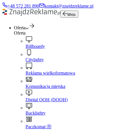
+48 572 281 890
kontakt@znajdzreklame.pl
Wróc
Oferta
Oferta
Billboardy
Citylighty
Reklama wielkoformatowa
Komunikacja miejska
Digital OOH (DOOH)
Backlighty
Paczkomat Ⓡ