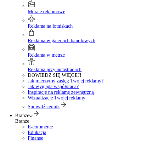
Murale reklamowe
Reklama na lotniskach
Reklama w galeriach handlowych
Reklama w metrze
Reklama przy autostradach
DOWIEDZ SIĘ WIĘCEJ!
Jak mierzymy zasięg Twojej reklamy?
Jak wygląda współpraca?
Inspiracje na reklamę zewnętrzną
Wizualizacje Twojej reklamy
Sprawdź cennik
Branże
Branże
E-commerce
Edukacja
Finanse