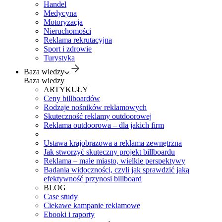
Handel
Medycyna
Motoryzacja
Nieruchomości
Reklama rekrutacyjna
Sport i zdrowie
Turystyka
Baza wiedzy
Baza wiedzy
ARTYKUŁY
Ceny billboardów
Rodzaje nośników reklamowych
Skuteczność reklamy outdoorowej
Reklama outdoorowa – dla jakich firm
Ustawa krajobrazowa a reklama zewnętrzna
Jak stworzyć skuteczny projekt billboardu
Reklama – małe miasto, wielkie perspektywy
Badania widoczności, czyli jak sprawdzić jaką
efektywność przynosi billboard
BLOG
Case study
Ciekawe kampanie reklamowe
Ebooki i raporty