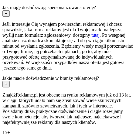
Jak mogę dostać swoją spersonalizowaną ofertę?
+
Jeśli interesuje Cię wynajem powierzchni reklamowej i chcesz
sprawdzić, jaka forma reklamy jest dla Twojej marki najlepsza,
wyślij nam formularz zgłoszeniowy, dostępny
tutaj
. Po wstępnej
analizie nasz doradca skontaktuje się z Tobą w ciągu kilkunastu
minut od wysłania zgłoszenia. Będziemy wtedy mogli porozmawiać
o Twojej firmie, jej potrzebach i planach, po to, aby móc
przygotować ofertę zoptymalizowaną do indywidualnych
oczekiwań. W większości przypadków nasza oferta jest gotowa
jeszcze tego samego dnia.
Jakie macie doświadczenie w branży reklamowej?
+
ZnajdźReklamę.pl jest obecne na rynku reklamowym już od 13 lat,
w ciągu których udało nam się zrealizować wiele skutecznych
kampanii, zarówno zewnętrznych, jak i tych w internecie.
Posiadamy duże, praktyczne doświadczenie i ciągle rozwijamy
swoje kompetencje, aby tworzyć jak najlepsze, najciekawsze i
najefektywniejsze reklamy dla naszych klientów.
15+