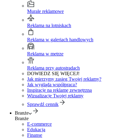
Murale reklamowe
Reklama na lotniskach
Reklama w galeriach handlowych
Reklama w metrze
Reklama przy autostradach
DOWIEDZ SIĘ WIĘCEJ!
Jak mierzymy zasięg Twojej reklamy?
Jak wygląda współpraca?
Inspiracje na reklamę zewnętrzną
Wizualizacje Twojej reklamy
Sprawdź cennik
Branże
Branże
E-commerce
Edukacja
Finanse