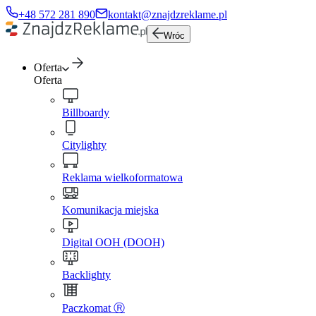
+48 572 281 890
kontakt@znajdzreklame.pl
Wróc
Oferta
Oferta
Billboardy
Citylighty
Reklama wielkoformatowa
Komunikacja miejska
Digital OOH (DOOH)
Backlighty
Paczkomat Ⓡ