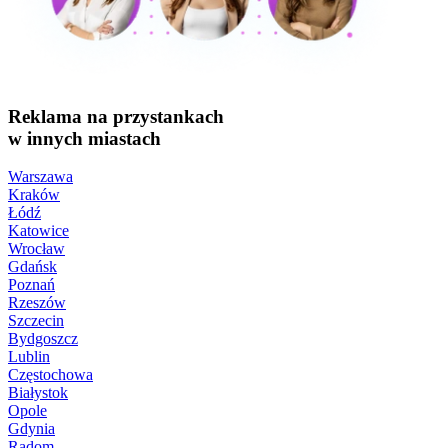
Reklama na przystankach
w innych miastach
Warszawa
Kraków
Łódź
Katowice
Wrocław
Gdańsk
Poznań
Rzeszów
Szczecin
Bydgoszcz
Lublin
Częstochowa
Białystok
Opole
Gdynia
Radom