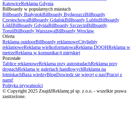
Katowice
Reklama Gdynia
Billboardy w popularnych miastach
Billboardy Białystok
Billboardy Bydgoszcz
Billboardy
Częstochowa
Billboardy Gdańsk
Billboardy Lublin
Billboardy
Łódź
Billboardy Gdynia
Billboardy Szczecin
Billboardy
Toruń
Billboardy Warszawa
Billboardy Wrocław
Oferta
Reklama outdoor
Billboardy reklamowe
Citylighty
reklamowe
Reklama wielkoformatowa
Reklama DOOH
Reklama w
metrze
Reklama w komunikacji miejskiej
Pozostałe
Tablice reklamowe
Reklama przy autostradach
Reklama przy
drogach
Reklama w galeriach handlowych
Reklama na
lotniskach
Baza wiedzy
Blog
Dowiedz się więcej o nas!
Pracuj z
nami!
Polityka prywatności
© Copyright 2025 ZnajdźReklamę.pl sp. z o.o. - wszelkie prawa
zastrzeżone.