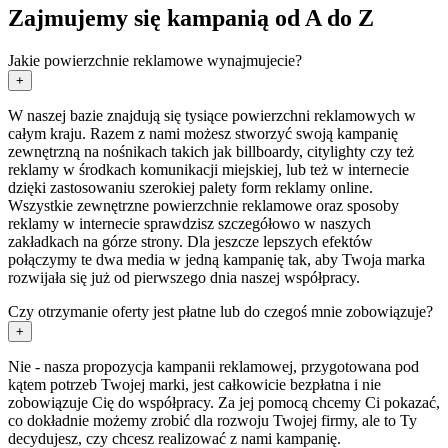
Zajmujemy się kampanią od A do Z
Jakie powierzchnie reklamowe wynajmujecie?
+
W naszej bazie znajdują się tysiące powierzchni reklamowych w
całym kraju. Razem z nami możesz stworzyć swoją kampanię
zewnętrzną na nośnikach takich jak billboardy, citylighty czy też
reklamy w środkach komunikacji miejskiej, lub też w internecie
dzięki zastosowaniu szerokiej palety form reklamy online.
Wszystkie zewnętrzne powierzchnie reklamowe oraz sposoby
reklamy w internecie sprawdzisz szczegółowo w naszych
zakładkach na górze strony. Dla jeszcze lepszych efektów
połączymy te dwa media w jedną kampanię tak, aby Twoja marka
rozwijała się już od pierwszego dnia naszej współpracy.
Czy otrzymanie oferty jest płatne lub do czegoś mnie zobowiązuje?
+
Nie - nasza propozycja kampanii reklamowej, przygotowana pod
kątem potrzeb Twojej marki, jest całkowicie bezpłatna i nie
zobowiązuje Cię do współpracy. Za jej pomocą chcemy Ci pokazać,
co dokładnie możemy zrobić dla rozwoju Twojej firmy, ale to Ty
decydujesz, czy chcesz realizować z nami kampanię.