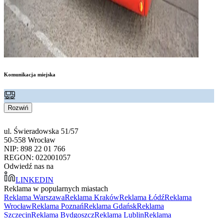
Komunikacja miejska
Rozwiń
ul. Świeradowska 51/57
50-558 Wrocław
NIP: 898 22 01 766
REGON: 022001057
Odwiedź nas na
LINKEDIN
Reklama w popularnych miastach
Reklama Warszawa
Reklama Kraków
Reklama Łódź
Reklama
Wrocław
Reklama Poznań
Reklama Gdańsk
Reklama
Szczecin
Reklama Bydgoszcz
Reklama Lublin
Reklama