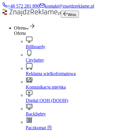
+48 572 281 890
kontakt@znajdzreklame.pl
Wróc
Oferta
Oferta
Billboardy
Citylighty
Reklama wielkoformatowa
Komunikacja miejska
Digital OOH (DOOH)
Backlighty
Paczkomat Ⓡ