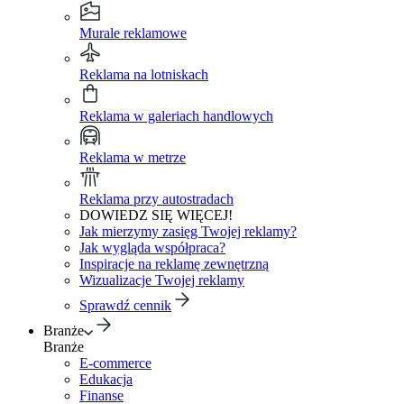
Murale reklamowe
Reklama na lotniskach
Reklama w galeriach handlowych
Reklama w metrze
Reklama przy autostradach
DOWIEDZ SIĘ WIĘCEJ!
Jak mierzymy zasięg Twojej reklamy?
Jak wygląda współpraca?
Inspiracje na reklamę zewnętrzną
Wizualizacje Twojej reklamy
Sprawdź cennik
Branże
Branże
E-commerce
Edukacja
Finanse