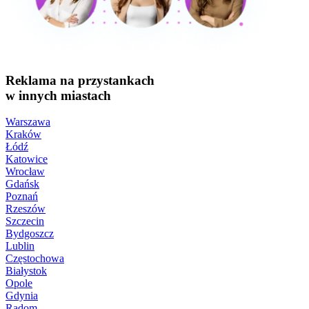
Reklama na przystankach
w innych miastach
Warszawa
Kraków
Łódź
Katowice
Wrocław
Gdańsk
Poznań
Rzeszów
Szczecin
Bydgoszcz
Lublin
Częstochowa
Białystok
Opole
Gdynia
Radom