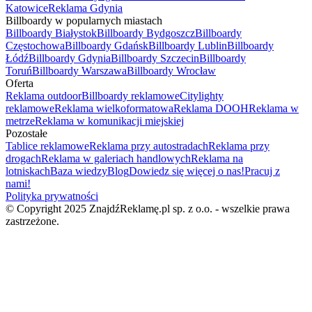
Katowice
Reklama Gdynia
Billboardy w popularnych miastach
Billboardy Białystok
Billboardy Bydgoszcz
Billboardy
Częstochowa
Billboardy Gdańsk
Billboardy Lublin
Billboardy
Łódź
Billboardy Gdynia
Billboardy Szczecin
Billboardy
Toruń
Billboardy Warszawa
Billboardy Wrocław
Oferta
Reklama outdoor
Billboardy reklamowe
Citylighty
reklamowe
Reklama wielkoformatowa
Reklama DOOH
Reklama w
metrze
Reklama w komunikacji miejskiej
Pozostałe
Tablice reklamowe
Reklama przy autostradach
Reklama przy
drogach
Reklama w galeriach handlowych
Reklama na
lotniskach
Baza wiedzy
Blog
Dowiedz się więcej o nas!
Pracuj z
nami!
Polityka prywatności
© Copyright 2025 ZnajdźReklamę.pl sp. z o.o. - wszelkie prawa
zastrzeżone.