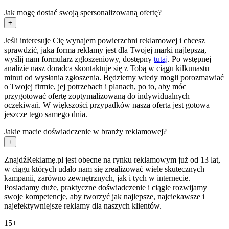
Jak mogę dostać swoją spersonalizowaną ofertę?
+
Jeśli interesuje Cię wynajem powierzchni reklamowej i chcesz
sprawdzić, jaka forma reklamy jest dla Twojej marki najlepsza,
wyślij nam formularz zgłoszeniowy, dostępny
tutaj
. Po wstępnej
analizie nasz doradca skontaktuje się z Tobą w ciągu kilkunastu
minut od wysłania zgłoszenia. Będziemy wtedy mogli porozmawiać
o Twojej firmie, jej potrzebach i planach, po to, aby móc
przygotować ofertę zoptymalizowaną do indywidualnych
oczekiwań. W większości przypadków nasza oferta jest gotowa
jeszcze tego samego dnia.
Jakie macie doświadczenie w branży reklamowej?
+
ZnajdźReklamę.pl jest obecne na rynku reklamowym już od 13 lat,
w ciągu których udało nam się zrealizować wiele skutecznych
kampanii, zarówno zewnętrznych, jak i tych w internecie.
Posiadamy duże, praktyczne doświadczenie i ciągle rozwijamy
swoje kompetencje, aby tworzyć jak najlepsze, najciekawsze i
najefektywniejsze reklamy dla naszych klientów.
15+