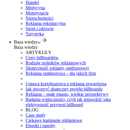
Handel
Medycyna
Motoryzacja
Nieruchomości
Reklama rekrutacyjna
Sport i zdrowie
Turystyka
Baza wiedzy
Baza wiedzy
ARTYKUŁY
Ceny billboardów
Rodzaje nośników reklamowych
Skuteczność reklamy outdoorowej
Reklama outdoorowa – dla jakich firm
Ustawa krajobrazowa a reklama zewnętrzna
Jak stworzyć skuteczny projekt billboardu
Reklama – małe miasto, wielkie perspektywy
Badania widoczności, czyli jak sprawdzić jaką
efektywność przynosi billboard
BLOG
Case study
Ciekawe kampanie reklamowe
Ebooki i raporty