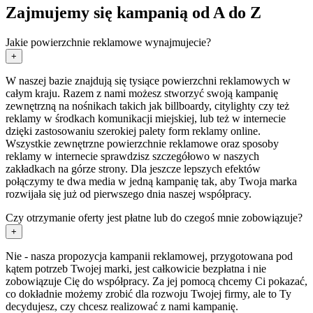
Zajmujemy się kampanią od A do Z
Jakie powierzchnie reklamowe wynajmujecie?
+
W naszej bazie znajdują się tysiące powierzchni reklamowych w
całym kraju. Razem z nami możesz stworzyć swoją kampanię
zewnętrzną na nośnikach takich jak billboardy, citylighty czy też
reklamy w środkach komunikacji miejskiej, lub też w internecie
dzięki zastosowaniu szerokiej palety form reklamy online.
Wszystkie zewnętrzne powierzchnie reklamowe oraz sposoby
reklamy w internecie sprawdzisz szczegółowo w naszych
zakładkach na górze strony. Dla jeszcze lepszych efektów
połączymy te dwa media w jedną kampanię tak, aby Twoja marka
rozwijała się już od pierwszego dnia naszej współpracy.
Czy otrzymanie oferty jest płatne lub do czegoś mnie zobowiązuje?
+
Nie - nasza propozycja kampanii reklamowej, przygotowana pod
kątem potrzeb Twojej marki, jest całkowicie bezpłatna i nie
zobowiązuje Cię do współpracy. Za jej pomocą chcemy Ci pokazać,
co dokładnie możemy zrobić dla rozwoju Twojej firmy, ale to Ty
decydujesz, czy chcesz realizować z nami kampanię.