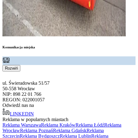
Komunikacja miejska
Rozwiń
ul. Świeradowska 51/57
50-558 Wrocław
NIP: 898 22 01 766
REGON: 022001057
Odwiedź nas na
LINKEDIN
Reklama w popularnych miastach
Reklama Warszawa
Reklama Kraków
Reklama Łódź
Reklama
Wrocław
Reklama Poznań
Reklama Gdańsk
Reklama
Szczecin
Reklama Bydgoszcz
Reklama Lublin
Reklama